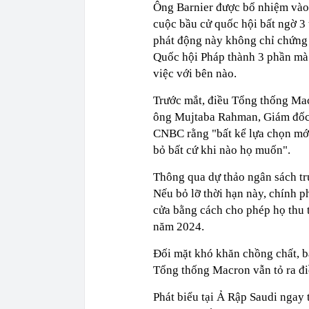
Ông Barnier được bổ nhiệm vào 
cuộc bầu cử quốc hội bất ngờ 3
phát động này không chỉ chứng 
Quốc hội Pháp thành 3 phần mà
việc với bên nào.
Trước mắt, điều Tổng thống Mac
ông Mujtaba Rahman, Giám đốc 
CNBC rằng "bất kể lựa chọn mới
bỏ bất cứ khi nào họ muốn".
Thông qua dự thảo ngân sách tr
Nếu bỏ lỡ thời hạn này, chính p
cửa bằng cách cho phép họ thu t
năm 2024.
Đối mặt khó khăn chồng chất, b
Tổng thống Macron vẫn tỏ ra đi
Phát biểu tại Ả Rập Saudi ngay 