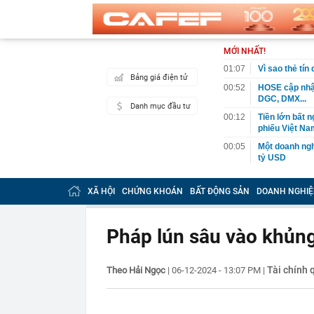
MỚI NHẤT!
01:07
Vì sao thẻ tín
Bảng giá điện tử
00:52
HOSE cập nhật
DGC, DMX...
Danh mục đầu tư
00:12
Tiền lớn bất n
phiếu Việt Na
00:05
Một doanh ngh
tỷ USD
00:04
Một yếu tố qu
XÃ HỘI
CHỨNG KHOÁN
BẤT ĐỘNG SẢN
DOANH NGHIỆ
23:40
Người đàn ông
sau bác sĩ hỏi
23:34
Nam ca sĩ rao
Pháp lún sâu vào khủn
còn 400 tỷ
23:28
Trấn Thành cô
chắn là siêu 
Tài chính 
Theo Hải Ngọc
|
06-12-2024 - 13:07 PM
|
23:14
Bí mật được A
22:56
Vì sao ngày c
Vài mét vuông