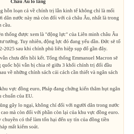
Châu Âu lo lắng
g hỗn loạn cả về chính trị lẫn kinh tế không chỉ là mối
ời dân nước này mà còn đối với cả châu Âu, nhất là trong
n cầu.
yền thống được xem là "động lực" của Liên minh châu Âu
 tư tưởng. Tuy nhiên, động lực đó đang yếu dần. Đức sẽ tổ
2-2025 sau khi chính phủ liên hiệp sụp đổ gần đây.
rị vẫn chưa đến hồi kết. Tổng thống Emmanuel Macron sẽ
quốc hội vẫn bị chia rẽ giữa 3 khối chính trị đối đầu
au về những chính sách cải cách cần thiết và ngân sách
g khu vực đồng euro, Pháp đang chứng kiến thâm hụt ngân
êu chuẩn của EU.
ng gây lo ngại, không chỉ đối với người dân trong nước
t cao mà còn đối với phần còn lại của khu vực đồng euro.
 chuyền có thể làm tổn hại đến uy tín của đồng tiền
Pháp mất kiểm soát.