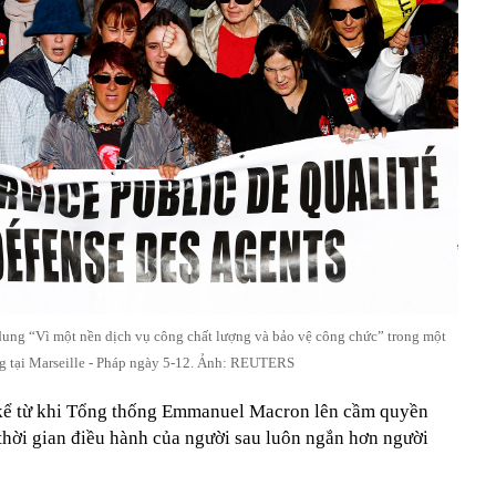
dung “Vì một nền dịch vụ công chất lượng và bảo vệ công chức” trong một
g tại Marseille - Pháp ngày 5-12. Ảnh: REUTERS
5 kể từ khi Tổng thống Emmanuel Macron lên cầm quyền
 thời gian điều hành của người sau luôn ngắn hơn người