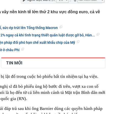
n thuộc có khả năng tích tụ kim loại nặng, người Việt
nguồn gốc trước khi sử dụng
 vây nền kinh tế lớn thứ 2 khu vực đồng euro, cả về
ịch đi học trở lại của học sinh 34 tỉnh, thành phố sau kỳ
, sức ép trút lên Tổng thống Macron
Việt hầu như món nào cũng có hành lá?
g quà, 5 câu nói này đủ sức khiến mối quan hệ phụ
% ngay cả khi tình trạng thiết quân luật được gỡ bỏ, Hàn...
viên gắn bó khăng khít, con trẻ được hưởng lợi!
ện pháp đối phó hạn chế xuất khẩu chip của Mỹ
ích Crimea, phá hủy hệ thống phòng không 15 triệu USD
ờ ở châu Phi
m đốc Nhà hát Chèo Quân đội mua ô tô tặng sinh nhật
m 12 tuổi
TIN MỚI
 29A "dính" gần 100 lần phạt nguội do chạy quá tốc độ quy
háng 7/2026 vi phạm 21 lần
ị lật đổ trong cuộc bỏ phiếu bất tín nhiệm tại hạ viện.
ump bực bội vì lộ tin về kho đạn dược Mỹ
 Không khí tập thể dục sáng ở Việt Nam 'có tính gây
ghị sĩ đã bỏ phiếu ủng hộ bước đi trên, vượt xa con số
'
nói là họ đến từ cả liên minh cánh tả Mặt trận Bình dân mới
 đón đợt nắng nóng mới, chấm dứt mưa dông
 quốc gia (RN).
hái đáp trả sau khi ông Barnier dùng các quyền hành pháp