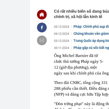
22:48
5 LOẠI rau que
nên cẩn thận 
Có rất nhiều biến số đang bủa
chính trị, xã hội lẫn kinh tế
22:28
CHÍNH THỨC: L
nghỉ hè
Pháp: Chính phủ sụp đổ
22:25
Vì sao đồ ăn 
05-12-2024
22:07
Không cần tặn
Chứng khoán vẫn giảm 2
04-12-2024
huynh - giáo 
Trung Quốc áp dụng bi
03-12-2024
22:03
Ukraine tập k
của Nga
Pháp gặp cú sốc bất ng
30-11-2024
22:02
Nam NSND, Giá
Ông Michel Barnier đã từ
vợ thiếu tá ké
chức thủ tướng Pháp ngày 5-
21:51
Một ô tô biển
12 (giờ địa phương), một
định: Riêng t
ngày sau khi chính phủ của ông b
21:37
Tổng thống Tr
21:35
Du khách Tây:
Theo đài CNBC, tổng cộng 331 n
nghiện rất cao
288 phiếu cần thiết. Điều đáng 
21:20
Miền Bắc sắp
(NFP) và đảng cực hữu Tập hợp
"Đòn trừng phạt" này là động t