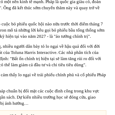
 một nền kinh tế mạnh. Pháp là quốc gia giàu có, đoàn
h". Ông đã kết thúc sớm chuyến thăm này và quay trở về
ó cuộc bỏ phiếu quốc hội nào nữa trước thời điểm tháng 7
ron mô tả những lời kêu gọi bỏ phiếu bầu tổng thống sớm
kỳ hiện tại vào năm 2027 - là "ảo tưởng chính trị".
 nhiều người dân bày tỏ lo ngại về hậu quả đối với đời
t của Toluna Harris Interactive. Các nhà phân tích của
nh: "Bất ổn chính trị hiện tại sẽ làm tăng rủi ro đối với
có thể làm giảm cả đầu tư và chi tiêu tiêu dùng".
ã cảm thấy lo ngại về trái phiếu chính phủ và cổ phiếu Pháp
Pháp chuẩn bị đối mặt các cuộc đình công trong khu vực
ân sách. Dự kiến nhiều trường học sẽ đóng cửa, giao
t bị ảnh hưởng…