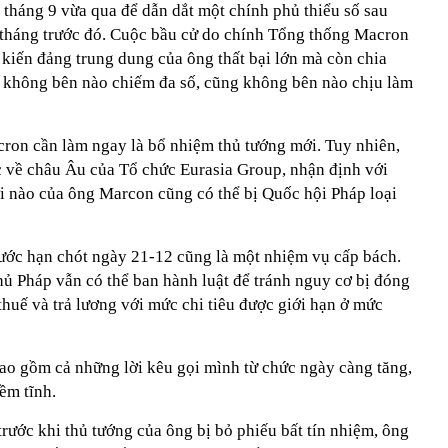
tháng 9 vừa qua để dẫn dắt một chính phủ thiểu số sau
 tháng trước đó. Cuộc bầu cử do chính Tổng thống Macron
kiến đảng trung dung của ông thất bại lớn mà còn chia
 không bên nào chiếm đa số, cũng không bên nào chịu làm
ron cần làm ngay là bổ nhiệm thủ tướng mới. Tuy nhiên,
về châu Âu của Tổ chức Eurasia Group, nhận định với
 nào của ông Marcon cũng có thể bị Quốc hội Pháp loại
ước hạn chót ngày 21-12 cũng là một nhiệm vụ cấp bách.
hủ Pháp vẫn có thể ban hành luật để tránh nguy cơ bị đóng
huế và trả lương với mức chi tiêu được giới hạn ở mức
ao gồm cả những lời kêu gọi mình từ chức ngày càng tăng,
ềm tĩnh.
trước khi thủ tướng của ông bị bỏ phiếu bất tín nhiệm, ông