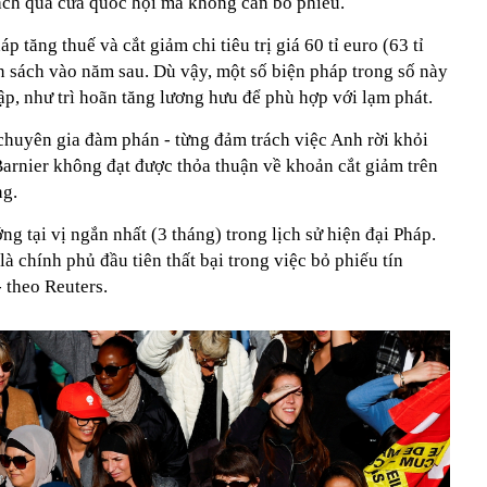
ách qua cửa quốc hội mà không cần bỏ phiếu.
 tăng thuế và cắt giảm chi tiêu trị giá 60 tỉ euro (63 tỉ
sách vào năm sau. Dù vậy, một số biện pháp trong số này
p, như trì hoãn tăng lương hưu để phù hợp với lạm phát.
chuyên gia đàm phán - từng đảm trách việc Anh rời khỏi
arnier không đạt được thỏa thuận về khoản cắt giảm trên
ng.
ng tại vị ngắn nhất (3 tháng) trong lịch sử hiện đại Pháp.
à chính phủ đầu tiên thất bại trong việc bỏ phiếu tín
 theo Reuters.