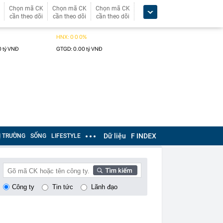
Chọn mã CK
Chọn mã CK
Chọn mã CK
cần theo dõi
cần theo dõi
cần theo dõi
Dữ liệu
F INDEX
Ị TRƯỜNG
SỐNG
LIFESTYLE
Công ty
Tin tức
Lãnh đạo