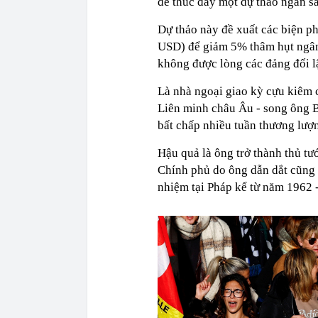
để thúc đẩy một dự thảo ngân s
Dự thảo này đề xuất các biện pháp
USD) để giảm 5% thâm hụt ngân 
không được lòng các đảng đối lậ
Là nhà ngoại giao kỳ cựu kiêm 
Liên minh châu Âu - song ông B
bất chấp nhiều tuần thương lượ
Hậu quả là ông trở thành thủ tướ
Chính phủ do ông dẫn dắt cũng l
nhiệm tại Pháp kể từ năm 1962 -