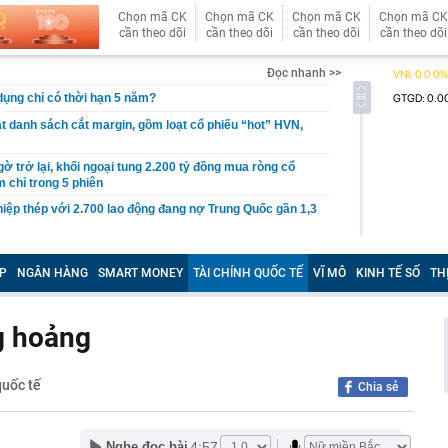
Chọn mã CK
Chọn mã CK
Chọn mã CK
Chọn mã CK
cần theo dõi
cần theo dõi
cần theo dõi
cần theo dõi
Đọc nhanh >>
 dụng chỉ có thời hạn 5 năm?
 danh sách cắt margin, gồm loạt cổ phiếu “hot” HVN,
gờ trở lại, khối ngoại tung 2.200 tỷ đồng mua ròng cổ
m chỉ trong 5 phiên
iệp thép với 2.700 lao động đang nợ Trung Quốc gần 1,3
an trọng đang trở lại trên thị trường chứng khoán
P
NGÂN HÀNG
SMART MONEY
TÀI CHÍNH QUỐC TẾ
VĨ MÔ
KINH TẾ SỐ
TH
 50 tuổi ăn cà tím mỗi ngày để chữa tiểu đường, 3 tháng
: "Ông ăn gì thế?"
 bán biệt thự 9 phòng ngủ ở TP.HCM giá gốc 600 tỷ, giảm
g hoảng
ng bố phim Tết 2027, nghe tên ai cũng quả quyết “chắc
phẩm”
quốc tế
Chia sẻ
pple giấu kín suốt 15 năm trên iPhone
àng nhiều gia đình không còn phơi quần áo ở ban công?
4:57
Nghe đọc bài
 ngoài trời đang được dùng theo 1 cách rất khác