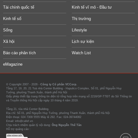
Tài chính quốc tế
Kinh tế vĩ mô - Đầu tư
Kinh tế số
Thị trường
Sống
Lifestyle
Xã hội
Lịch sự kiện
Báo cáo phân tích
Watch List
eMagazine
© Copyright 2007 - 2026 -
Công ty Cổ phần VCCorp.
Tầng 17, 19, 20, 21 Toà nhà Center Building - Hapulico Complex, Số 01, phố Nguyễn Huy
Tưởng, phường Thanh Xuân, thành phố Hà Nội
Giấy phép thiết lập trang thông tin điện tử tổng hợp trên mạng số 2216/GP-TTĐT do Sở Thông tin
và Truyền thông Hà Nội cấp ngày 10 tháng 4 năm 2019.
Tầng 21, tòa nhà Center Building.
Địa chỉ: Số 01, phố Nguyễn Huy Tưởng, phường Thanh Xuân, thành phố Hà Nội
Điện thoại: 024 7309 5555 Máy lẻ 292. Fax: 024-39744082
Email: info@cafef.vn
Chịu trách nhiệm quản lý nội dung:
Ông Nguyễn Thế Tân
Hỗ trợ quảng cáo :