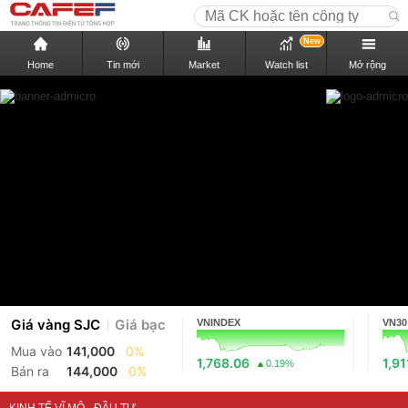
New
Home
Tin mới
Market
Watch list
Mở rộng
Giá vàng SJC
Giá bạc
VNINDEX
VN30
Mua vào
141,000
0%
1,768.06
1,91
0.19%
Bán ra
144,000
0%