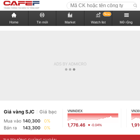
New
Home
Tin mới
Market
Watch list
Mở rộng
Giá vàng SJC
Giá bạc
VNINDEX
VN30
Mua vào
140,300
0%
1,776.46
1,9
-0.04%
Bán ra
143,300
0%