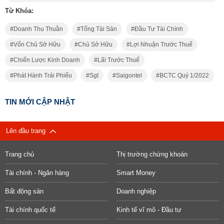
Từ Khóa:
Doanh Thu Thuần
Tổng Tài Sản
Đầu Tư Tài Chính
Vốn Chủ Sở Hữu
Chủ Sở Hữu
Lợi Nhuận Trước Thuế
Chiến Lược Kinh Doanh
Lãi Trước Thuế
Phát Hành Trái Phiếu
Sgt
Saigontel
BCTC Quý 1/2022
TIN MỚI CẬP NHẬT
Lên đầu trang
Trang chủ
Thị trường chứng khoán
Tài chính - Ngân hàng
Smart Money
Bất động sản
Doanh nghiệp
Tài chính quốc tế
Kinh tế vĩ mô - Đầu tư