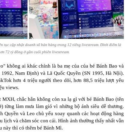
ên tục cập nhật doanh số bán hàng trong 12 tiếng livestream. Đỉnh điểm là
ơn 72 tỷ đồng ở gần cuối phiên livestream.
o" không ai khác chính là ba mẹ của của bé Bánh Bao và
 1992, Nam Định) và Lã Quốc Quyền (SN 1995, Hà Nội).
ikTok hơn 4 triệu người theo dõi, hơn 88,5 triệu lượt yêu
iệu views.
t MXH, chắc hẳn không còn xa lạ gì với bé Bánh Bao (tên
9) từng làm mưa làm gió vì những bộ ảnh siêu dễ thương.
ênh Quyền và Leo chủ yếu xoay quanh các hoạt động hàng
u lịch và chăm sóc con cái. Hình ảnh thường thấy nhất vẫn
u này thì có thêm bé Bánh Mì.