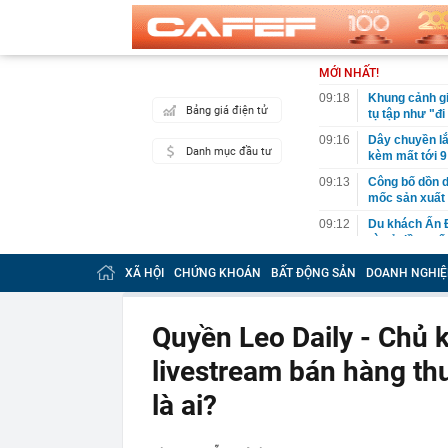
MỚI NHẤT!
09:18
Khung cảnh gi
Bảng giá điện tử
tụ tập như "đi
09:16
Dây chuyền lắp
Danh mục đầu tư
kèm mất tới 9
09:13
Công bố dồn d
mốc sản xuất 
09:12
Du khách Ấn Độ
vì trả tiền cuố
09:12
50 tuổi vẫn tr
XÃ HỘI
CHỨNG KHOÁN
BẤT ĐỘNG SẢN
DOANH NGHIỆ
Sau tuổi 40, 
09:10
Vụ sập mái Nh
dựng chỉ loạt t
Quyền Leo Daily - Chủ 
09:10
Đặc khu lớn n
livestream bán hàng th
quy mô hàng đ
09:10
Cảnh giác thủ
là ai?
09:09
Tuyến đường "
Nội sắp đón c