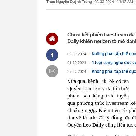
Theo Nguyễn Quỳnh Trang
|
03-03-2024 - 11:12 AM
|
09:08
Chủ tịch Fed p
09:06
Ông Nguyễn L
09:04
Miền Bắc mưa
09:00
Phú Thọ: Hơn 
camera giám s
Chưa kết phiên livestream đã
Daily khiến netizen tò mò danh
09:00
Tâm lý thực s
08:53
Việt Nam sẽ c
Không phải tập thể dục 
02-03-2024
giới, rộng gấp
1 loại công nghệ độc qu
08:52
VIB One Card: 
01-03-2024
08:50
Lý do nhà vệ 
Không phải tập thể dục 
27-02-2024
08:47
Thông báo qua
Vừa qua, kênh TikTok có tên
08:44
Vì sao nhiều 
Quyền Leo Daily đã tổ chức
đây mới là x
phiên bán hàng trực tuyến
08:42
Chi phí xây n
qua phương thức livestream ké
choáng ngợp: Kiếm tiền tỷ/ phú
thu về là hơn 72 tỷ đồng, đủ đ
Quyền Leo Daily cũng liên tục c