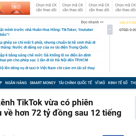
Chọn mã CK
Chọn mã CK
Chọn mã CK
Chọn mã CK
cần theo dõi
cần theo dõi
cần theo dõi
cần theo dõi
Đọc nhanh >>
ật mình trước nhà Huấn Hoa Hồng: TikToker, Youtuber
 bão"!
 ghép xe chỉ mất 5 phút, nhưng chuẩn bị hệ sinh thái đi
 tháng: Nước đi đáng sợ của xe tải điện Trung Quốc
ập 6 bằng sáng chế mới: Gã khổng lồ xe điện ấn định
loại pin cho phép sạc 1 lần đi từ Hà Nội đến TP.HCM
 lên tiếng vụ đi taxi ở Việt Nam chỉ cảm ơn tài xế thay
c xe
ẻ như tuổi 30, Thư Kỳ tiết lộ cách ăn uống giúp giữ dáng:
P
NGÂN HÀNG
SMART MONEY
TÀI CHÍNH QUỐC TẾ
VĨ MÔ
KINH TẾ SỐ
TH
muốn giảm cân thì đừng mắc sai lầm này
à thi đấu hơn 22 tỷ đồng: Công an vào cuộc, Sở Xây
ồn tại
kênh TikTok vừa có phiên
hất Việt Nam sắp xuất hiện một công trình cạnh sân bay
u về hơn 72 tỷ đồng sau 12 tiếng
ầu, phục vụ tới 50 triệu hành khách
 đoạn lừa đảo đăng ký giải chạy dành cho trẻ em
đắt nhất hành tinh" gần 7.800 tỷ đồng, dài 2,2km ở Hà
ộc mốc quan trọng vào dịp đặc biệt