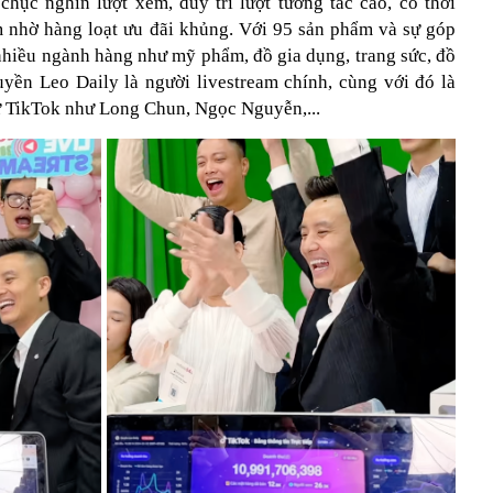
chục nghìn lượt xem, duy trì lượt tương tác cao, có thời
 nhờ hàng loạt ưu đãi khủng. Với 95 sản phẩm và sự góp
nhiều ngành hàng như mỹ phẩm, đồ gia dụng, trang sức, đồ
Quyền Leo Daily là người livestream chính, cùng với đó là
 TikTok như Long Chun, Ngọc Nguyễn,...