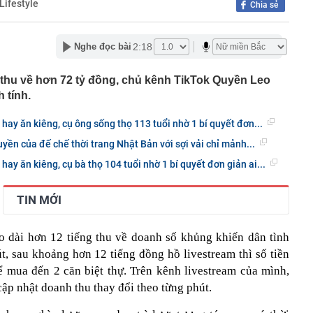
Lifestyle
Chia sẻ
hát tín hiệu quan trọng về lãi suất đến thị trường
ương Tân xin từ nhiệm tại Chứng khoán VPBank
2:18
Nghe đọc bài
 đến bao giờ?
3.000 ô tô vi phạm giao thông bị phát hiện qua hệ thống
át trong tháng 7
 thu về hơn 72 tỷ đồng, chủ kênh TikTok Quyền Leo
 tính.
ự của những người siêu giàu
ó công viên câu cá rừng ngập mặn quy mô top đầu thế
hay ăn kiêng, cụ ông sống thọ 113 tuổi nhờ 1 bí quyết đơn...
 45 lần sân Mỹ Đình
yền của đế chế thời trang Nhật Bản với sợi vải chỉ mảnh...
Một chiếc thẻ cho mọi giai đoạn tài chính
sinh thường nằm ở ngoài rìa công viên?
hay ăn kiêng, cụ bà thọ 104 tuổi nhờ 1 bí quyết đơn giản ai...
n trọng đến tất cả người dùng VNeID
TIN MỚI
gia đình không còn đặt bồn rửa trong phòng tắm? Hóa ra
u hướng đang được ưa chuộng
hà mái Nhật 1 tầng 3 phòng ngủ 100m² bao nhiêu?
o dài hơn 12 tiếng thu về doanh số khủng khiến dân tình
t, sau khoảng hơn 12 tiếng đồng hồ livestream thì số tiền
ể mua đến 2 căn biệt thự. Trên kênh livestream của mình,
ập nhật doanh thu thay đổi theo từng phút.