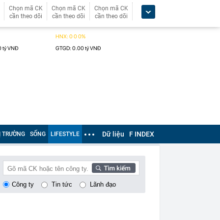
Chọn mã CK
Chọn mã CK
Chọn mã CK
cần theo dõi
cần theo dõi
cần theo dõi
Dữ liệu
F INDEX
Ị TRƯỜNG
SỐNG
LIFESTYLE
Công ty
Tin tức
Lãnh đạo