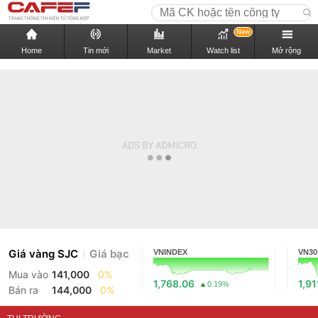
New
Home
Tin mới
Market
Watch list
Mở rộng
Giá vàng SJC
Giá bạc
VNINDEX
VN30
Mua vào
141,000
0%
1,768.06
1,91
0.19%
Bán ra
144,000
0%