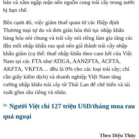
hán và xâm ngập mặn nên nguồn cung trái cây trong nước
bị hạn chế.
Bên cạnh đó, việc giảm thuế quan từ các Hiệp định
Thương mại tự do và đơn giản hóa thủ tục nhập khẩu
hàng hóa nói chung và trái cây nói riêng làm gia tăng các
đầu mối nhập khẩu rau quả nên giá thành trái cây nhập
khẩu giảm (cụ thể: thuế nhập khẩu theo cam kết của Việt
Nam tại các FTA như ATIGA, AANZFTA, ACFTA,
AKFTA, VKFTA… đều là 0% cho các loại trái cây; chỉ
cần giấy kiểm dịch) và doanh nghiệp Việt Nam tăng
cường nhập khẩu trái cây từ Thái Lan để chế biến và tái
xuất gồm sầu riêng và nhãn.
Người Việt chi 127 triệu USD/tháng mua rau
quả ngoại
Theo Diệu Thùy