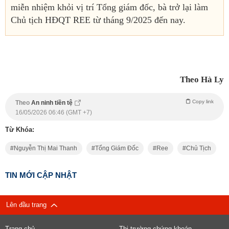
miễn nhiệm khỏi vị trí Tổng giám đốc, bà trở lại làm
Chủ tịch HĐQT REE từ tháng 9/2025 đến nay.
Theo Hà Ly
Copy link
Theo
An ninh tiền tệ
16/05/2026 06:46 (GMT +7)
Từ Khóa:
Nguyễn Thị Mai Thanh
Tổng Giám Đốc
Ree
Chủ Tịch
TIN MỚI CẬP NHẬT
Lên đầu trang
Trang chủ
Thị trường chứng khoán