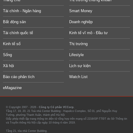
Tài chính - Ngân hàng
Smart Money
Bất động sản
Doanh nghiệp
Tài chính quốc tế
Kinh tế vĩ mô - Đầu tư
Kinh tế số
Thị trường
Sống
Lifestyle
Xã hội
Lịch sự kiện
Báo cáo phân tích
Watch List
eMagazine
© Copyright 2007 - 2026 -
Công ty Cổ phần VCCorp.
Tầng 17, 19, 20, 21 Toà nhà Center Building - Hapulico Complex, Số 01, phố Nguyễn Huy
Tưởng, phường Thanh Xuân, thành phố Hà Nội
Giấy phép thiết lập trang thông tin điện tử tổng hợp trên mạng số 2216/GP-TTĐT do Sở Thông tin
và Truyền thông Hà Nội cấp ngày 10 tháng 4 năm 2019.
Tầng 21, tòa nhà Center Building.