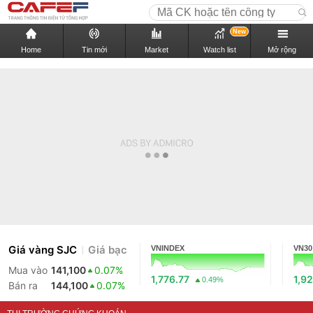
New
Home
Tin mới
Market
Watch list
Mở rộng
Giá vàng SJC
Giá bạc
VNINDEX
VN30
Mua vào
141,100
0.07%
1,776.77
1,92
0.49%
Bán ra
144,100
0.07%