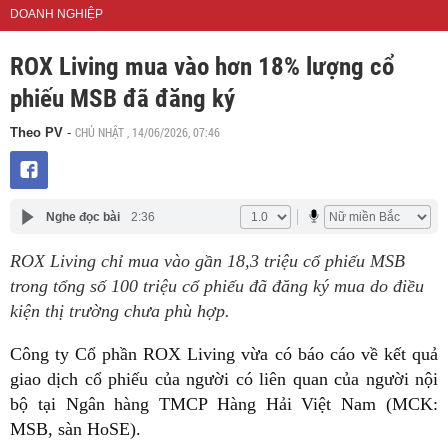
DOANH NGHIỆP
ROX Living mua vào hơn 18% lượng cổ
phiếu MSB đã đăng ký
CHỦ NHẬT , 14/06/2026, 07:46
Theo PV
-
Nghe đọc bài
2:36
ROX Living chỉ mua vào gần 18,3 triệu cổ phiếu MSB
trong tổng số 100 triệu cổ phiếu đã đăng ký mua do điều
kiện thị trường chưa phù hợp.
Công ty Cổ phần ROX Living vừa có báo cáo về kết quả
giao dịch cổ phiếu của người có liên quan của người nội
bộ tại Ngân hàng TMCP Hàng Hải Việt Nam (MCK:
MSB, sàn HoSE).