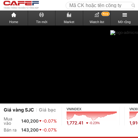
New
Home
Tin mới
Market
Watch list
Mở rộng
Giá vàng SJC
Giá bạc
VNINDEX
VN30
Mua
140,200
-0.07%
1,772.41
1,9
vào
-0.23%
Bán ra
143,200
-0.07%