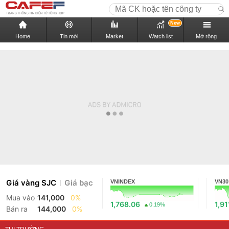
New
Home
Tin mới
Market
Watch list
Mở rộng
Giá vàng SJC
Giá bạc
VNINDEX
VN30
Mua vào
141,000
0%
1,768.06
1,91
0.19%
Bán ra
144,000
0%