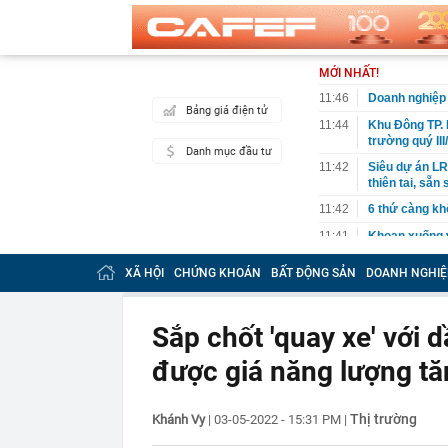
MỚI NHẤT!
11:46
Doanh nghiệp đ
Bảng giá điện tử
11:44
Khu Đông TP. 
trường quý III
Danh mục đầu tư
11:42
Siêu dự án LRT
thiên tai, sẵ
11:42
6 thứ càng kh
11:41
Khoan xuống v
lộ mục tiêu t
XÃ HỘI
CHỨNG KHOÁN
BẤT ĐỘNG SẢN
DOANH NGHIỆ
11:37
Chi tiết 'kẻ t
Mode, giá chỉ 
11:37
Công an Hà Nộ
Sắp chốt 'quay xe' với d
11:36
Đường ven sô
được giá năng lượng tă
11:33
Tổ hợp sở hữu
“thần tốc”, hi
11:32
3 bộ phận của
Thị trường
Khánh Vy
|
03-05-2022 - 15:31 PM
|
thể gây suy t