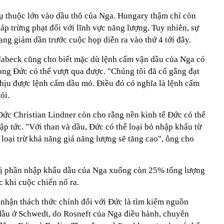
ụ thuộc lớn vào dầu thô của Nga. Hungary thậm chí còn
háp trừng phạt đối với lĩnh vực năng lượng. Tuy nhiên, sự
ang giảm dần trước cuộc họp diễn ra vào thứ 4 tới đây.
Habeck cũng cho biết mặc dù lệnh cấm vận dầu của Nga có
 song Đức có thể vượt qua được. "Chúng tôi đã cố gắng đạt
chịu được lệnh cấm dầu mỏ. Điều đó có nghĩa là lệnh cấm
ói.
Đức Christian Lindner còn cho rằng nền kinh tế Đức có thể
p tức. "Với than và dầu, Đức có thể loại bỏ nhập khẩu từ
loại trừ khả năng giá năng lượng sẽ tăng cao", ông cho
thị phần nhập khẩu dầu của Nga xuống còn 25% tổng lượng
 khi cuộc chiến nổ ra.
nhận thách thức chính đối với Đức là tìm kiếm nguồn
dầu ở Schwedt, do Rosneft của Nga điều hành, chuyên