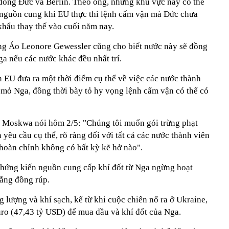
đông Đức và Berlin. Theo ông, những khu vực này có thể
ụt nguồn cung khi EU thực thi lệnh cấm vận mà Đức chưa
hẩu thay thế vào cuối năm nay.
ng Áo Leonore Gewessler cũng cho biết nước này sẽ đồng
ga nếu các nước khác đều nhất trí.
EU đưa ra một thời điểm cụ thể về việc các nước thành
mỏ Nga, đồng thời bày tỏ hy vọng lệnh cấm vận có thể có
 Moskwa nói hôm 2/5: "Chúng tôi muốn gói trừng phạt
êu cầu cụ thể, rõ ràng đối với tất cả các nước thành viên
 hoàn chỉnh không có bất kỳ kẽ hở nào".
chứng kiến nguồn cung cấp khí đốt từ Nga ngừng hoạt
bằng đồng rúp.
lượng và khí sạch, kể từ khi cuộc chiến nổ ra ở Ukraine,
uro (47,43 tỷ USD) để mua dầu và khí đốt của Nga.