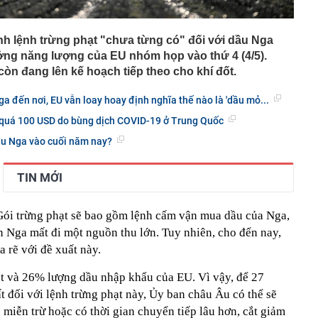
h lệnh trừng phạt "chưa từng có" đối với dầu Nga
ưởng năng lượng của EU nhóm họp vào thứ 4 (4/5).
òn đang lên kế hoạch tiếp theo cho khí đốt.
 đến nơi, EU vẫn loay hoay định nghĩa thế nào là 'dầu mỏ...
 quá 100 USD do bùng dịch COVID-19 ở Trung Quốc
dầu Nga vào cuối năm nay?
TIN MỚI
 Gói trừng phạt sẽ bao gồm lệnh cấm vận mua dầu của Nga,
n Nga mất đi một nguồn thu lớn. Tuy nhiên, cho đến nay,
a rẽ với đề xuất này.
t và 26% lượng dầu nhập khẩu của EU. Vì vậy, để 27
t đối với lệnh trừng phạt này, Ủy ban châu Âu có thể sẽ
miễn trừ hoặc có thời gian chuyển tiếp lâu hơn, cắt giảm