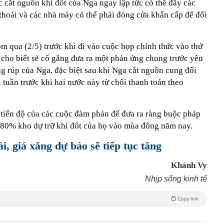
c cắt nguồn khí đốt của Nga ngay lập tức có thể đẩy các
thoái và các nhà máy có thể phải đóng cửa khẩn cấp để đối
ôm qua (2/5) trước khi đi vào cuộc họp chính thức vào thứ
 cho biết sẽ cố gắng đưa ra một phản ứng chung trước yêu
g rúp của Nga, đặc biệt sau khi Nga cắt nguồn cung đối
 tuần trước khi hai nước này từ chối thanh toán theo
 tiến độ của các cuộc đàm phán để đưa ra ràng buộc pháp
 80% kho dự trữ khí đốt của họ vào mùa đông năm nay.
ài, giá xăng dự báo sẽ tiếp tục tăng
Khánh Vy
Nhịp sống kinh tế
Copy link