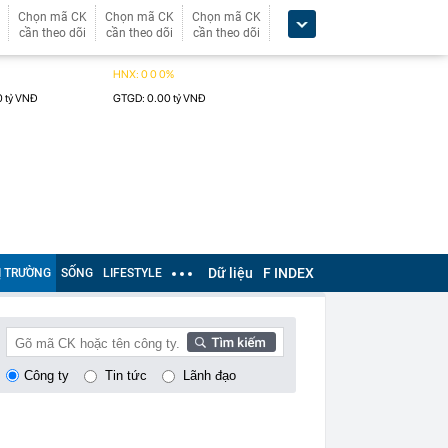
Chọn mã CK
Chọn mã CK
Chọn mã CK
cần theo dõi
cần theo dõi
cần theo dõi
Dữ liệu
F INDEX
Ị TRƯỜNG
SỐNG
LIFESTYLE
Công ty
Tin tức
Lãnh đạo