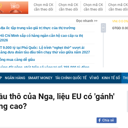
Chọn mã CK
Chọn mã CK
Chọn mã CK
Chọn mã CK
cần theo dõi
cần theo dõi
cần theo dõi
cần theo dõi
Đọc nhanh >>
ịa ốc tập trung vào giá trị thực của thị trường
Hồ Chí Minh sắp có hàng ngàn căn hộ cao cấp ra thị
/2026
 9.000 tỷ tại Phú Quốc: Lộ trình “nghẹt thở” vượt ải
n sàng đưa đoàn tàu đầu tiên chạy thử vào giữa năm 2027
ông mua càng dễ giàu
ùng đất nông, phát hiện số vàng trị giá 355.000 tỷ đồng,
hăm dò 100 tấn vàng
P
NGÂN HÀNG
SMART MONEY
TÀI CHÍNH QUỐC TẾ
VĨ MÔ
KINH TẾ SỐ
TH
hách thức' Honda Vision vừa ra mắt: Thiết kế đẹp như SH
34 triệu đồng
i xác minh ô tô đỗ ở khu đô thị bị trộm mất 2 bánh xe
ầu thô của Nga, liệu EU có 'gánh'
ng Hồng bị sạt do mưa lớn
ng cao?
 ballroom lớn nhất thế giới ở Việt Nam đang thành hình
ện rõ dáng vóc bên bờ biển
 cá không nên ăn: Có bộ phận chứa độc tố, ăn phải có
Chia sẻ
hận