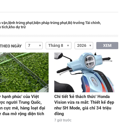
 vận,
lệnh trừng phạt,
biện pháp trừng phạt,
Bộ trưởng Tài chính,
 tích,
kho dự trữ
XEM
 THEO NGÀY
y hạnh phúc' của Việt
Chi tiết 'kẻ thách thức' Honda
ợc người Trung Quốc,
Vision vừa ra mắt: Thiết kế đẹp
n cực mê, hàng loạt đại
như SH Mode, giá chỉ 34 triệu
y đua mở rộng diện tích
đồng
7 giờ trước