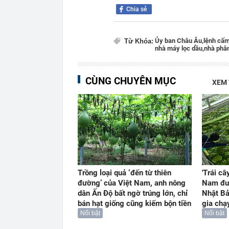
Chia sẻ
Ủy ban Châu Âu,
lệnh cấm
Từ Khóa:
nhà máy lọc dầu,
nhà phân
CÙNG CHUYÊN MỤC
XEM
Trồng loại quả ‘đến từ thiên
'Trái câ
đường’ của Việt Nam, anh nông
Nam đư
dân Ấn Độ bất ngờ trúng lớn, chỉ
Nhật Bả
bán hạt giống cũng kiếm bộn tiền
gia chạ
Nổi bật
Nổi bật