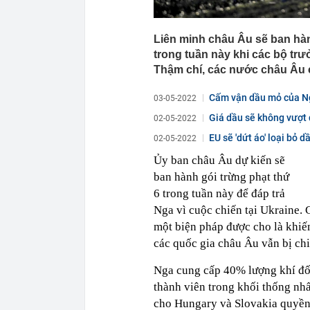
Liên minh châu Âu sẽ ban hàn
trong tuần này khi các bộ tr
Thậm chí, các nước châu Âu c
Cấm vận dầu mỏ của Nga
03-05-2022
Giá dầu sẽ không vượt
02-05-2022
EU sẽ 'dứt áo' loại bỏ 
02-05-2022
Ủy ban châu Âu dự kiến sẽ
ban hành gói trừng phạt thứ
6 trong tuần này để đáp trả
Nga vì cuộc chiến tại Ukraine.
một biện pháp được cho là khiế
các quốc gia châu Âu vẫn bị chi
Nga cung cấp 40% lượng khí đố
thành viên trong khối thống nhấ
cho Hungary và Slovakia quyền 