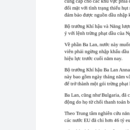
cung cấp cho các khu vực phía 
đối mặt với tình trạng thiếu h
đảm bảo được nguồn dầu nhập k
Bộ trưởng Khí hậu và Năng lượ
ý với lệnh trừng phạt dầu của N
Về phần Ba Lan, nước này muốn 
viên phải ngừng nhập khẩu dầu 
hiệu lực trước cuối năm nay.
Bộ trưởng Khí hậu Ba Lan Anna
này bao gồm ngày tháng năm và y
để trở thành một gói trừng phạt
Ba Lan, cũng như Bulgaria, đã 
động do họ từ chối thanh toán 
Theo Trung tâm nghiên cứu năng 
các nước EU đã chi hơn 46 tỷ e