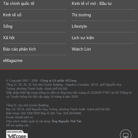
Tài chính quốc tế
Kinh tế vĩ mô - Đầu tư
Kinh tế số
Thị trường
Sống
Lifestyle
Xã hội
Lịch sự kiện
Báo cáo phân tích
Watch List
eMagazine
© Copyright 2007 - 2026 -
Công ty Cổ phần VCCorp.
Tầng 17, 19, 20, 21 Toà nhà Center Building - Hapulico Complex, Số 01, phố Nguyễn Huy
Tưởng, phường Thanh Xuân, thành phố Hà Nội
Giấy phép thiết lập trang thông tin điện tử tổng hợp trên mạng số 2216/GP-TTĐT do Sở Thông tin
và Truyền thông Hà Nội cấp ngày 10 tháng 4 năm 2019.
Tầng 21, tòa nhà Center Building.
Địa chỉ: Số 01, phố Nguyễn Huy Tưởng, phường Thanh Xuân, thành phố Hà Nội
Điện thoại: 024 7309 5555 Máy lẻ 292. Fax: 024-39744082
Email: info@cafef.vn
Chịu trách nhiệm quản lý nội dung:
Ông Nguyễn Thế Tân
Hỗ trợ quảng cáo :