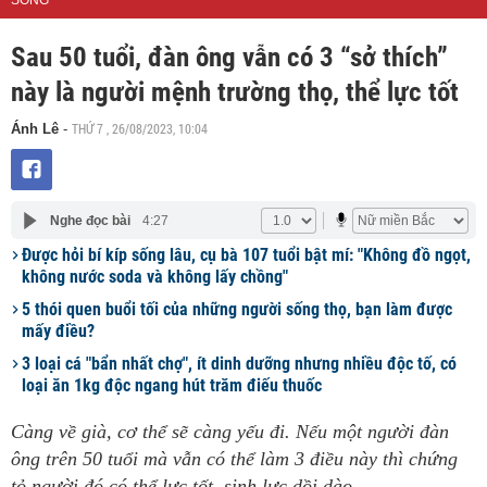
SỐNG
Sau 50 tuổi, đàn ông vẫn có 3 “sở thích”
này là người mệnh trường thọ, thể lực tốt
THỨ 7 , 26/08/2023, 10:04
Ánh Lê
-
Nghe đọc bài
4:27
Được hỏi bí kíp sống lâu, cụ bà 107 tuổi bật mí: "Không đồ ngọt,
không nước soda và không lấy chồng"
5 thói quen buổi tối của những người sống thọ, bạn làm được
mấy điều?
3 loại cá "bẩn nhất chợ", ít dinh dưỡng nhưng nhiều độc tố, có
loại ăn 1kg độc ngang hút trăm điếu thuốc
Càng về già, cơ thể sẽ càng yếu đi. Nếu một người đàn
ông trên 50 tuổi mà vẫn có thể làm 3 điều này thì chứng
tỏ người đó có thể lực tốt, sinh lực dồi dào.