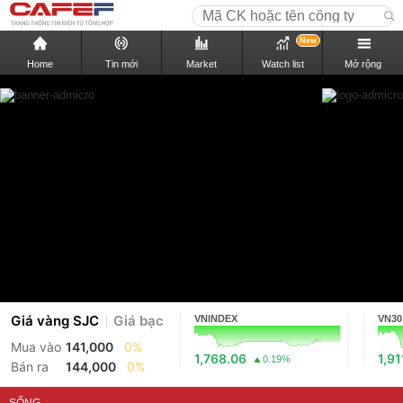
New
Home
Tin mới
Market
Watch list
Mở rộng
Giá vàng SJC
Giá bạc
VNINDEX
VN30
Mua vào
141,000
0%
1,768.06
1,91
0.19%
Bán ra
144,000
0%