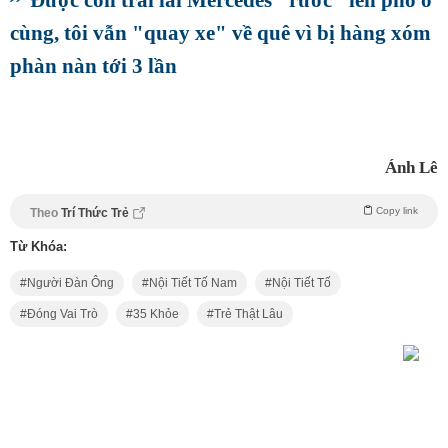
cùng, tôi vẫn "quay xe" về quê vì bị hàng xóm
phàn nàn tới 3 lần
Ánh Lê
Copy link
Theo
Trí Thức Trẻ
Từ Khóa:
Người Đàn Ông
Nội Tiết Tố Nam
Nội Tiết Tố
Đóng Vai Trò
35 Khỏe
Trẻ Thật Lâu