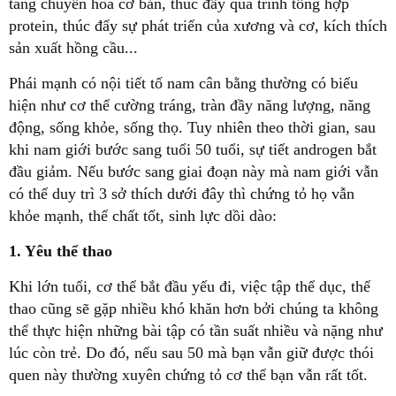
tăng chuyển hóa cơ bản, thúc đẩy quá trình tổng hợp
protein, thúc đẩy sự phát triển của xương và cơ, kích thích
sản xuất hồng cầu...
Phái mạnh có nội tiết tố nam cân bằng thường có biểu
hiện như cơ thể cường tráng, tràn đầy năng lượng, năng
động, sống khỏe, sống thọ. Tuy nhiên theo thời gian, sau
khi nam giới bước sang tuổi 50 tuổi, sự tiết androgen bắt
đầu giảm. Nếu bước sang giai đoạn này mà nam giới vẫn
có thể duy trì 3 sở thích dưới đây thì chứng tỏ họ vẫn
khỏe mạnh, thể chất tốt, sinh lực dồi dào:
1. Yêu thể thao
Khi lớn tuổi, cơ thể bắt đầu yếu đi, việc tập thể dục, thể
thao cũng sẽ gặp nhiều khó khăn hơn bởi chúng ta không
thể thực hiện những bài tập có tần suất nhiều và nặng như
lúc còn trẻ. Do đó, nếu sau 50 mà bạn vẫn giữ được thói
quen này thường xuyên chứng tỏ cơ thể bạn vẫn rất tốt.