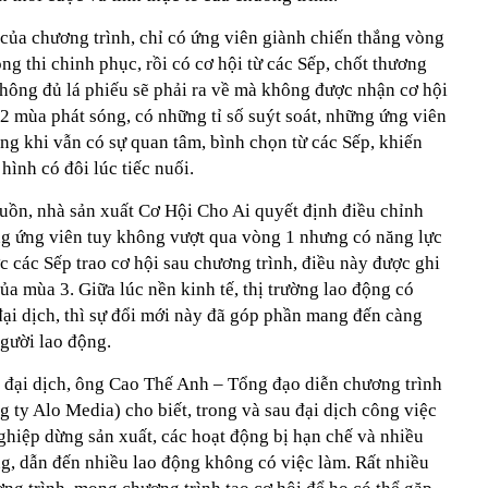
của chương trình, chỉ có ứng viên giành chiến thắng vòng
ng thi chinh phục, rồi có cơ hội từ các Sếp, chốt thương
hông đủ lá phiếu sẽ phải ra về mà không được nhận cơ hội
 2 mùa phát sóng, có những tỉ số suýt soát, những ứng viên
rong khi vẫn có sự quan tâm, bình chọn từ các Sếp, khiến
hình có đôi lúc tiếc nuối.
uồn, nhà sản xuất Cơ Hội Cho Ai quyết định điều chỉnh
ững ứng viên tuy không vượt qua vòng 1 nhưng có năng lực
ược các Sếp trao cơ hội sau chương trình, điều này được ghi
a mùa 3. Giữa lúc nền kinh tế, thị trường lao động có
đại dịch, thì sự đổi mới này đã góp phần mang đến càng
gười lao động.
g đại dịch, ông Cao Thế Anh – Tổng đạo diễn chương trình
y Alo Media) cho biết, trong và sau đại dịch công việc
nghiệp dừng sản xuất, các hoạt động bị hạn chế và nhiều
g, dẫn đến nhiều lao động không có việc làm. Rất nhiều