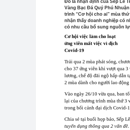
Đó là nhận định của Sếp Lê 
Vàng Bạc Đá Quý Phú Nhuận P
trình “Cơ hội cho ai” mùa th
nhận thấy doanh nghiệp có nhi
có nhu cầu bổ sung nguồn l
Cơ hội việc làm cho loạt
ứng viên mất việc vì dịch
Covid-19
Trải qua 2 mùa phát sóng, chươn
cho 37 ứng viên khi vượt qua 3 
lương, chế độ đãi ngộ hấp dẫn 
2 mùa dành cho người lao động 
Vào ngày 26/10 vừa qua, ban tổ 
lại của chương trình mùa thứ 3 
trong bối cảnh đại dịch Covid-1
Chia sẻ tại buổi họp báo, Sếp L
tuyển dụng thông qua 2 vấn đề. 