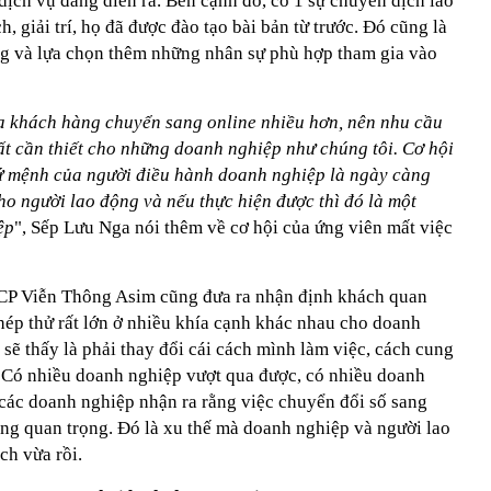
ịch vụ đang diễn ra. Bên cạnh đó, có 1 sự chuyển dịch lao
, giải trí, họ đã được đào tạo bài bản từ trước. Đó cũng là
g và lựa chọn thêm những nhân sự phù hợp tham gia vào
ủa khách hàng chuyển sang online nhiều hơn, nên nhu cầu
ất cần thiết cho những doanh nghiệp như chúng tôi. Cơ hội
sứ mệnh của người điều hành doanh nghiệp là ngày càng
ho người lao động và nếu thực hiện được thì đó là một
ệp
", Sếp Lưu Nga nói thêm về cơ hội của ứng viên mất việc
CP Viễn Thông Asim cũng đưa ra nhận định khách quan
hép thử rất lớn ở nhiều khía cạnh khác nhau cho doanh
sẽ thấy là phải thay đổi cái cách mình làm việc, cách cung
. Có nhiều doanh nghiệp vượt qua được, có nhiều doanh
 các doanh nghiệp nhận ra rằng việc chuyển đổi số sang
cùng quan trọng. Đó là xu thế mà doanh nghiệp và người lao
ch vừa rồi.