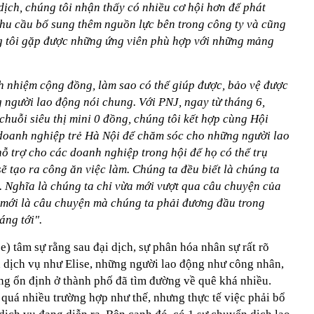
ịch, chúng tôi nhận thấy có nhiều cơ hội hơn để phát
 nhu cầu bổ sung thêm nguồn lực bên trong công ty và cũng
g tôi gặp được những ứng viên phù hợp với những mảng
ch nhiệm cộng đồng, làm sao có thể giúp được, bảo vệ được
 người lao động nói chung. Với PNJ, ngay từ tháng 6,
 chuỗi siêu thị mini 0 đồng, chúng tôi kết hợp cùng Hội
doanh nghiệp trẻ Hà Nội để chăm sóc cho những người lao
ỗ trợ cho các doanh nghiệp trong hội để họ có thể trụ
sẽ tạo ra công ăn việc làm. Chúng ta đều biết là chúng ta
i. Nghĩa là chúng ta chỉ vừa mới vượt qua câu chuyện của
ế mới là câu chuyện mà chúng ta phải đương đầu trong
áng tới".
e) tâm sự rằng sau đại dịch, sự phân hóa nhân sự rất rõ
h dịch vụ như Elise, những người lao động như công nhân,
g ổn định ở thành phố đã tìm đường về quê khá nhiều.
uá nhiều trường hợp như thế, nhưng thực tế việc phải bổ