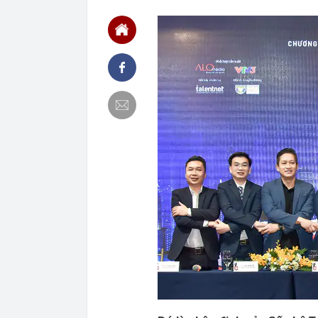
15:25
Điểm chuẩn Đạ
15:24
Góc nhìn chuy
Index vẫn đối
15:15
Vợ chồng Mạn
15:05
Điểm chuẩn Đạ
ngành đều tă
15:04
Sắp triển kha
15:00
Từng có cả 'b
đìu hiu: Chuy
14:45
Bên trong biệ
Bình lấy vợ m
14:45
Công an có cả
biết rõ
14:44
Điểm chuẩn H
14:41
Trước khi đi n
năm sau sự kh