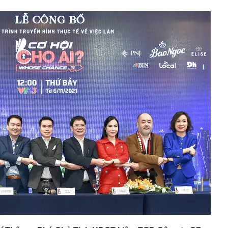
i học Bách khoa Hà Nội cao nhất là 29,54
ên gia: "Dòng tiền bí ẩn" bất ngờ xuất hiện, nhưng VN-
 mặt khả năng rung lắc mạnh
h Trường thông báo về căn biệt thự 600m2 xây từ 2022
i học Bách khoa Hà Nội cao nhất 29,54, đa phần các
ng
i đường sắt Hà Nội - Đồng Đăng hơn 5 tỷ USD
iển người' chen chúc, ‘thánh địa du lịch’ Campuchia bỗng
ện gì đang xảy ra?
t thự 500m2 như khu nghỉ dưỡng của nam ca sĩ quê Ninh
iền Tây, 3 thế hệ cùng chung sống
nh báo quan trọng liên quan đến sổ đỏ, người dân nên
ọc viện Ngân hàng 2026 cao nhất 26,61
gủ nửa tiếng, hãy kiên trì cùng con làm 3 việc này, 10
ác biệt giữa con và bạn bè đồng trang lứa sẽ thấy rõ