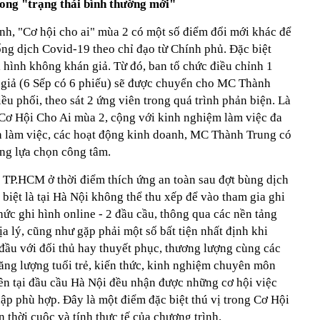
rong "trạng thái bình thường mới"
nh, "Cơ hội cho ai" mùa 2 có một số điểm đổi mới khác để
ng dịch Covid-19 theo chỉ đạo từ Chính phủ. Đặc biệt
 hình không khán giả. Từ đó, ban tổ chức điều chỉnh 1
 giả (6 Sếp có 6 phiếu) sẽ được chuyển cho MC Thành
ều phối, theo sát 2 ứng viên trong quá trình phản biện. Là
Cơ Hội Cho Ai mùa 2, cộng với kinh nghiệm làm việc đa
h làm việc, các hoạt động kinh doanh, MC Thành Trung có
ững lựa chọn công tâm.
i TP.HCM ở thời điểm thích ứng an toàn sau đợt bùng dịch
 biệt là tại Hà Nội không thể thu xếp để vào tham gia ghi
hức ghi hình online - 2 đầu cầu, thông qua các nền tảng
ịa lý, cũng như gặp phải một số bất tiện nhất định khi
đầu với đối thủ hay thuyết phục, thương lượng cùng các
 năng lượng tuổi trẻ, kiến thức, kinh nghiệm chuyên môn
ên tại đầu cầu Hà Nội đều nhận được những cơ hội việc
p phù hợp. Đây là một điểm đặc biệt thú vị trong Cơ Hội
 thời cuộc và tính thực tế của chương trình.