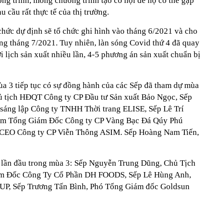
ng trình, mong chương trình tạo cơ hội để họ có thể gặp
hu cầu rất thực tế của thị trường.
chức dự định sẽ tổ chức ghi hình vào tháng 6/2021 và cho
ng tháng 7/2021. Tuy nhiên, làn sóng Covid thứ 4 đã quay
ời lịch sản xuất nhiều lần, 4-5 phương án sản xuất chuẩn bị
ùa 3 tiếp tục có sự đồng hành của các Sếp đã tham dự mùa
hủ tịch HĐQT Công ty CP Đầu tư Sản xuất Bảo Ngọc, Sếp
sáng lập Công ty TNHH Thời trang ELISE, Sếp Lê Trí
êm Tổng Giám Đốc Công ty CP Vàng Bạc Đá Qúy Phú
, CEO Công ty CP Viễn Thông ASIM. Sếp Hoàng Nam Tiến,
n lần đầu trong mùa 3: Sếp Nguyễn Trung Dũng, Chủ Tịch
ám Đốc Công Ty Cổ Phần DH FOODS, Sếp Lê Hùng Anh,
 Sếp Trương Tấn Bình, Phó Tổng Giám đốc Goldsun