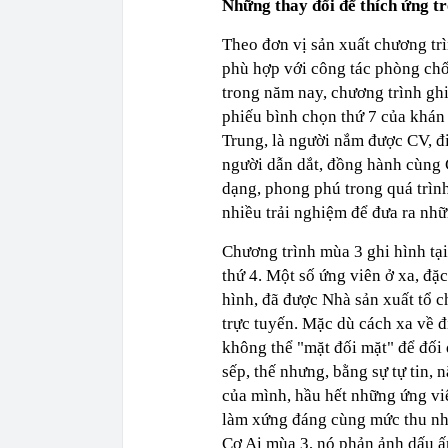
Những thay đổi để thích ứng t
Theo đơn vị sản xuất chương trì
phù hợp với công tác phòng chố
trong năm nay, chương trình ghi
phiếu bình chọn thứ 7 của khán
Trung, là người nắm được CV, đi
người dẫn dắt, đồng hành cùng 
dạng, phong phú trong quá trìn
nhiều trải nghiệm để đưa ra nh
Chương trình mùa 3 ghi hình tạ
thứ 4. Một số ứng viên ở xa, đặc
hình, đã được Nhà sản xuất tổ c
trực tuyến. Mặc dù cách xa về đ
không thể "mặt đối mặt" để đối 
sếp, thế nhưng, bằng sự tự tin,
của mình, hầu hết những ứng vi
làm xứng đáng cùng mức thu nhậ
Cơ Ai mùa 3, nó phản ảnh dấu ấn