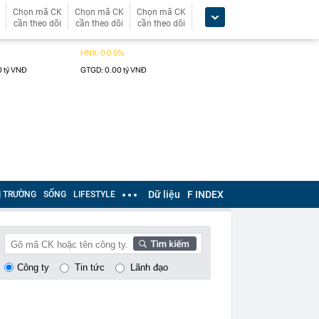
Chọn mã CK
Chọn mã CK
Chọn mã CK
cần theo dõi
cần theo dõi
cần theo dõi
Dữ liệu
F INDEX
Ị TRƯỜNG
SỐNG
LIFESTYLE
Công ty
Tin tức
Lãnh đạo