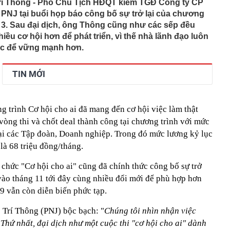
Trí Thông - Phó Chủ Tịch HĐQT kiêm TGĐ Công ty CP
NJ tại buổi họp báo công bố sự trở lại của chương
ứ 3. Sau đại dịch, ông Thông cũng như các sếp đều
ều cơ hội hơn để phát triển, vì thế nhà lãnh đạo luôn
ực để vững mạnh hơn.
TIN MỚI
g trình Cơ hội cho ai đã mang đến cơ hội việc làm thật
vòng thi và chốt deal thành công tại chương trình với mức
tại các Tập đoàn, Doanh nghiệp. Trong đó mức lương kỷ lục
là 68 triệu đồng/tháng.
chức "Cơ hội cho ai" cũng đã chính thức công bố sự trở
vào tháng 11 tới đây cùng nhiều đổi mới để phù hợp hơn
9 vẫn còn diễn biến phức tạp.
ê Trí Thông (PNJ) bộc bạch: "
Chúng tôi nhìn nhận việc
Thứ nhất, đại dịch như một cuộc thi "cơ hội cho ai" dành