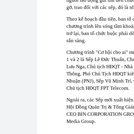
người lao động gửi thư đến chươ
gỡ, trao đổi với các sếp, đó là n
Theo kế hoạch đầu tiên, ban tổ 
chương trình lên sóng tầm khoả
trở lại, ban tổ chức buộc phải d
sẵn sàng.
Chương trình "Cơ hội cho ai" m
1 và 2 là Sếp Lê Đức Thuấn, C
Lưu Nga, Chủ tịch HĐQT - Nhà 
Thông, Phó Chủ Tịch HĐQT ki
Nhuận (PNJ), Sếp Vũ Minh Trí
Chủ tịch HĐQT FPT Telecom.
Ngoài ra, các Sếp mới xuất hiệ
Hội Đồng Quản Trị & Tổng Gi
CEO BIN CORPORATION GROUP,
Media Group.