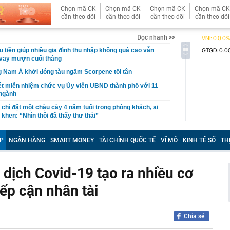
Chọn mã CK
Chọn mã CK
Chọn mã CK
Chọn mã CK
cần theo dõi
cần theo dõi
cần theo dõi
cần theo dõi
Đọc nhanh >>
êu tiền giúp nhiều gia đình thu nhập không quá cao vẫn
 vay mượn cuối tháng
 Nam Á khởi đóng tàu ngầm Scorpene tối tân
ét miễn nhiệm chức vụ Ủy viên UBND thành phố với 11
 ngành
chỉ đặt một chậu cây 4 năm tuổi trong phòng khách, ai
khen: “Nhìn thôi đã thấy thư thái”
 điện thoại Android không còn chạy được ứng dụng
P
NGÂN HÀNG
SMART MONEY
TÀI CHÍNH QUỐC TẾ
VĨ MÔ
KINH TẾ SỐ
TH
g Quốc đề xuất nhiều dự án lớn tại Quảng Trị
u túi bọc chứa 21 tỷ đồng tiền mặt trôi dạt vào bờ biển
i dịch Covid-19 tạo ra nhiều cơ
ông báo đóng cửa nhà hàng sau 2 năm
ếp cận nhân tài
Cả đang nghiên cứu đầu tư nhiều dự án với tổng mức
n gần 350.000 tỷ đồng
ề đã đứng trước quạt mạnh: Thói quen tưởng mát lại gây
Chia sẻ