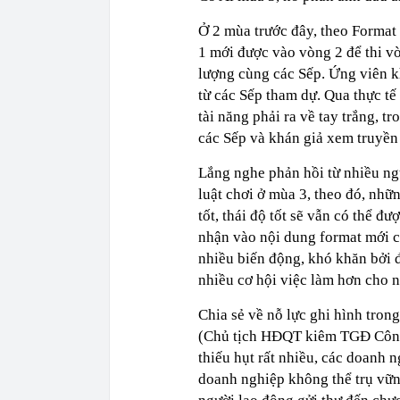
Ở 2 mùa trước đây, theo Format 
1 mới được vào vòng 2 để thi vò
lượng cùng các Sếp. Ứng viên k
từ các Sếp tham dự. Qua thực tế
tài năng phải ra về tay trắng, t
các Sếp và khán giả xem truyền 
Lắng nghe phản hồi từ nhiều ng
luật chơi ở mùa 3, theo đó, nh
tốt, thái độ tốt sẽ vẫn có thể đ
nhận vào nội dung format mới củ
nhiều biến động, khó khăn bởi 
nhiều cơ hội việc làm hơn cho n
Chia sẻ về nỗ lực ghi hình tron
(Chủ tịch HĐQT kiêm TGĐ Công t
thiếu hụt rất nhiều, các doanh 
doanh nghiệp không thể trụ vữn