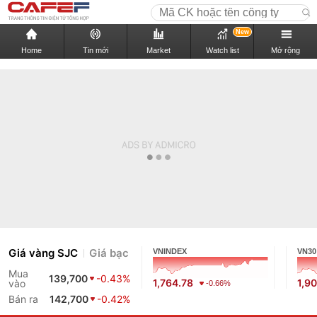
New
Home
Tin mới
Market
Watch list
Mở rộng
Giá vàng SJC
Giá bạc
VNINDEX
VN30
Mua
139,700
-0.43%
1,764.78
1,9
vào
-0.66%
Bán ra
142,700
-0.42%