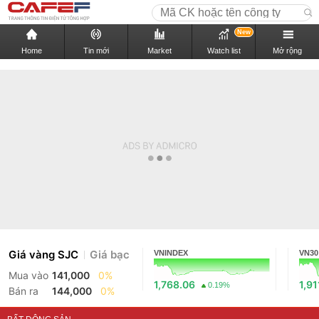
New
Home
Tin mới
Market
Watch list
Mở rộng
Giá vàng SJC
Giá bạc
VNINDEX
VN30
Mua vào
141,000
0%
1,768.06
1,91
0.19%
Bán ra
144,000
0%