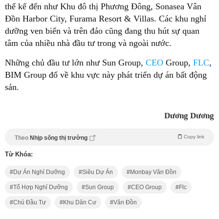
thể kể đến như Khu đô thị Phương Đông, Sonasea Vân
Đồn Harbor City, Furama Resort & Villas. Các khu nghỉ
dưỡng ven biển và trên đảo cũng đang thu hút sự quan
tâm của nhiều nhà đầu tư trong và ngoài nước.
Những chủ đầu tư lớn như Sun Group,
CEO
Group,
FLC
,
BIM Group đổ về khu vực này phát triển dự án bất động
sản.
Dương Dương
Copy link
Theo
Nhịp sống thị trường
Từ Khóa:
Dự Án Nghỉ Dưỡng
Siêu Dự Án
Monbay Vân Đồn
Tổ Hợp Nghỉ Dưỡng
Sun Group
CEO Group
Flc
Chủ Đầu Tư
Khu Dân Cư
Vân Đồn