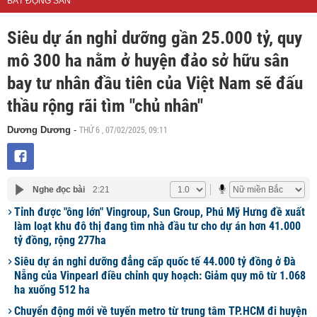
BẤT ĐỘNG SẢN
Siêu dự án nghỉ dưỡng gần 25.000 tỷ, quy
mô 300 ha nằm ở huyện đảo sở hữu sân
bay tư nhân đầu tiên của Việt Nam sẽ đấu
thầu rộng rãi tìm "chủ nhân"
THỨ 6 , 07/02/2025, 09:11
Dương Dương
-
Nghe đọc bài
2:21
Tỉnh được "ông lớn" Vingroup, Sun Group, Phú Mỹ Hưng đề xuất
làm loạt khu đô thị đang tìm nhà đầu tư cho dự án hơn 41.000
tỷ đồng, rộng 277ha
Siêu dự án nghỉ dưỡng đẳng cấp quốc tế 44.000 tỷ đồng ở Đà
Nẵng của Vinpearl điều chỉnh quy hoạch: Giảm quy mô từ 1.068
ha xuống 512 ha
Chuyển động mới về tuyến metro từ trung tâm TP.HCM đi huyện