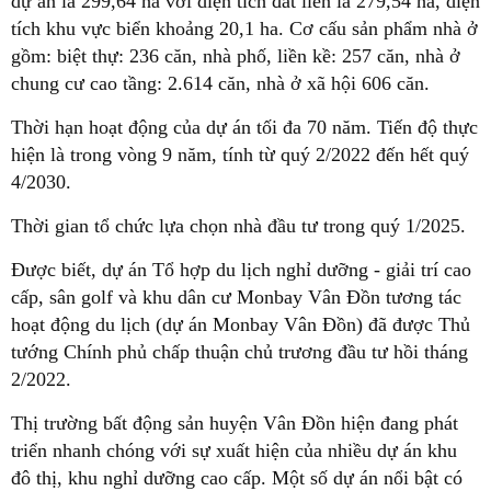
dự án là 299,64 ha với diện tích đất liền là 279,54 ha, diện
tích khu vực biển khoảng 20,1 ha. Cơ cấu sản phẩm nhà ở
gồm: biệt thự: 236 căn, nhà phố, liền kề: 257 căn, nhà ở
chung cư cao tầng: 2.614 căn, nhà ở xã hội 606 căn.
Thời hạn hoạt động của dự án tối đa 70 năm. Tiến độ thực
hiện là trong vòng 9 năm, tính từ quý 2/2022 đến hết quý
4/2030.
Thời gian tổ chức lựa chọn nhà đầu tư trong quý 1/2025.
Được biết, dự án Tổ hợp du lịch nghỉ dưỡng - giải trí cao
cấp, sân golf và khu dân cư Monbay Vân Đồn tương tác
hoạt động du lịch (dự án Monbay Vân Đồn) đã được Thủ
tướng Chính phủ chấp thuận chủ trương đầu tư hồi tháng
2/2022.
Thị trường bất động sản huyện Vân Đồn hiện đang phát
triển nhanh chóng với sự xuất hiện của nhiều dự án khu
đô thị, khu nghỉ dưỡng cao cấp. Một số dự án nổi bật có