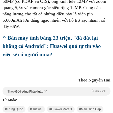
50MP (có PDAF và OIS), ống kính tele 12MP với zoom
quang 5,5x và camera góc siêu rộng 12MP. Cung cấp
năng lượng cho tất cả những điều này là viên pin
5.600mAh lớn đáng ngạc nhiên với hỗ trợ sạc nhanh có
dây 66W.
Bán máy tính bảng 23 triệu, "đã đắt lại
không có Android": Huawei quá tự tin vào
việc sẽ có người mua?
Theo Nguyễn Hải
Copy link
Theo
Đời sống Pháp luật
Từ Khóa:
Trung Quốc
Huawei
Huawei Mate X
Màn Hình Gập