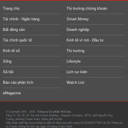
Trang chủ
Thị trường chứng khoán
Tài chính - Ngân hàng
Smart Money
Bất động sản
Doanh nghiệp
Tài chính quốc tế
Kinh tế vĩ mô - Đầu tư
Kinh tế số
Thị trường
Sống
Lifestyle
Xã hội
Lịch sự kiện
Báo cáo phân tích
Watch List
eMagazine
© Copyright 2007 - 2026 -
Công ty Cổ phần VCCorp.
Tầng 17, 19, 20, 21 Toà nhà Center Building - Hapulico Complex, Số 01, phố Nguyễn Huy
Tưởng, phường Thanh Xuân, thành phố Hà Nội
Giấy phép thiết lập trang thông tin điện tử tổng hợp trên mạng số 2216/GP-TTĐT do Sở Thông tin
và Truyền thông Hà Nội cấp ngày 10 tháng 4 năm 2019.