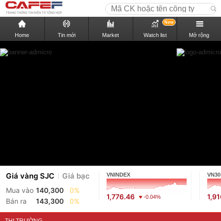
New
Home
Tin mới
Market
Watch list
Mở rộng
Giá vàng SJC
Giá bạc
VNINDEX
VN30
Mua vào
140,300
0%
1,776.46
1,9
-0.04%
Bán ra
143,300
0%