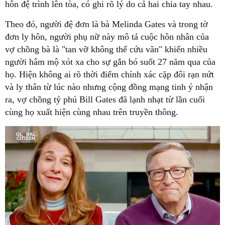
hôn đệ trình lên tòa, có ghi rõ lý do cả hai chia tay nhau.
Theo đó, người đệ đơn là bà Melinda Gates và trong tờ
đơn ly hôn, người phụ nữ này mô tả cuộc hôn nhân của
vợ chồng bà là "tan vỡ không thể cứu vãn" khiến nhiều
người hâm mộ xót xa cho sự gắn bó suốt 27 năm qua của
họ. Hiện không ai rõ thời điểm chính xác cặp đôi rạn nứt
và ly thân từ lúc nào nhưng cộng đồng mạng tinh ý nhận
ra, vợ chồng tỷ phú Bill Gates đã lạnh nhạt từ lần cuối
cùng họ xuất hiện cùng nhau trên truyền thông.