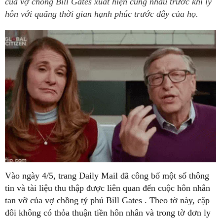
của vợ chồng Bill Gates xuất hiện cùng nhau trước khi ly
hôn với quãng thời gian hạnh phúc trước đây của họ.
Vào ngày 4/5, trang Daily Mail đã công bố một số thông
tin và tài liệu thu thập được liên quan đến cuộc hôn nhân
tan vỡ của vợ chồng tỷ phú Bill Gates . Theo tờ này, cặp
đôi không có thỏa thuận tiền hôn nhân và trong tờ đơn ly