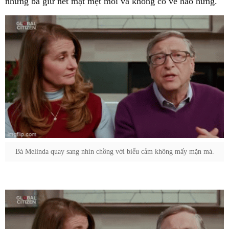
nhưng bà giữ nét mặt mệt mỏi và không có vẻ hào hứng.
Bà Melinda quay sang nhìn chồng với biểu cảm không mấy mặn mà.