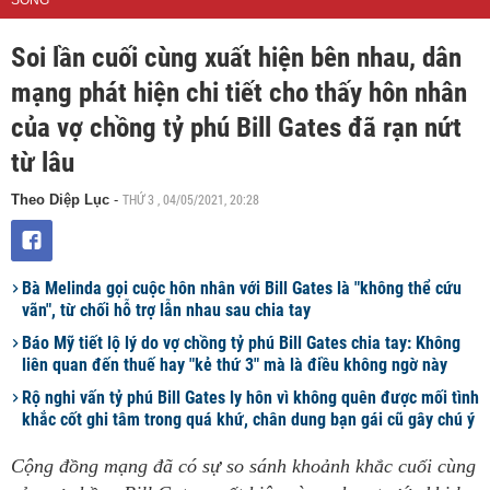
SỐNG
Soi lần cuối cùng xuất hiện bên nhau, dân
mạng phát hiện chi tiết cho thấy hôn nhân
của vợ chồng tỷ phú Bill Gates đã rạn nứt
từ lâu
THỨ 3 , 04/05/2021, 20:28
Theo Diệp Lục
-
Bà Melinda gọi cuộc hôn nhân với Bill Gates là "không thể cứu
vãn", từ chối hỗ trợ lẫn nhau sau chia tay
Báo Mỹ tiết lộ lý do vợ chồng tỷ phú Bill Gates chia tay: Không
liên quan đến thuế hay "kẻ thứ 3" mà là điều không ngờ này
Rộ nghi vấn tỷ phú Bill Gates ly hôn vì không quên được mối tình
khắc cốt ghi tâm trong quá khứ, chân dung bạn gái cũ gây chú ý
Cộng đồng mạng đã có sự so sánh khoảnh khắc cuối cùng