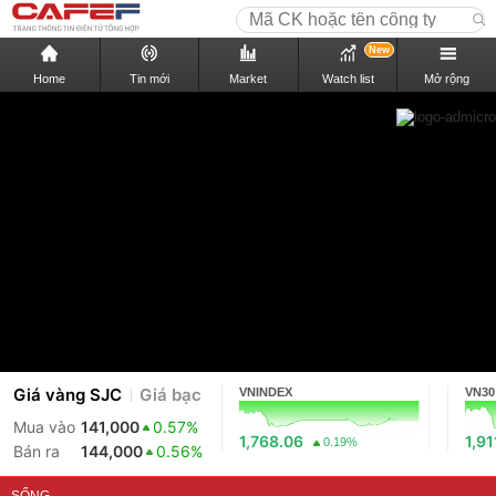
New
Home
Tin mới
Market
Watch list
Mở rộng
Giá vàng SJC
Giá bạc
VNINDEX
VN30
Mua vào
141,000
0.57%
1,768.06
1,91
0.19%
Bán ra
144,000
0.56%