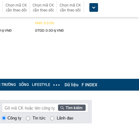
Chọn mã CK
Chọn mã CK
Chọn mã CK
cần theo dõi
cần theo dõi
cần theo dõi
Dữ liệu
F INDEX
Ị TRƯỜNG
SỐNG
LIFESTYLE
Công ty
Tin tức
Lãnh đạo