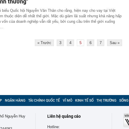
ình thường"
i biểu Quốc hội Nguyễn Văn Thân cho rằng, hiện nay cho vay tại Việt
m thuộc diện dễ nhất thế giới. Mặc dù giảm lãi suất nhưng khả năng hấp
ụ vốn của doanh nghiệp vẫn rất yếu, bởi cung cầu trên thế giới xuống
t…
« Trước
3
4
5
6
7
Sau »
P
NGÂN HÀNG
TÀI CHÍNH QUỐC TẾ
VĨ MÔ
KINH TẾ SỐ
THỊ TRƯỜNG
SỐNG
 phố Nguyễn Huy
Liên hệ quảng cáo
Hotline:
9744082