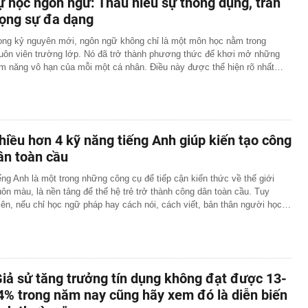
ự học ngôn ngữ: Thấu hiểu sự thông dụng, trân
rọng sự đa dạng
ong kỷ nguyên mới, ngôn ngữ không chỉ là một môn học nằm trong
uôn viên trường lớp. Nó đã trở thành phương thức để khơi mở những
ềm năng vô hạn của mỗi một cá nhân. Điều này được thể hiện rõ nhất…
hiều hơn 4 kỹ năng tiếng Anh giúp kiến tạo công
ân toàn cầu
ếng Anh là một trong những công cụ để tiếp cận kiến thức về thế giới
ôn màu, là nền tảng để thế hệ trẻ trở thành công dân toàn cầu. Tuy
iên, nếu chỉ học ngữ pháp hay cách nói, cách viết, bản thân người học…
Giả sử tăng trưởng tín dụng không đạt được 13-
4% trong năm nay cũng hãy xem đó là diễn biến