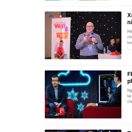
X
n
Hi
ch
tr
…
F
p
Ng
lạ
ch