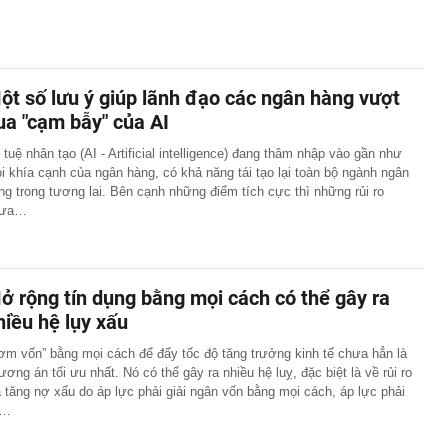
ột số lưu ý giúp lãnh đạo các ngân hàng vượt
ua "cạm bẫy" của AI
í tuệ nhân tạo (AI - Artificial intelligence) đang thâm nhập vào gần như
i khía cạnh của ngân hàng, có khả năng tái tạo lại toàn bộ ngành ngân
ng trong tương lai. Bên cạnh những điểm tích cực thì những rủi ro
hưa…
ở rộng tín dụng bằng mọi cách có thể gây ra
hiều hệ lụy xấu
ơm vốn” bằng mọi cách để đẩy tốc độ tăng trưởng kinh tế chưa hẳn là
ương án tối ưu nhất. Nó có thể gây ra nhiều hệ luỵ, đặc biệt là về rủi ro
a tăng nợ xấu do áp lực phải giải ngân vốn bằng mọi cách, áp lực phải
ạ…