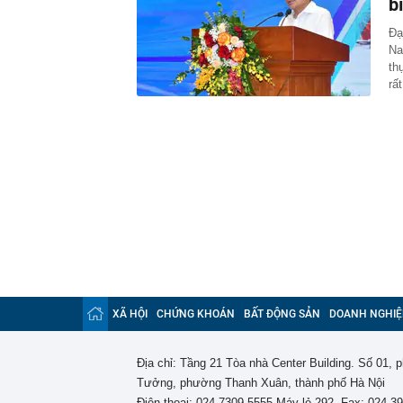
b
Đạ
Na
th
rấ
XÃ HỘI
CHỨNG KHOÁN
BẤT ĐỘNG SẢN
DOANH NGHIỆ
Địa chỉ: Tầng 21 Tòa nhà Center Building. Số 01,
Tưởng, phường Thanh Xuân, thành phố Hà Nội
Điện thoại: 024 7309 5555 Máy lẻ 292. Fax: 024-3