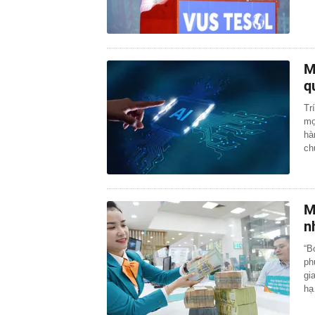
M
q
Tr
mọ
hà
c
M
n
“B
ph
gi
h