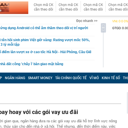
Chọn mã CK
Chọn mã CK
Chọn mã CK
Chọn mã CK
cần theo dõi
cần theo dõi
cần theo dõi
cần theo dõi
Đọc nhanh >>
ứng dụng Android có thể âm thầm theo dõi vị trí người
i tên hồi sinh phim Việt giờ vàng: Rating vượt mốc 50%,
 3 tỷ mỗi tập
í điểm làn vượt xe ở cao tốc Hà Nội - Hải Phòng, Cầu Giẽ
hà đất công 'chây ì' bàn giao mặt bằng
vé số trúng hơn 30 tỷ đồng vào thùng rác, người đàn
ông ty vệ sinh phải mất 2 ngày tìm lại
P
NGÂN HÀNG
SMART MONEY
TÀI CHÍNH QUỐC TẾ
VĨ MÔ
KINH TẾ SỐ
TH
u hồi được hơn 15 tỉ đồng tiền cọc đấu giá đất tại Gia
nhất tại Mi Hồng, Bảo Tín Mạnh Hải, DOJI, SJC, PNJ,…
rang trại lợn ở Trung Quốc rơi vào cảnh tán gia bại sản,
triệu USD vì án oan
oay hoay với các gói vay ưu đãi
 miền Tây là tiểu thư nhưng gia đình phá sản, được
m 4 tuổi mang 20 cây vàng hỏi cưới
ời gian qua, ngân hàng đưa ra các gói vay ưu đãi hỗ trợ lĩnh vực nông
m, thủy sản cho đến nhà ở xã hội. Thế nhưng, đến thời điểm này, việc
rên thẻ ngân hàng nghĩa là gì?