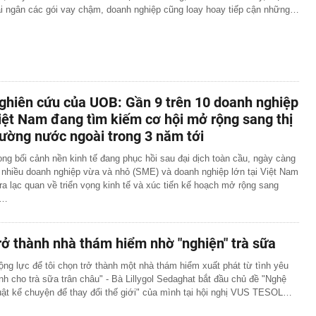
ải ngân các gói vay chậm, doanh nghiệp cũng loay hoay tiếp cận những…
nhận được 97 triệu đồng tiền chuyển khoản nhầm liền
i, 30 ngày sau được công an thông báo: “Chị đang nợ tiền
h đi xe máy chạy show, rất đắt show
ưởng ban quản lý chung cư ở TP.HCM lừa bán căn hộ tái
ghiên cứu của UOB: Gần 9 trên 10 doanh nghiệp
ỉ cách tự lấy bánh ở siêu thị, order mì cay… hút cả triệu
iệt Nam đang tìm kiếm cơ hội mở rộng sang thị
những chuyện tưởng ai cũng biết lại có sức hút?
rường nước ngoài trong 3 năm tới
a hay Mỹ, "quán quân" sử dụng điện từ năng lượng hạt
gia nào?
ong bối cảnh nền kinh tế đang phục hồi sau đại dịch toàn cầu, ngày càng
 hành dã man con riêng của nhân tình: Dương Đại Long
 nhiều doanh nghiệp vừa và nhỏ (SME) và doanh nghiệp lớn tại Việt Nam
 ra lạc quan về triển vọng kinh tế và xúc tiến kế hoạch mở rộng sang
a giới makeup lao đao đổ nợ, mất quyền kiểm soát
i…
hiệu của mình
 làm cửa chính và cửa sau thông thẳng với nhau?
rở thành nhà thám hiểm nhờ "nghiện" trà sữa
ông y trôi nổi về dán nhãn 'lương y' để tiêu thụ
ế NSƯT Thành Lộc làm giám đốc: "Tôi nói thẳng"
ộng lực để tôi chọn trở thành một nhà thám hiểm xuất phát từ tình yêu
nh cho trà sữa trân châu" - Bà Lillygol Sedaghat bắt đầu chủ đề "Nghệ
uật kể chuyện để thay đổi thế giới" của mình tại hội nghị VUS TESOL…