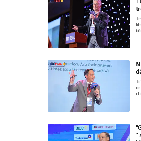
T
t
Tr
kh
ti
N
d
Ti
mu
nh
"
1