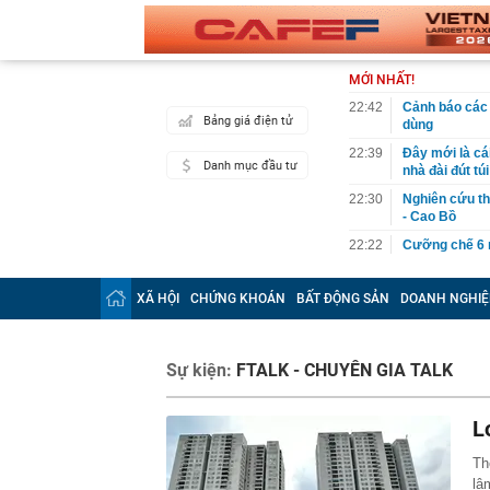
MỚI NHẤT!
22:42
Cảnh báo các 
Bảng giá điện tử
dùng
22:39
Đây mới là cá
Danh mục đầu tư
nhà đài đút túi
22:30
Nghiên cứu th
- Cao Bồ
22:22
Cưỡng chế 6 n
22:21
Vứt nhầm tấm 
ông khiến cả c
XÃ HỘI
CHỨNG KHOÁN
BẤT ĐỘNG SẢN
DOANH NGHIỆ
22:17
Vì sao chưa th
Lai?
22:16
Giá vàng mới 
Sự kiện:
FTALK - CHUYÊN GIA TALK
22:15
Vợ chồng chủ t
mất trắng 15 
L
22:15
Mỹ nhân người
chàng trai ké
Th
lâ
22:10
Chữ “NAPAS” t