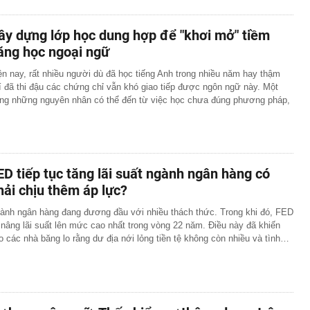
ây dựng lớp học dung hợp để "khơi mở" tiềm
ăng học ngoại ngữ
ện nay, rất nhiều người dù đã học tiếng Anh trong nhiều năm hay thậm
í đã thi đậu các chứng chỉ vẫn khó giao tiếp được ngôn ngữ này. Một
ong những nguyên nhân có thể đến từ việc học chưa đúng phương pháp,
ED tiếp tục tăng lãi suất ngành ngân hàng có
hải chịu thêm áp lực?
ành ngân hàng đang đương đầu với nhiều thách thức. Trong khi đó, FED
i nâng lãi suất lên mức cao nhất trong vòng 22 năm. Điều này đã khiến
o các nhà băng lo rằng dư địa nới lỏng tiền tệ không còn nhiều và tình…