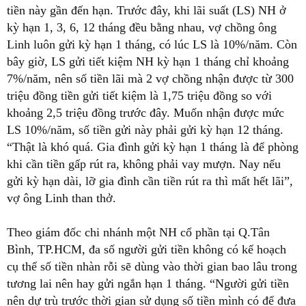
tiền này gần đến hạn. Trước đây, khi lãi suất (LS) NH ở
kỳ hạn 1, 3, 6, 12 tháng đều bằng nhau, vợ chồng ông
Linh luôn gửi kỳ hạn 1 tháng, có lúc LS là 10%/năm. Còn
bây giờ, LS gửi tiết kiệm NH kỳ hạn 1 tháng chỉ khoảng
7%/năm, nên số tiền lãi mà 2 vợ chồng nhận được từ 300
triệu đồng tiền gửi tiết kiệm là 1,75 triệu đồng so với
khoảng 2,5 triệu đồng trước đây. Muốn nhận được mức
LS 10%/năm, số tiền gửi này phải gửi kỳ hạn 12 tháng.
“Thật là khó quá. Gia đình gửi kỳ hạn 1 tháng là để phòng
khi cần tiền gấp rút ra, không phải vay mượn. Nay nếu
gửi kỳ hạn dài, lỡ gia đình cần tiền rút ra thì mất hết lãi”,
vợ ông Linh than thở.
Theo giám đốc chi nhánh một NH cổ phần tại Q.Tân
Bình, TP.HCM, đa số người gửi tiền không có kế hoạch
cụ thể số tiền nhàn rỗi sẽ dùng vào thời gian bao lâu trong
tương lai nên hay gửi ngắn hạn 1 tháng. “Người gửi tiền
nên dự trù trước thời gian sử dụng số tiền mình có để đưa