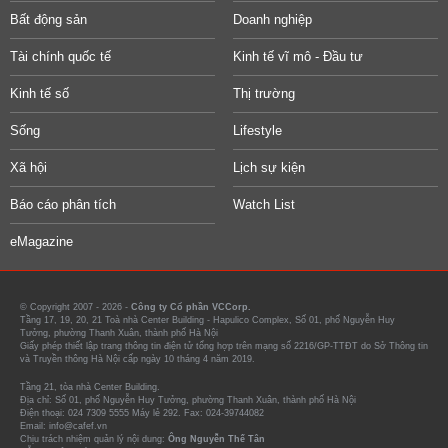
Bất động sản
Doanh nghiệp
Tài chính quốc tế
Kinh tế vĩ mô - Đầu tư
Kinh tế số
Thị trường
Sống
Lifestyle
Xã hội
Lịch sự kiện
Báo cáo phân tích
Watch List
eMagazine
© Copyright 2007 - 2026 -
Công ty Cổ phần VCCorp.
Tầng 17, 19, 20, 21 Toà nhà Center Building - Hapulico Complex, Số 01, phố Nguyễn Huy
Tưởng, phường Thanh Xuân, thành phố Hà Nội
Giấy phép thiết lập trang thông tin điện tử tổng hợp trên mạng số 2216/GP-TTĐT do Sở Thông tin
và Truyền thông Hà Nội cấp ngày 10 tháng 4 năm 2019.
Tầng 21, tòa nhà Center Building.
Địa chỉ: Số 01, phố Nguyễn Huy Tưởng, phường Thanh Xuân, thành phố Hà Nội
Điện thoại: 024 7309 5555 Máy lẻ 292. Fax: 024-39744082
Email: info@cafef.vn
Chịu trách nhiệm quản lý nội dung:
Ông Nguyễn Thế Tân