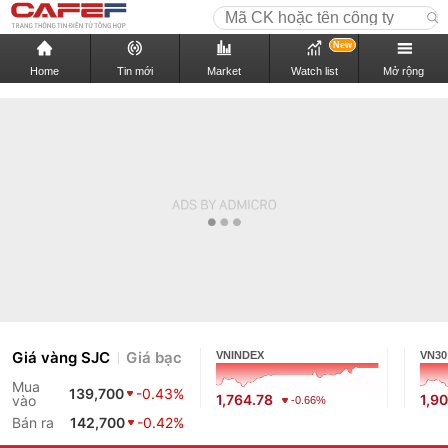
New
Home
Tin mới
Market
Watch list
Mở rộng
Giá vàng SJC
Giá bạc
VNINDEX
VN30
Mua
139,700
-0.43%
1,764.78
1,9
vào
-0.66%
Bán ra
142,700
-0.42%