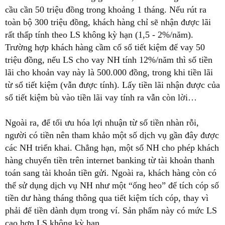
cầu cần 50 triệu đồng trong khoảng 1 tháng. Nếu rút ra
toàn bộ 300 triệu đồng, khách hàng chỉ sẽ nhận được lãi
rất thấp tính theo LS không kỳ hạn (1,5 - 2%/năm).
Trường hợp khách hàng cầm cố sổ tiết kiệm để vay 50
triệu đồng, nếu LS cho vay NH tính 12%/năm thì số tiền
lãi cho khoản vay này là 500.000 đồng, trong khi tiền lãi
từ sổ tiết kiệm (vẫn được tính). Lấy tiền lãi nhận được của
sổ tiết kiệm bù vào tiền lãi vay tính ra vẫn còn lời…
Ngoài ra, để tối ưu hóa lợi nhuận từ số tiền nhàn rỗi,
người có tiền nên tham khảo một số dịch vụ gần đây được
các NH triển khai. Chẳng hạn, một số NH cho phép khách
hàng chuyển tiền trên internet banking từ tài khoản thanh
toán sang tài khoản tiền gửi. Ngoài ra, khách hàng còn có
thể sử dụng dịch vụ NH như một “ống heo” để tích cóp số
tiền dư hàng tháng thông qua tiết kiệm tích cóp, thay vì
phải để tiền dành dụm trong ví. Sản phẩm này có mức LS
cao hơn LS không kỳ hạn..