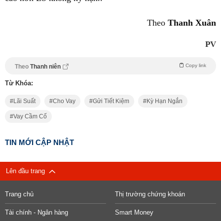
Theo
Thanh Xuân
PV
Copy link
Theo
Thanh niên
Từ Khóa:
Lãi Suất
Cho Vay
Gửi Tiết Kiệm
Kỳ Hạn Ngắn
Vay Cầm Cố
TIN MỚI CẬP NHẬT
Lên đầu trang
Trang chủ
Thị trường chứng khoán
Tài chính - Ngân hàng
Smart Money