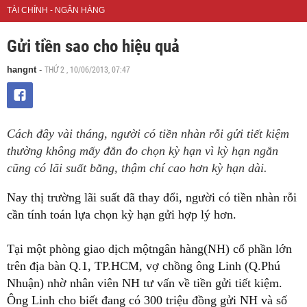
TÀI CHÍNH - NGÂN HÀNG
Gửi tiền sao cho hiệu quả
THỨ 2 , 10/06/2013, 07:47
hangnt
-
Cách đây vài tháng, người có tiền nhàn rỗi gửi tiết kiệm
thường không mấy đắn đo chọn kỳ hạn vì kỳ hạn ngắn
cũng có lãi suất bằng, thậm chí cao hơn kỳ hạn dài.
Nay thị trường lãi suất đã thay đổi, người có tiền nhàn rỗi
cần tính toán lựa chọn kỳ hạn gửi hợp lý hơn.
Tại một phòng giao dịch mộtngân hàng(NH) cổ phần lớn
trên địa bàn Q.1, TP.HCM, vợ chồng ông Linh (Q.Phú
Nhuận) nhờ nhân viên NH tư vấn về tiền gửi tiết kiệm.
Ông Linh cho biết đang có 300 triệu đồng gửi NH và số