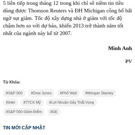
5 liên tiếp trong tháng 12 trong khi chỉ số niềm tin tiêu
dùng được Thomson Reuters và ĐH Michigan công bố bất
ngờ sụt giảm. Tốc độ xây dựng nhà ở giảm với tốc độ
chậm hơn so với dự báo, khiến 2013 trở thành năm tốt
nhất của ngành này kể từ 2007.
Minh Anh
PV
Từ Khóa:
S&P 500
Dow Jones
Phố Wall
Morgan Stanley
Intel
TTCK Mỹ
Lợi Nhuận Gây Thất Vọng
S&P 500 Giảm Điểm
GE
TIN MỚI CẬP NHẬT