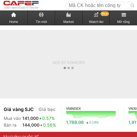
New
Home
Tin mới
Market
Watch list
Mở rộng
Giá vàng SJC
Giá bạc
VNINDEX
VN30
Mua vào
141,000
0.57%
1,768.06
1,91
0.19%
Bán ra
144,000
0.56%