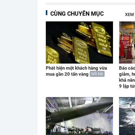
CÙNG CHUYÊN MỤC
XEM
Phát hiện một khách hàng vừa
Báo cáo
mua gần 20 tấn vàng
giảm, h
Nổi bật
khả năn
9 lập t