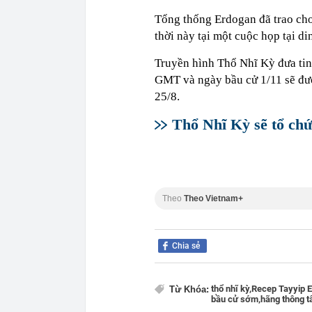
Tổng thống Erdogan đã trao ch
thời này tại một cuộc họp tại di
Truyền hình Thổ Nhĩ Kỳ đưa tin
GMT và ngày bầu cử 1/11 sẽ đư
25/8.
Thổ Nhĩ Kỳ sẽ tổ chứ
Theo
Theo Vietnam+
Chia sẻ
thổ nhĩ kỳ,
Recep Tayyip E
Từ Khóa:
bầu cử sớm,
hãng thông t