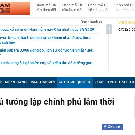
Chọn mã CK
Chọn mã CK
Chọn mã CK
Chọn mã CK
cần theo dõi
cần theo dõi
cần theo dõi
cần theo dõi
Đọc nhanh >>
t quả xổ số miền Nam hôm nay Chủ nhật ngày 9/8/2026
uyển khoản thành công nhưng không nhận được tiền:
 cảnh báo
iệp sắp trả 3.000 đồng/cp, lịch sử cổ tức tiền mặt “đều
”
 nhớ uống 5 loại nước này vào đầu thu để dưỡng gan,
c biệt của Ban Chấp hành Trung ương Đảng Cộng sản
P
NGÂN HÀNG
SMART MONEY
TÀI CHÍNH QUỐC TẾ
VĨ MÔ
KINH TẾ SỐ
TH
 đẹp nhất lịch sử hàng không” giờ ra sao?
bất ngờ, tôi vét tủ lạnh làm mâm cơm 5 món: Món rẻ
ủ tướng lập chính phủ lâm thời
 khen nhiều nhất
 "hot"
 hợp được đóng bù BHXH để đủ điều kiện hưởng lương
Chia sẻ
 phê trà xanh" đang phủ sóng mạng xã hội Nhật: Vì sao
in rằng nó giúp kiểm soát cân nặng?