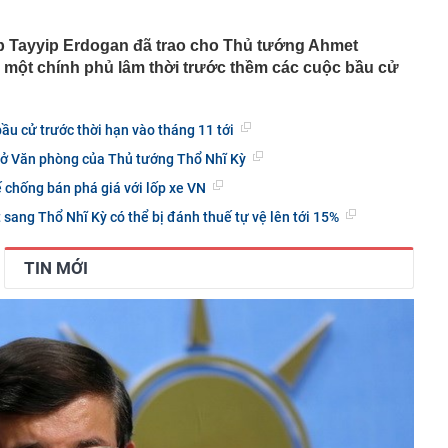
ộ Công an thông tin 7 cá nhân giao dịch vàng khoảng
 Tayyip Erdogan đã trao cho Thủ tướng Ahmet
 một chính phủ lâm thời trước thềm các cuộc bầu cử
 trả cổ tức bằng cổ phiếu tỷ lệ 7%
un nước uống cần bỏ ngay
phú Phạm Nhật Vượng tham gia vào nền "kinh tế bạc" tỷ
ầu cử trước thời hạn vào tháng 11 tới
 Nam
sở Văn phòng của Thủ tướng Thổ Nhĩ Kỳ
iều chỉnh dự án đường sắt Lào Cai - Hà Nội - Hải Phòng?
ế chống bán phá giá với lốp xe VN
 đám kể chuyện quá khứ với Bằng Kiều
 sang Thổ Nhĩ Kỳ có thể bị đánh thuế tự vệ lên tới 15%
ãi suất vào tháng 9
học thuộc BIG4 kinh tế miền Bắc có điểm chuẩn gần
 30 điểm
TIN MỚI
 hàng HDBank mới nhất tháng 8/2026: Gửi kỳ hạn nào có
hất?
ư phía Bắc công bố điểm chuẩn từ 15 điểm, tung quỹ học
ng chào mừng tân sinh viên