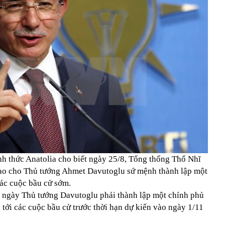
nh thức Anatolia cho biết ngày 25/8, Tổng thống Thổ Nhĩ
ao cho Thủ tướng Ahmet Davutoglu sứ mệnh thành lập một
các cuộc bầu cử sớm.
5 ngày Thủ tướng Davutoglu phải thành lập một chính phủ
 tới các cuộc bầu cử trước thời hạn dự kiến vào ngày 1/11