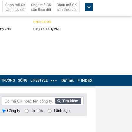
Chọn mã CK
Chọn mã CK
Chọn mã CK
cần theo dõi
cần theo dõi
cần theo dõi
Dữ liệu
F INDEX
Ị TRƯỜNG
SỐNG
LIFESTYLE
Công ty
Tin tức
Lãnh đạo