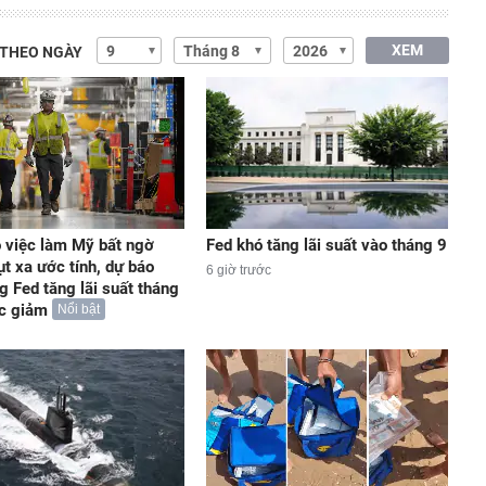
XEM
 THEO NGÀY
 việc làm Mỹ bất ngờ
Fed khó tăng lãi suất vào tháng 9
ụt xa ước tính, dự báo
6 giờ trước
g Fed tăng lãi suất tháng
ức giảm
Nổi bật