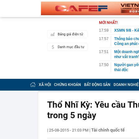
MỚI NHẤT!
17:59
XSMN 9/8 - Kế
Bảng giá điện tử
17:57
Thông báo ch
Công an phát
Danh mục đầu tư
17:51
Một doanh ngh
như vắt tranh
17:50
Người gan yếu
thải độc
17:39
Thông cáo đặ
Việt Nam
XÃ HỘI
CHỨNG KHOÁN
BẤT ĐỘNG SẢN
DOANH NGHIỆ
17:37
“Nữ cơ trưởng
17:32
Nhà có khách 
Thổ Nhĩ Kỳ: Yêu cầu Th
nhất lại được
trong 5 ngày
17:30
Ngành AI đang
17:30
Những trường
hưu
Tài chính quốc tế
|
25-08-2015 - 21:03 PM
|
17:24
Thức uống "cà
nhiều người t