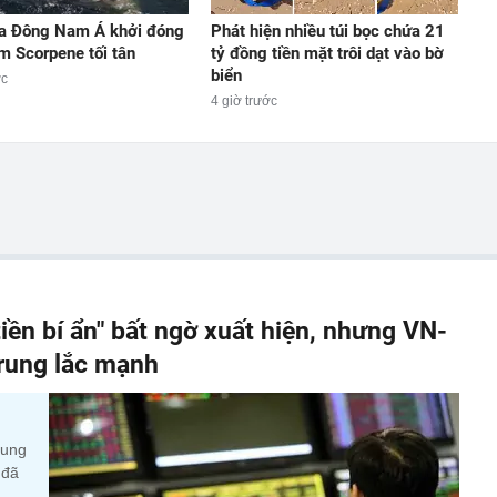
a Đông Nam Á khởi đóng
Phát hiện nhiều túi bọc chứa 21
m Scorpene tối tân
tỷ đồng tiền mặt trôi dạt vào bờ
biển
ớc
4 giờ trước
iền bí ẩn" bất ngờ xuất hiện, nhưng VN-
 rung lắc mạnh
cung
 đã