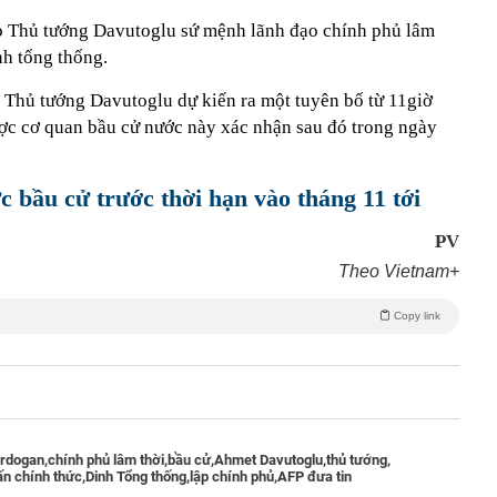
o Thủ tướng Davutoglu sứ mệnh lãnh đạo chính phủ lâm
nh tổng thống.
 Thủ tướng Davutoglu dự kiến ra một tuyên bố từ 11giờ
ợc cơ quan bầu cử nước này xác nhận sau đó trong ngày
c bầu cử trước thời hạn vào tháng 11 tới
PV
Theo Vietnam+
Copy link
rdogan,
chính phủ lâm thời,
bầu cử,
Ahmet Davutoglu,
thủ tướng,
ấn chính thức,
Dinh Tổng thống,
lập chính phủ,
AFP đưa tin