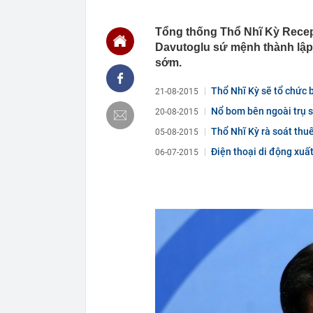
17:15
TTCP chuyển B
2.084 tỷ đồng
Tổng thống Thổ Nhĩ Kỳ Recep
Davutoglu sứ mệnh thành lập
17:15
Transimex sắp
sớm.
17:11
3 thói quen đ
17:10
Ái nữ nhà tỷ 
Thổ Nhĩ Kỳ sẽ tổ chức b
21-08-2015
USD của Việt
Nổ bom bên ngoài trụ 
20-08-2015
17:07
Vì sao phải đ
Thổ Nhĩ Kỳ rà soát thu
05-08-2015
17:04
Nữ ca sĩ đình
Điện thoại di động xuất
17:00
Fed khó tăng l
06-07-2015
16:52
1 trường đại 
chạm ngưỡng
16:46
Lãi suất ngân
lãi suất cao n
16:44
1 trường ĐH t
bổng 55 tỷ đồ