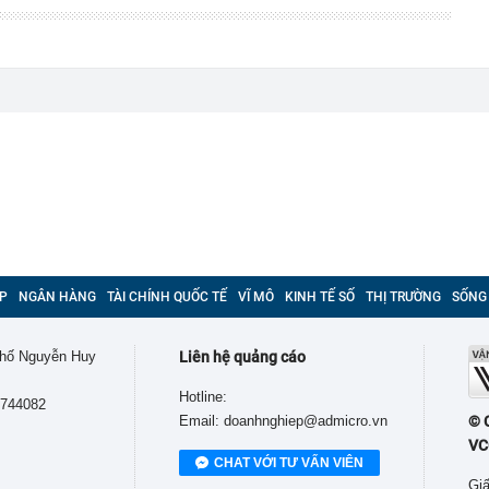
P
NGÂN HÀNG
TÀI CHÍNH QUỐC TẾ
VĨ MÔ
KINH TẾ SỐ
THỊ TRƯỜNG
SỐNG
 phố Nguyễn Huy
Liên hệ quảng cáo
Hotline:
9744082
Email: doanhnghiep@admicro.vn
© 
VC
CHAT VỚI TƯ VẤN VIÊN
Giấ