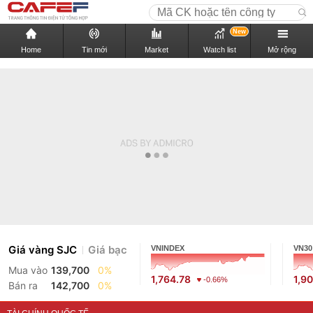
New
Home
Tin mới
Market
Watch list
Mở rộng
Giá vàng SJC
Giá bạc
VNINDEX
VN30
Mua vào
139,700
0%
1,764.78
1,9
-0.66%
Bán ra
142,700
0%