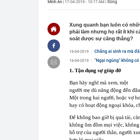
Sống
Minh An
|
17-04-2019 - 10:17 AM
|
14:13
Khách Trung 
theo mùa, ăn 
14:08
Những người đ
có cái nào th
Xung quanh bạn luôn có nhữn
14:02
Thương hiệu t
phải làm nhưng họ rất ít khi 
thừa nhận "kh
soát được sự căng thẳng?
14:00
Đại Quang Mi
Chẳng ai sinh ra mà đã
16-04-2019
14:00
TPHCM: Ô tô 
thì...
công metro số
“Ngại ngùng” không có 
16-04-2019
14:00
Chuyện lần đầ
1. Tận dụng sự giúp đỡ
13:50
Tiếp viên hàn
Thuê nhà ở TP
Bạn hãy nghĩ mà xem, một
13:49
Đại diện xã ở
người mẹ dù năng động đến đâu
Hồng, chỉ có 
Một trong hai người, hoặc vợ h
13:46
Công an cảnh 
hay có hoạt động ngoại khóa, ch
13:43
Một thành vi
Để không bao giờ bị quá tải, că
13:42
"Một thành ph
biểu tượng, m
không ôm đồm mọi việc, không 
quay trở lại"
hỗ trợ của người thân, người x
hợp lý mọi việc.