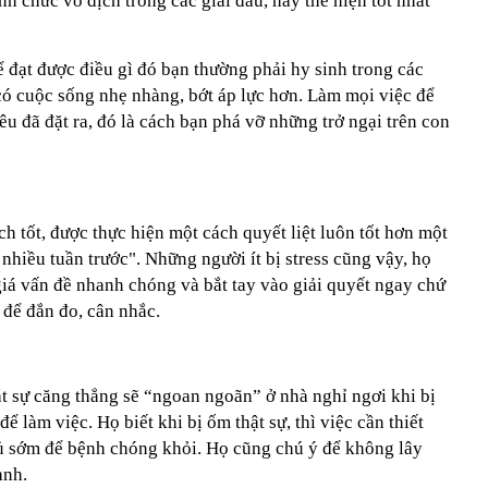
nh chức vô địch trong các giải đấu, hay thể hiện tốt nhất
để đạt được điều gì đó bạn thường phải hy sinh trong các
có cuộc sống nhẹ nhàng, bớt áp lực hơn. Làm mọi việc để
êu đã đặt ra, đó là cách bạn phá vỡ những trở ngại trên con
 tốt, được thực hiện một cách quyết liệt luôn tốt hơn một
nhiều tuần trước". Những người ít bị stress cũng vậy, họ
giá vấn đề nhanh chóng và bắt tay vào giải quyết ngay chứ
 để đắn đo, cân nhắc.
t sự căng thẳng
sẽ “ngoan ngoãn” ở nhà nghỉ ngơi khi bị
ể làm việc. Họ biết khi bị ốm thật sự, thì việc cần thiết
gủ sớm để bệnh chóng khỏi. Họ cũng chú ý để không lây
anh.