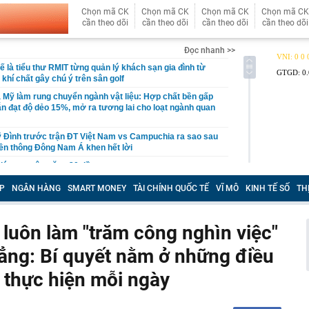
Chọn mã CK
Chọn mã CK
Chọn mã CK
Chọn mã CK
cần theo dõi
cần theo dõi
cần theo dõi
cần theo dõi
Đọc nhanh >>
ế là tiểu thư RMIT từng quản lý khách sạn gia đình từ
, khí chất gây chú ý trên sân golf
 Mỹ làm rung chuyển ngành vật liệu: Hợp chất bền gấp
vẫn đạt độ dẻo 15%, mở ra tương lai cho loạt ngành quan
 Đình trước trận ĐT Việt Nam vs Campuchia ra sao sau
ền thông Đông Nam Á khen hết lời
giá trung tâm tăng 30 đồng
có cao tốc 60km kết nối tới nước láng giềng: Liên danh
P
NGÂN HÀNG
SMART MONEY
TÀI CHÍNH QUỐC TẾ
VĨ MÔ
KINH TẾ SỐ
TH
 thầu hơn 5.000 tỷ đồng
u chính sách về viễn thông, giao dịch điện tử và chuyển
ệ
 luôn làm "trăm công nghìn việc"
có thêm 8000 con bò
hẳng: Bí quyết nằm ở những điều
t Vượng xây công viên câu cá rừng ngập mặn 660 ha
n ở Singapore
ể thực hiện mỗi ngày
bắt tạm giam Văn Thị Thúy 37 tuổi liên quan số tiền 400