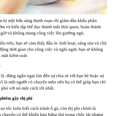
n bị một bữa sáng thịnh soạn rồi giảm dần khẩu phần
ớm và biến tập thể dục thành một thói quen, hoàn thành
 giờ và không mang công việc lên giường ngủ.
ều trên, bạn sẽ cảm thấy đầu óc linh hoạt, sáng sủa và chủ
động thời gian cho công việc và nghỉ ngơi, bạn sẽ không
, mất kiểm soát.
n
 lý, đừng ngần ngại tìm đến sự chia sẻ với bạn bè hoặc sự
Vì là một người có chuyên môn nên họ có thể giúp bạn chỉ
 phó với nó một cách tốt nhất.
phiếm gây thị phi
o tốc luôn biết cách tránh ổ gà, còn thị phi chính là
 chuyện có thể khiến bạn hứng thú trong chốc lát nhưng