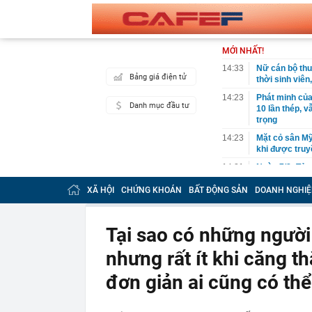
MỚI NHẤT!
14:33
Nữ cán bộ thu
Bảng giá điện tử
thời sinh viên
14:23
Phát minh của
Danh mục đầu tư
10 lần thép, 
trọng
14:23
Mặt cỏ sân Mỹ
khi được truy
14:21
Ngày 7/8: Tỷ 
14:21
Việt Nam sắp 
XÃ HỘI
CHỨNG KHOÁN
BẤT ĐỘNG SẢN
DOANH NGHIỆ
Sơn Hải trúng
14:20
Luật hóa nhiề
giao công ngh
Tại sao có những người
14:18
Vinamilk sắp 
nhưng rất ít khi căng t
14:15
Ông Phạm Nhậ
rộng gấp 3 lầ
đơn giản ai cũng có th
14:15
Thi hành lệnh 
triệu đồng