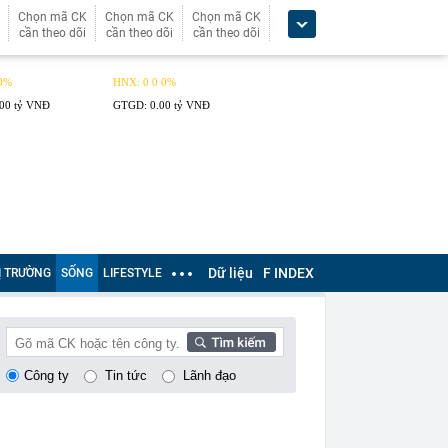
Chọn mã CK
Chọn mã CK
Chọn mã CK
cần theo dõi
cần theo dõi
cần theo dõi
Dữ liệu
F INDEX
Ị TRƯỜNG
SỐNG
LIFESTYLE
Công ty
Tin tức
Lãnh đạo