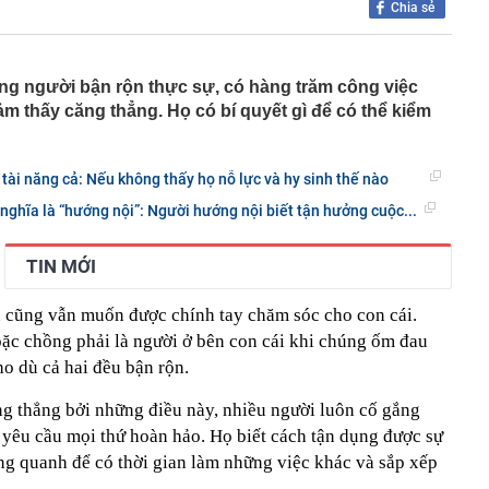
Chia sẻ
Quốc mê mẩn thức quà mùa thu này ở Hà Nội: Chỉ bán
một lần là nhớ mãi
oản thọ thường có 5 thói quen này vào buổi tối: Không
ì xin chúc mừng!
g người bận rộn thực sự, có hàng trăm công việc
hời trang Việt thông báo đóng cửa sau 5 năm vận hành,
cảm thấy căng thẳng. Họ có bí quyết gì để có thể kiểm
ông phải lúc nào cũng đẹp như trong ảnh"
nh bất ngờ bổ nhiệm 2 Phó Tổng Giám đốc mới
 tài năng cả: Nếu không thấy họ nỗ lực và hy sinh thế nào
lưu thông một chiều đường Cách mạng Tháng Tám để thi
 2
nghĩa là “hướng nội”: Người hướng nội biết tận hưởng cuộc...
u xảy ra ở series Chị Chị Em Em của NSX Will Vũ
g không hãng Vietnam Airlines mang quốc tịch Hàn Quốc:
TIN MỚI
.HCM sống 1 mình, mê nhất là đi xe ôm công nghệ
 Lai Châu: Không tiếp nhận tiền từ thiện của Huấn Hoa
 cũng vẫn muốn được chính tay chăm sóc cho con cái.
24 bồn nước
oặc chồng phải là người ở bên con cái khi chúng ốm đau
báo tới tất cả người dân khi làm hộ chiếu online
o dù cả hai đều bận rộn.
ên HĐQT VPBankS xin từ nhiệm
ng thẳng bởi những điều này, nhiều người luôn cố gắng
ố toàn cầu không chỉ được xây bằng những công trình
à còn bằng những trải nghiệm khiến du khách muốn
yêu cầu mọi thứ hoàn hảo. Họ biết cách
tận dụng được sự
ung quanh để có thời gian làm những việc khác và sắp xếp