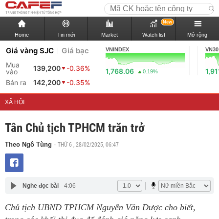
New
Home
Tin mới
Market
Watch list
Mở rộng
Giá vàng SJC
Giá bạc
VNINDEX
VN30
Mua
139,200
-0.36%
1,768.06
1,91
vào
0.19%
Bán ra
142,200
-0.35%
XÃ HỘI
Tân Chủ tịch TPHCM trăn trở
THỨ 6 , 28/02/2025, 06:47
Theo Ngô Tùng
-
Nghe đọc bài
4:06
Chủ tịch UBND TPHCM Nguyễn Văn Được cho biết,