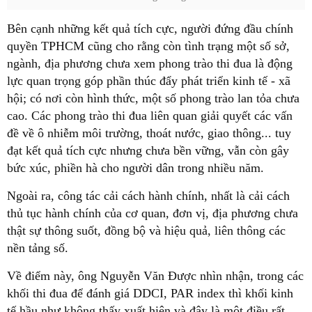
Bên cạnh những kết quả tích cực, người đứng đầu chính
quyền TPHCM cũng cho rằng còn tình trạng một số sở,
ngành, địa phương chưa xem phong trào thi đua là động
lực quan trọng góp phần thúc đẩy phát triển kinh tế - xã
hội; có nơi còn hình thức, một số phong trào lan tỏa chưa
cao. Các phong trào thi đua liên quan giải quyết các vấn
đề về ô nhiễm môi trường, thoát nước, giao thông... tuy
đạt kết quả tích cực nhưng chưa bền vững, vẫn còn gây
bức xúc, phiền hà cho người dân trong nhiều năm.
Ngoài ra, công tác cải cách hành chính, nhất là cải cách
thủ tục hành chính của cơ quan, đơn vị, địa phương chưa
thật sự thông suốt, đồng bộ và hiệu quả, liên thông các
nền tảng số.
Về điểm này, ông Nguyễn Văn Được nhìn nhận, trong các
khối thi đua để đánh giá DDCI, PAR index thì khối kinh
tế hầu như không thấy xuất hiện và đây là một điều rất