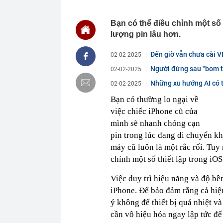
23:28
Trấn Thành cô
chắn là siêu 
Bạn có thể điều chỉnh một số c
lượng pin lâu hơn.
23:14
Bí mật được A
22:56
Vì sao ngày c
Đến giờ vẫn chưa cài VN
02-02-2025
Vài mét vuông
22:48
5 LOẠI rau que
Người đứng sau "bom tấ
02-02-2025
nên cẩn thận 
Những xu hướng AI có t
02-02-2025
22:28
CHÍNH THỨC: L
nghỉ hè
Bạn có thường lo ngại về
22:25
Vì sao đồ ăn 
việc chiếc iPhone cũ của
mình sẽ nhanh chóng cạn
22:07
Không cần tặn
huynh - giáo 
pin trong lúc đang di chuyển k
22:03
Ukraine tập k
máy cũ luôn là một rắc rối. Tuy
của Nga
chỉnh một số thiết lập trong iOS
22:02
Nam NSND, Giá
vợ thiếu tá ké
Việc duy trì hiệu năng và độ bề
21:51
Một ô tô biển
iPhone. Để bảo đảm rằng cả hiệ
định: Riêng t
ý không để thiết bị quá nhiệt v
cần vô hiệu hóa ngay lập tức để