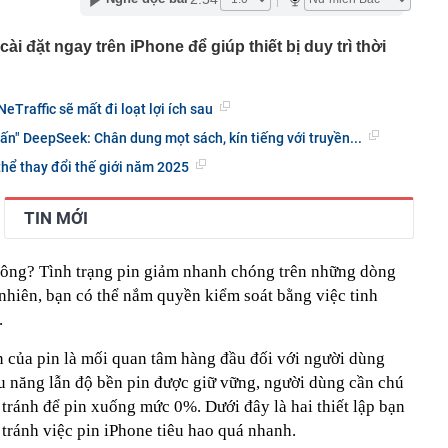
ng bố phim Tết 2027, nghe tên ai cũng quả quyết “chắc
phẩm”
ài đặt ngay trên iPhone để giúp thiết bị duy trì thời
pple giấu kín suốt 15 năm trên iPhone
àng nhiều gia đình không còn phơi quần áo ở ban công?
eTraffic sẽ mất đi loạt lợi ích sau
 ngoài trời đang được dùng theo 1 cách rất khác
n thuộc có khả năng tích tụ kim loại nặng, người Việt
n" DeepSeek: Chân dung mọt sách, kín tiếng với truyền...
nguồn gốc trước khi sử dụng
hể thay đổi thế giới năm 2025
ịch đi học trở lại của học sinh 34 tỉnh, thành phố sau kỳ
TIN MỚI
Việt hầu như món nào cũng có hành lá?
g quà, 5 câu nói này đủ sức khiến mối quan hệ phụ
viên gắn bó khăng khít, con trẻ được hưởng lợi!
hông? Tình trạng pin giảm nhanh chóng trên những dòng
ích Crimea, phá hủy hệ thống phòng không 15 triệu USD
 nhiên, bạn có thể nắm quyền kiểm soát bằng việc tinh
.
m đốc Nhà hát Chèo Quân đội mua ô tô tặng sinh nhật
m 12 tuổi
n của pin là mối quan tâm hàng đầu đối với người dùng
 29A "dính" gần 100 lần phạt nguội do chạy quá tốc độ quy
u năng lẫn độ bền pin được giữ vững, người dùng cần chú
háng 7/2026 vi phạm 21 lần
à tránh để pin xuống mức 0%. Dưới đây là hai thiết lập bạn
 tránh việc pin iPhone tiêu hao quá nhanh.