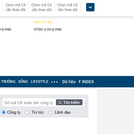
Chọn mã CK
Chọn mã CK
Chọn mã CK
cần theo dõi
cần theo dõi
cần theo dõi
Dữ liệu
F INDEX
Ị TRƯỜNG
SỐNG
LIFESTYLE
Công ty
Tin tức
Lãnh đạo