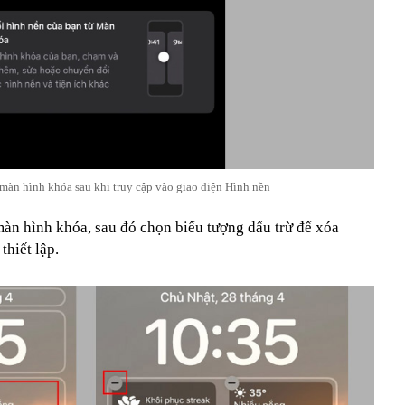
màn hình khóa sau khi truy cập vào giao diện Hình nền
àn hình khóa, sau đó chọn biểu tượng dấu trừ để xóa
hiết lập.