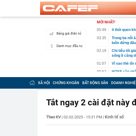
MỚI NHẤT!
05:49
4 thói quen k
Bảng giá điện tử
03:35
Trong ba nỗi 
luôn đứng đầ
Danh mục đầu tư
02:19
Chi tiêu tối 
sống ít càng d
01:07
Vì sao thẻ tín
00:52
HOSE cập nhật
DGC, DMX...
XÃ HỘI
CHỨNG KHOÁN
BẤT ĐỘNG SẢN
DOANH NGHIỆ
00:12
Tiền lớn bất n
phiếu Việt Na
00:05
Một doanh ngh
Tắt ngay 2 cài đặt này 
tỷ USD
00:04
Một yếu tố qu
Kinh tế số
Theo KV
|
02-02-2025 - 15:31 PM
|
23:40
Người đàn ông
sau bác sĩ hỏi
23:34
Nam ca sĩ rao
còn 400 tỷ