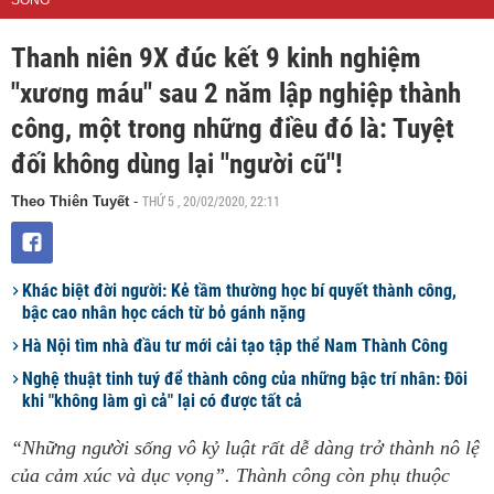
SỐNG
Thanh niên 9X đúc kết 9 kinh nghiệm
"xương máu" sau 2 năm lập nghiệp thành
công, một trong những điều đó là: Tuyệt
đối không dùng lại "người cũ"!
THỨ 5 , 20/02/2020, 22:11
Theo Thiên Tuyết
-
Khác biệt đời người: Kẻ tầm thường học bí quyết thành công,
bậc cao nhân học cách từ bỏ gánh nặng
Hà Nội tìm nhà đầu tư mới cải tạo tập thể Nam Thành Công
Nghệ thuật tinh tuý để thành công của những bậc trí nhân: Đôi
khi "không làm gì cả" lại có được tất cả
“Những người sống vô kỷ luật rất dễ dàng trở thành nô lệ
của cảm xúc và dục vọng”. Thành công còn phụ thuộc