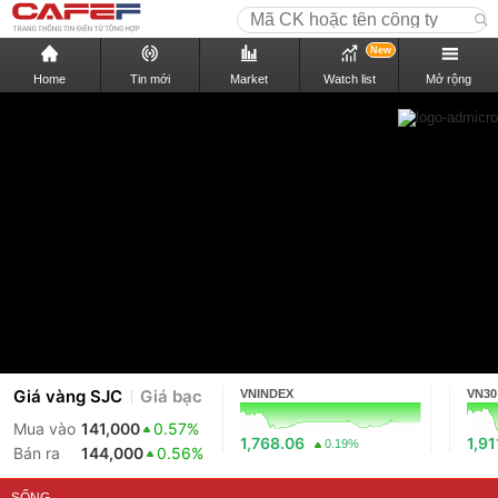
New
Home
Tin mới
Market
Watch list
Mở rộng
Giá vàng SJC
Giá bạc
VNINDEX
VN30
Mua vào
141,000
0.57%
1,768.06
1,91
0.19%
Bán ra
144,000
0.56%