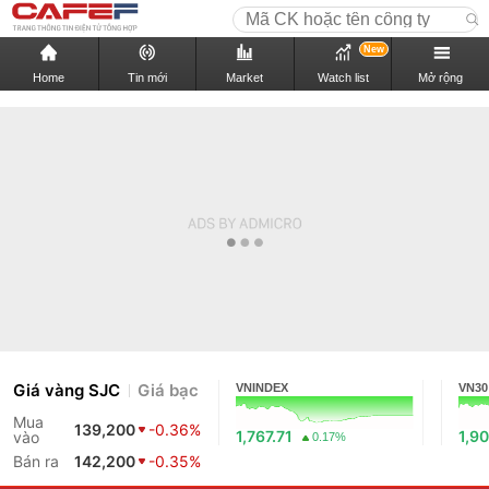
New
Home
Tin mới
Market
Watch list
Mở rộng
Giá vàng SJC
Giá bạc
VNINDEX
VN30
Mua
139,200
-0.36%
1,767.71
1,90
vào
0.17%
Bán ra
142,200
-0.35%