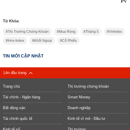
PV
Từ Khóa:
Thị Trường Chứng Khoán
Mua Ròng
Tháng 5
VnIndex
Hnx-Index
Khối Ngoại
Cổ Phiếu
TIN MỚI CẬP NHẬT
Lên đầu trang
Trang chủ
Thị trường chứng khoán
Tài chính - Ngân hàng
Smart Money
Bất động sản
Doanh nghiệp
Tài chính quốc tế
Kinh tế vĩ mô - Đầu tư
Kinh tế số
Thị trường