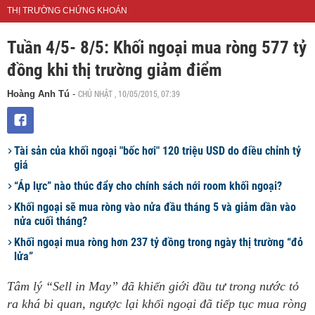
THỊ TRƯỜNG CHỨNG KHOÁN
Tuần 4/5- 8/5: Khối ngoại mua ròng 577 tỷ
đồng khi thị trường giảm điểm
CHỦ NHẬT , 10/05/2015, 07:39
Hoàng Anh Tú
-
Tài sản của khối ngoại "bốc hơi" 120 triệu USD do điều chỉnh tỷ
giá
“Áp lực” nào thúc đẩy cho chính sách nới room khối ngoại?
Khối ngoại sẽ mua ròng vào nửa đầu tháng 5 và giảm dần vào
nửa cuối tháng?
Khối ngoại mua ròng hơn 237 tỷ đồng trong ngày thị trường “đỏ
lửa”
Tâm lý “Sell in May” đã khiến giới đầu tư trong nước tỏ
ra khá bi quan, ngược lại khối ngoại đã tiếp tục mua ròng