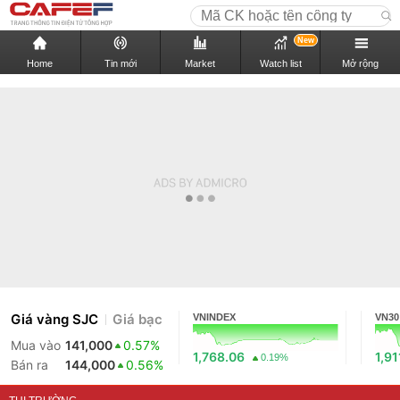
New
Home
Tin mới
Market
Watch list
Mở rộng
Giá vàng SJC
Giá bạc
VNINDEX
VN30
Mua vào
141,000
0.57%
1,768.06
1,91
0.19%
Bán ra
144,000
0.56%