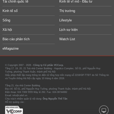
Tài chính quốc tế
Kinh tế vĩ mô - Đầu tư
Kinh tế số
Thị trường
Sống
Lifestyle
Xã hội
Lịch sự kiện
Báo cáo phân tích
Watch List
eMagazine
© Copyright 2007 - 2026 -
Công ty Cổ phần VCCorp.
Tầng 17, 19, 20, 21 Toà nhà Center Building - Hapulico Complex, Số 01, phố Nguyễn Huy
Tưởng, phường Thanh Xuân, thành phố Hà Nội
Giấy phép thiết lập trang thông tin điện tử tổng hợp trên mạng số 2216/GP-TTĐT do Sở Thông tin
và Truyền thông Hà Nội cấp ngày 10 tháng 4 năm 2019.
Tầng 21, tòa nhà Center Building.
Địa chỉ: Số 01, phố Nguyễn Huy Tưởng, phường Thanh Xuân, thành phố Hà Nội
Điện thoại: 024 7309 5555 Máy lẻ 292. Fax: 024-39744082
Email: info@cafef.vn
Chịu trách nhiệm quản lý nội dung:
Ông Nguyễn Thế Tân
Hỗ trợ quảng cáo :