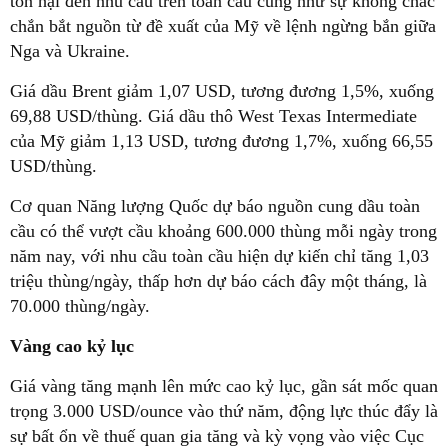
tổn hại đến nhu cầu trên toàn cầu cũng như sự không chắc
chắn bắt nguồn từ đề xuất của Mỹ về lệnh ngừng bắn giữa
Nga và Ukraine.
Giá dầu Brent giảm 1,07 USD, tương đương 1,5%, xuống
69,88 USD/thùng. Giá dầu thô West Texas Intermediate
của Mỹ giảm 1,13 USD, tương đương 1,7%, xuống 66,55
USD/thùng.
Cơ quan Năng lượng Quốc dự báo nguồn cung dầu toàn
cầu có thể vượt cầu khoảng 600.000 thùng mỗi ngày trong
năm nay, với nhu cầu toàn cầu hiện dự kiến chỉ tăng 1,03
triệu thùng/ngày, thấp hơn dự báo cách đây một tháng, là
70.000 thùng/ngày.
Vàng cao kỷ lục
Giá vàng tăng mạnh lên mức cao kỷ lục, gần sát mốc quan
trọng 3.000 USD/ounce vào thứ năm, động lực thúc đẩy là
sự bất ổn về thuế quan gia tăng và kỳ vọng vào việc Cục