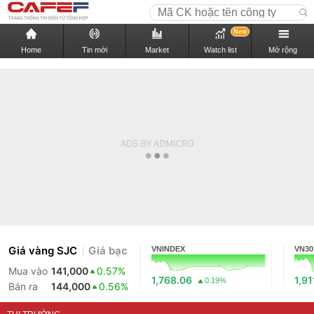
New
Home
Tin mới
Market
Watch list
Mở rộng
Giá vàng SJC
Giá bạc
VNINDEX
VN30
Mua vào
141,000
0.57%
1,768.06
1,91
0.19%
Bán ra
144,000
0.56%