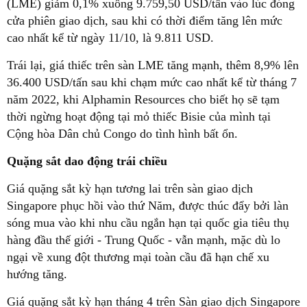
(LME) giảm 0,1% xuống 9.759,50 USD/tấn vào lúc đóng
cửa phiên giao dịch, sau khi có thời điểm tăng lên mức
cao nhất kể từ ngày 11/10, là 9.811 USD.
Trái lại, giá thiếc trên sàn LME tăng mạnh, thêm 8,9% lên
36.400 USD/tấn sau khi chạm mức cao nhất kể từ tháng 7
năm 2022, khi Alphamin Resources cho biết họ sẽ tạm
thời ngừng hoạt động tại mỏ thiếc Bisie của mình tại
Cộng hòa Dân chủ Congo do tình hình bất ổn.
Quặng sắt dao động trái chiều
Giá quặng sắt kỳ hạn tương lai trên sàn giao dịch
Singapore phục hồi vào thứ Năm, được thúc đẩy bởi làn
sóng mua vào khi nhu cầu ngắn hạn tại quốc gia tiêu thụ
hàng đầu thế giới - Trung Quốc - vẫn mạnh, mặc dù lo
ngại về xung đột thương mại toàn cầu đã hạn chế xu
hướng tăng.
Giá quặng sắt kỳ hạn tháng 4 trên Sàn giao dịch Singapore