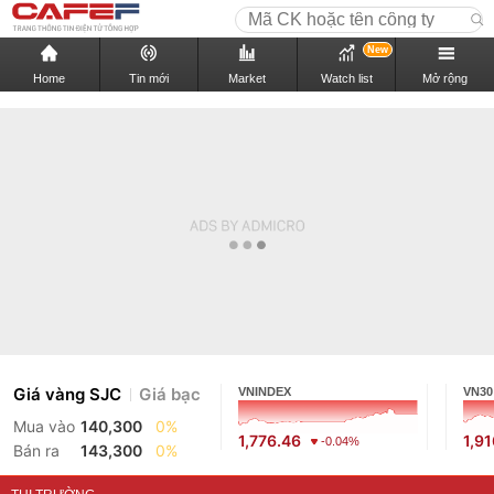
New
Home
Tin mới
Market
Watch list
Mở rộng
Giá vàng SJC
Giá bạc
VNINDEX
VN30
Mua vào
140,300
0%
1,776.46
1,9
-0.04%
Bán ra
143,300
0%