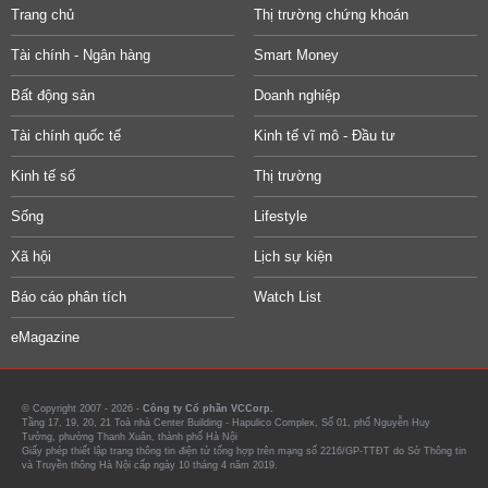
Trang chủ
Thị trường chứng khoán
Tài chính - Ngân hàng
Smart Money
Bất động sản
Doanh nghiệp
Tài chính quốc tế
Kinh tế vĩ mô - Đầu tư
Kinh tế số
Thị trường
Sống
Lifestyle
Xã hội
Lịch sự kiện
Báo cáo phân tích
Watch List
eMagazine
© Copyright 2007 - 2026 -
Công ty Cổ phần VCCorp.
Tầng 17, 19, 20, 21 Toà nhà Center Building - Hapulico Complex, Số 01, phố Nguyễn Huy
Tưởng, phường Thanh Xuân, thành phố Hà Nội
Giấy phép thiết lập trang thông tin điện tử tổng hợp trên mạng số 2216/GP-TTĐT do Sở Thông tin
và Truyền thông Hà Nội cấp ngày 10 tháng 4 năm 2019.