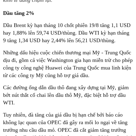
kinh tế đang chậm lại.
Dầu tăng 2%
Dầu Brent kỳ hạn tháng 10 chốt phiên 19/8 tăng 1,1 USD
hay 1,88% lên 59,74 USD/thùng. Dầu WTI kỳ hạn tháng
9 tăng 1,34 USD hay 2,44% lên 56,21 USD/thùng.
Những dấu hiệu cuộc chiến thương mại Mỹ - Trung Quốc
dịu đi, gồm cả việc Washington gia hạn miễn trừ cho phép
công ty công nghệ Huawei của Trung Quốc mua linh kiện
từ các công ty Mỹ cũng hỗ trợ giá dầu.
Các đường ống dẫn dầu thô đang xây dựng tại Mỹ, giảm
bớt nút thắt cổ chai lên dầu thô Mỹ, đặc biệt hỗ trợ dầu
WTI.
Tuy nhiên, đà tăng của giá dầu bị hạn chế bởi báo cáo
không lạc quan của OPEC đã gây ra mối lo ngại về tăng
trưởng nhu cầu dầu mỏ. OPEC đã cắt giảm tăng trưởng