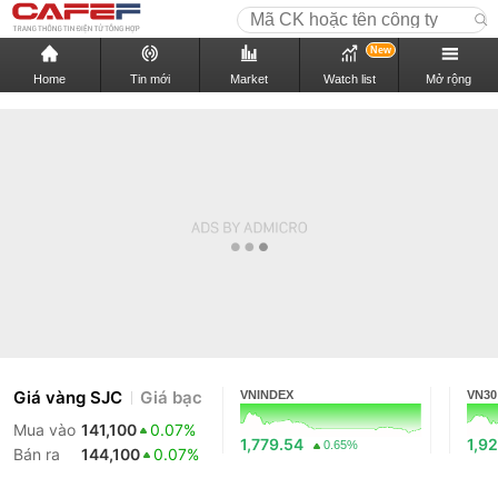
New
Home
Tin mới
Market
Watch list
Mở rộng
Giá vàng SJC
Giá bạc
VNINDEX
VN30
Mua vào
141,100
0.07%
1,779.54
1,92
0.65%
Bán ra
144,100
0.07%