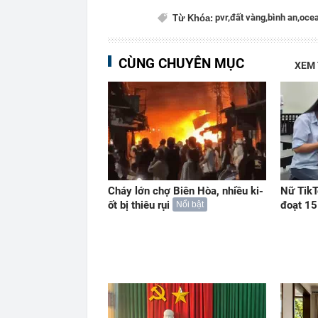
pvr,
đất vàng,
bình an,
ocea
Từ Khóa:
CÙNG CHUYÊN MỤC
XEM
Cháy lớn chợ Biên Hòa, nhiều ki-
Nữ TikT
ốt bị thiêu rụi
đoạt 15
Nổi bật