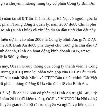
ng vụ chuyển nhượng, sang tay cổ phần Công ty Bình An
9) nằm tại số 9 Trần Thánh Tông, Hà Nội có nguồn gốc là
ợc phẩm Trung ương 2 quản lý, năm 2007 được Chỉnh phủ
Minh (Vĩnh Phúc) và xin lập dự án đầu tư ở khu đất này.
c hiện dự án vào năm 2009 là Công ty Bình An, giữa Dược
m 2010, Bình An được phê duyệt chủ trương là chủ đầu tư
nh doanh, Bình An hoạt động kinh doanh BĐS, sơ sợi,
ệ là 580 tỷ đồng.
 này, Ocean Group thông qua công ty thành viên là Công
i Dương (OCH) mua lại phần vốn góp của CTCP Đầu tư và
 sản xuất Nhật Minh và CTCP Đầu tư tài chính Đất Việt
 cổ phần, tương đương 94% vốn điều lệ của Bình An.
Nội là 27.332.500 cổ phần tại Bình An trị giá 146,3 tỷ.
H năm 2011 (đã kiểm toán), OCH và VNECO Hà Nội đã ký
huyển giao toàn bộ rủi ro, quyền và nghĩa vụ liên quan