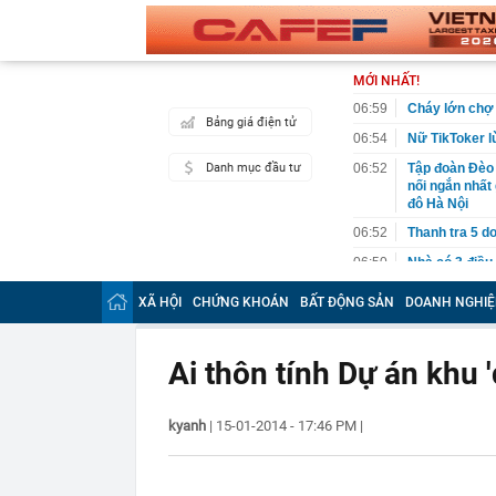
MỚI NHẤT!
06:59
Cháy lớn chợ B
Bảng giá điện tử
06:54
Nữ TikToker l
Danh mục đầu tư
06:52
Tập đoàn Đèo
nối ngắn nhất 
đô Hà Nội
06:52
Thanh tra 5 d
06:50
Nhà có 3 điều
06:46
Cháy lớn ở ch
XÃ HỘI
CHỨNG KHOÁN
BẤT ĐỘNG SẢN
DOANH NGHIỆ
06:43
Đề xuất đưa k
06:36
Khởi tố 7 cán
Ai thôn tính Dự án khu 
06:26
Quá nhanh: 10
Việt Nam, khá
thép "khủng"
kyanh
|
15-01-2014 - 17:46 PM
|
06:06
Tập đoàn FLC 
hội có giá từ 
06:06
Việt Nam có k