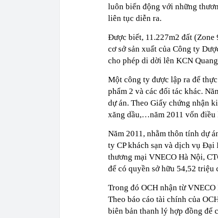
luôn biến động với những thươ
liên tục diễn ra.
Được biết, 11.227m2 đất (Zone 
cơ sở sản xuất của Công ty Dư
cho phép di dời lên KCN Quang 
Một công ty được lập ra để thự
phẩm 2 và các đối tác khác. Nă
dự án. Theo Giấy chứng nhận ki
xăng dầu,…năm 2011 vốn điều l
Năm 2011, nhằm thôn tính dự án
ty CP khách sạn và dịch vụ Đạ
thương mại VNECO Hà Nội, CTCP
để có quyền sở hữu 54,52 triệu
Trong đó OCH nhận từ VNECO Hà 
Theo báo cáo tài chính của OC
biên bản thanh lý hợp đồng để c