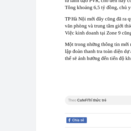
từ lãnh đạo PVR, cho đến nay c
Tông khoảng 6,5 tỷ đồng, chủ yế
TP Hà Nội mới đây cũng đã ra q
văn phòng và trung tâm giới th
Việc kinh doanh tại Zone 9 cũn
Một trong những thông tin mới n
lập đoàn thanh tra toàn diện dự
thể sẽ ảnh hưởng đến tiến độ k
Theo
CafeF/Trí thức trẻ
Chia sẻ