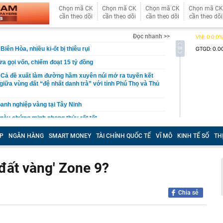
Chọn mã CK
Chọn mã CK
Chọn mã CK
Chọn mã CK
cần theo dõi
cần theo dõi
cần theo dõi
cần theo dõi
Đọc nhanh >>
iên Hòa, nhiều ki-ốt bị thiêu rụi
ừa gọi vốn, chiếm đoạt 15 tỷ đồng
 Cả đề xuất làm đường hầm xuyên núi mở ra tuyến kết
giữa vùng đất “đệ nhất danh trà” với tỉnh Phú Thọ và Thủ
oanh nghiệp vàng tại Tây Ninh
 này chứng minh phong thủy rất tốt
ợ Biên Hoà, cột khói đen bốc cao hàng chục mét
P
NGÂN HÀNG
SMART MONEY
TÀI CHÍNH QUỐC TẾ
VĨ MÔ
KINH TẾ SỐ
TH
im cương vào ngành nghề kinh doanh có điều kiện
 bộ trạm y tế ở Đắk Lắk
'đất vàng' Zone 9?
 tháng làm xong hơn 60% siêu sân vận động lớn thứ hai
n đài 60.000 chỗ dần thành hình, chuẩn bị lắp mái vòm
Chia sẻ
công bố danh sách 13 hồ sơ đủ điều kiện mua nhà ở xã
19 triệu đồng/m²
hu rừng thuộc dạng hiếm bậc nhất thế giới, chia đôi bởi 1