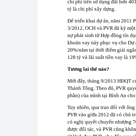
chi phí tiền sử dụng đất hơn 4
tỷ là chi phí xây dựng.
Để triển khai dự án, năm 2011 
3/2012, OCH và PVR đã ký một p
nợ phát sinh từ Hợp đồng tí
khoản vay này phục vụ cho D
20%/năm tại thời điểm giải ngân,
128 tỷ và lãi suất tiền vay là 
Tương lai thế nào?
Mới đây, tháng 9/2013 HĐQT củ
Thánh Tông. Theo đó, PVR quyế
phần) của mình tại Bình An cho 
Tuy nhiên, qua trao đổi với ôn
PVR vào giữa 2012 đã có chủ tr
có nghị quyết chuyển nhượng 70
được đối tác, và PVR cũng không