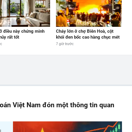
3 điều này chứng minh
Cháy lớn ở chợ Biên Hoà, cột
ủy rất tốt
khói đen bốc cao hàng chục mét
ớc
7 giờ trước
oán Việt Nam đón một thông tin quan
g