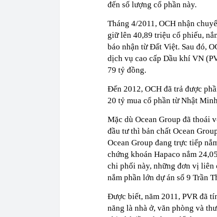
đến số lượng cổ phần này.
Tháng 4/2011, OCH nhận chuyển
giữ lên 40,89 triệu cổ phiếu, 
báo nhận từ Đất Việt. Sau đó, 
dịch vụ cao cấp Dầu khí VN (PV
79 tỷ đồng.
Đến 2012, OCH đã trả được phầ
20 tỷ mua cổ phần từ Nhật Minh
Mặc dù Ocean Group đã thoái vố
đầu tư thì bản chất Ocean Grou
Ocean Group đang trực tiếp n
chứng khoán Hapaco nắm 24,05%
chi phối này, những đơn vị liê
nắm phần lớn dự án số 9 Trần 
Được biết, năm 2011, PVR đã tín
năng là nhà ở, văn phòng và thư