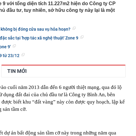
 9 với tổng diện tích 11.227m2 hiện do Công ty CP
tổ chức cùng vinh danh
hủ đầu tư, tuy nhiên, sở hữu công ty này lại là một
 lập trong cùng một ngôi nhà
 ‘siêu trái cây' ở Việt Nam, người dân tại Kenya bất ngờ
3 năm được thu hoạch, sản lượng không đủ để bán
 không bị đóng cửa sau vụ hỏa hoạn?
uối xong KHÔNG NÊN vứt vỏ?
đặc sắc tại 'hợp tác xã nghệ thuật' Zone 9
 bệnh viện đạt doanh thu gần 1.000 tỷ đồng chỉ trong nửa
gần 200 tỷ đưa công nghệ tiên tiến nhất thế giới về
one 9'
p chí Mỹ vinh danh
 từ 23/12
ỉnh núi ít người biết cao hơn 3.000 m: Sở hữu rừng đỗ
 nhất Tây Bắc, mùa đông phủ băng giá trắng xóa
TIN MỚI
 Chủ tịch xinh đẹp sinh năm 1999 ra sao?
ỷ USD từ xe điện năm 2025-2026, ước tính lỗ thêm 3,3 tỷ
6-2027
 vào cuối năm 2013 dẫn đến 6 người thiệt mạng, qua đó lộ
nh thép lỗ lũy kế hơn 3.800 tỷ, khoản phải trả nhóm Vin
sử dụng đất đai của chủ đầu tư là Công ty Bình An, bên
1.424 tỷ đồng
i được biết khu “đất vàng” này còn được quy hoạch, lập kế
nữa, chứng khoán Việt Nam đón một thông tin quan
g sản tầm cỡ.
iết dự án bất động sản tầm cỡ này trong những năm qua