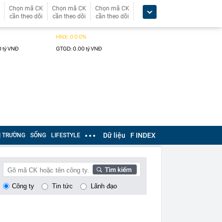
Chọn mã CK
Chọn mã CK
Chọn mã CK
cần theo dõi
cần theo dõi
cần theo dõi
Dữ liệu
F INDEX
Ị TRƯỜNG
SỐNG
LIFESTYLE
Công ty
Tin tức
Lãnh đạo