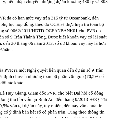
01 tỷ, tiền nhận chuyển nhượng dự án khoảng 480 tỷ và 803
PVR đã có hạn mức vay trên 315 tỷ từ Oceanbank, đến
hụ lục hợp đồng, theo đó OCH sẽ thực hiện trả toàn bộ
n dụng số 0062/2011/HDTD-OCEANBANK01 cho PVR do
ự án số 9 Trần Thánh Tông. Được biết khoản vay có lãi suất
 đến 30 tháng 06 năm 2013, số dư khoản vay này là hơn
19%/năm.
a PVR ra một Nghị quyết liên quan đến dự án số 9 Trần
t định chuyển nhượng toàn bộ phần vốn góp (70,5% cổ
đối tác khác.
g Lê Huy Giang, Giám đốc PVR, cho biết Đại hội cổ đông
ương thu hồi vốn tại Bình An, đến tháng 9/2013 HĐQT đã
,5% vốn tại dự án này, tuy nhiên, đến nay vẫn chưa tìm
 có ý định bán hết số cổ phần trên. Cũng theo thông tin