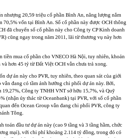
 nhượng 20,59 triệu cổ phần Bình An, nâng lượng nắm
nắm 70,5% vốn tại Bình An. Số cổ phần này được OCH thông
OCH đã chuyển số cổ phần này cho Công ty CP Kinh doanh
R) cũng ngay trong năm 2011, lãi từ thương vụ này hơn
n tiền mua cổ phần cho VNECO Hà Nội, tuy nhiên, khoản
 và hơn 45 tỷ từ Đất Việt OCH vẫn chưa trả xong.
n dự án này cho PVR, tuy nhiên, theo quan sát của giới
p vẫn đang có tầm ảnh hưởng chi phối dự án này. Bởi,
ắm 19,27%, Công ty TNHH VNT sở hữu 15,7%, và Quỹ
 (nhận ủy thác từ Oceanbank) tại PVR, với số cổ phần
n quan đến Ocean Group vẫn đang chi phối PVR, công ty
Thánh Tông.
h toán đầu tư dự án này (cao 9 tầng và 3 tầng hầm, chức
ơng mại), với chi phí khoảng 2.114 tỷ đồng, trong đó có