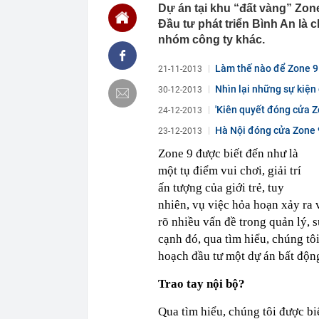
Dự án tại khu “đất vàng” Zone
dòng sông, 3 
Đầu tư phát triển Bình An là c
06:04
3 thiết kế độc
nhóm công ty khác.
06:01
Trồng thử loại
đổi đời: Hơn 
Làm thế nào để Zone 9
21-11-2013
05:34
Vì sao ăn ch
Nhìn lại những sự kiện 
30-12-2013
00:40
Việt Nam có 1
năm: Từng chi 
'Kiên quyết đóng cửa Z
24-12-2013
nước, được tạ
Hà Nội đóng cửa Zone 9
23-12-2013
00:37
Việt Nam có đ
quyên đẹp bậc
Zone 9 được biết đến như là
00:26
Chữ ký của nữ
một tụ điểm vui chơi, giải trí
ấn tượng của giới trẻ, tuy
00:07
Honda lỗ 10 t
USD năm 202
nhiên, vụ việc hỏa hoạn xảy ra
00:04
Cựu vương ngà
rõ nhiều vấn đề trong quản lý, 
tăng từ 0 lên 
cạnh đó, qua tìm hiểu, chúng tô
00:04
Đúng 15 ngày 
hoạch đầu tư một dự án bất độn
trọng
Trao tay nội bộ?
Qua tìm hiểu, chúng tôi được b