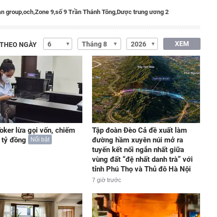
n group,
och,
Zone 9,
số 9 Trần Thánh Tông,
Dược trung ương 2
XEM
 THEO NGÀY
oker lừa gọi vốn, chiếm
Tập đoàn Đèo Cả đề xuất làm
 tỷ đồng
đường hầm xuyên núi mở ra
Nổi bật
tuyến kết nối ngắn nhất giữa
vùng đất “đệ nhất danh trà” với
tỉnh Phú Thọ và Thủ đô Hà Nội
7 giờ trước