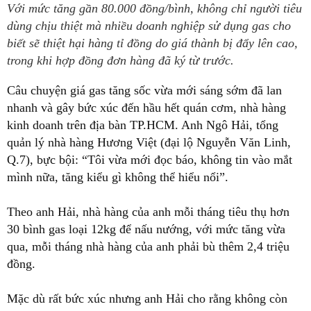
Gas tăng, doanh nghiệp mất tiền tỉ
THỨ 2 , 02/12/2013, 07:47
thuyntt
-
Sốc với giá gas tăng 80.000 đồng/bình từ 1-12
Dự báo giá gas tăng mạnh, đại lý ồ ạt lấy hàng
Giá gas tăng 12.000 đồng/bình 12 kg
Vẫn giám sát việc tăng giá gas của doanh nghiệp
Với mức tăng gần 80.000 đồng/bình, không chỉ người tiêu
dùng chịu thiệt mà nhiều doanh nghiệp sử dụng gas cho
biết sẽ thiệt hại hàng tỉ đồng do giá thành bị đẩy lên cao,
trong khi hợp đồng đơn hàng đã ký từ trước.
Câu chuyện giá gas tăng sốc vừa mới sáng sớm đã lan
nhanh và gây bức xúc đến hầu hết quán cơm, nhà hàng
kinh doanh trên địa bàn TP.HCM. Anh Ngô Hải, tổng