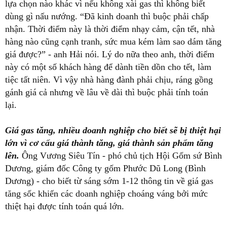
quản lý nhà hàng Hương Việt (đại lộ Nguyễn Văn Linh,
Q.7), bực bội: “Tôi vừa mới đọc báo, không tin vào mắt
mình nữa, tăng kiểu gì không thể hiểu nổi”.
Theo anh Hải, nhà hàng của anh mỗi tháng tiêu thụ hơn
30 bình gas loại 12kg để nấu nướng, với mức tăng vừa
qua, mỗi tháng nhà hàng của anh phải bù thêm 2,4 triệu
đồng.
Mặc dù rất bức xúc nhưng anh Hải cho rằng không còn
lựa chọn nào khác vì nếu không xài gas thì không biết
dùng gì nấu nướng. “Đã kinh doanh thì buộc phải chấp
nhận. Thời điểm này là thời điểm nhạy cảm, cận tết, nhà
hàng nào cũng cạnh tranh, sức mua kém làm sao dám tăng
giá được?” - anh Hải nói. Lý do nữa theo anh, thời điểm
này có một số khách hàng để dành tiền dồn cho tết, làm
tiệc tất niên. Vì vậy nhà hàng đành phải chịu, ráng gồng
gánh giá cả nhưng về lâu về dài thì buộc phải tính toán