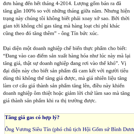
80.000 đồng/bình 12kg) bắt buộc các công ty phải tính giá
thành sản phẩm tăng thêm ít nhất 10%. Nếu giữ giá bán
cũ, mỗi tháng công ty thiệt hại hơn 200 triệu đồng cho chi
phí gas tăng thêm.
Công ty cũng không thể áp mức giá mới do giá các đơn
hàng đã được ký kết với khách hàng từ nhiều tháng trước.
Thậm chí những đơn hàng cho quý 1-2014 cũng không
thể điều chỉnh. “Thị trường xuất khẩu gốm sứ bắt đầu có
những tín hiệu phục hồi đáng mừng. Hiện chúng tôi đã có
đơn hàng đến hết tháng 4-2014. Lượng gốm bán ra đã
tăng gần 100% so với những tháng giữa năm. Nhưng hiện
trạng này chúng tôi không biết phải xoay xở sao. Bởi thời
gian tới không chỉ gas tăng mà hàng loạt chi phí khác
cũng theo đó tăng thêm” - ông Tín bức xúc.
Đại diện một doanh nghiệp chế biến thực phẩm cho biết:
“Đang vào cao điểm sản xuất hàng hóa như lúc này mà lại