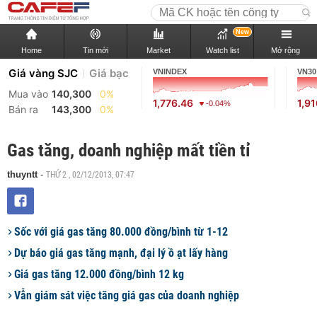
New
Home
Tin mới
Market
Watch list
Mở rộng
Giá vàng SJC
Giá bạc
VNINDEX
VN30
Mua vào
140,300
0%
1,776.46
1,9
-0.04%
Bán ra
143,300
0%