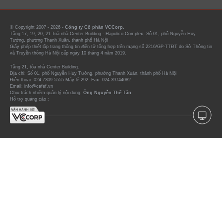
Bất động sản
Doanh nghiệp
Tài chính quốc tế
Kinh tế vĩ mô - Đầu tư
Kinh tế số
Thị trường
Sống
Lifestyle
Xã hội
Lịch sự kiện
Báo cáo phân tích
Watch List
eMagazine
© Copyright 2007 - 2026 -
Công ty Cổ phần VCCorp.
Tầng 17, 19, 20, 21 Toà nhà Center Building - Hapulico Complex, Số 01, phố Nguyễn Huy
Tưởng, phường Thanh Xuân, thành phố Hà Nội
Giấy phép thiết lập trang thông tin điện tử tổng hợp trên mạng số 2216/GP-TTĐT do Sở Thông tin
và Truyền thông Hà Nội cấp ngày 10 tháng 4 năm 2019.
Tầng 21, tòa nhà Center Building.
Địa chỉ: Số 01, phố Nguyễn Huy Tưởng, phường Thanh Xuân, thành phố Hà Nội
Điện thoại: 024 7309 5555 Máy lẻ 292. Fax: 024-39744082
Email: info@cafef.vn
Chịu trách nhiệm quản lý nội dung:
Ông Nguyễn Thế Tân