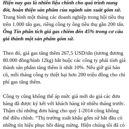
lại.
Giá gas tăng, nhiều doanh nghiệp cho biết sẽ bị thiệt hại
lớn vì cơ cấu giá thành tăng, giá thành sản phẩm tăng
lên.
Ông Vương Siêu Tín - phó chủ tịch Hội Gốm sứ Bình
Dương, giám đốc Công ty gốm Phước Dũ Long (Bình
Dương) - cho biết từ sáng sớm 1-12 thông tin về giá gas
tăng sốc khiến các doanh nghiệp choáng váng bởi mức
thiệt hại được tính toán quá lớn.
Hiện nay gas là nhiên liệu chính cho quá trình nung
đốt, hoàn thiện sản phẩm của ngành sản xuất gốm sứ.
Trung bình một tháng các doanh nghiệp trong hội tiêu thụ
trên 1.000 tấn gas, riêng công ty ông tiêu thụ gần 200 tấn.
Ông Tín phân tích giá gas chiếm đến 45% trong cơ cấu
giá thành một sản phẩm gốm sứ.
Theo đó, giá gas tăng thêm 267,5 USD/tấn (tương đương