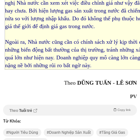
tăng giá, thật sự doanh nghiệp đang rơi vào thế khó”. Vị
đại diện này cho biết sản phẩm đã cam kết với người tiêu
dùng thì không thể tăng giá được, mà giá nhiên liệu tăng
làm cơ cấu giá thành sản phẩm tăng lên, điều này khiến
doanh nghiệp ôm thiệt hoặc giảm lời chứ làm sao mà tăng
giá thành sản phẩm khi ra thị trường được.
Tăng giá gas có hợp lý?
Ông Vương Siêu Tín (phó chủ tịch Hội Gốm sứ Bình Dươ
nghị Nhà nước cần xem xét việc điều chỉnh giá như vậy đã
hay chưa. Bởi hiện lượng gas sản xuất trong nước đã chiế
nửa so với lượng nhập khẩu. Do đó không thể phụ thuộc h
giá thế giới để định giá gas trong nước.
Ngoài ra, Nhà nước cũng cần có chính sách xử lý kịp thời 
những biến động bất thường của thị trường, tránh những x
quá lớn như hiện nay. Doanh nghiệp quy mô càng lớn càng 