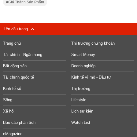
nặng nề bởi những rủi ro bất ngờ này.
Theo
DŨNG TUẤN - LÊ SƠN
PV
Copy link
Theo
Tuổi trẻ
Từ Khóa:
Người Tiêu Dùng
Doanh Nghiệp Sản Xuất
Tăng Giá Gas
Giá Thành Sản Phẩm
Lên đầu trang
Trang chủ
Thị trường chứng khoán
Tài chính - Ngân hàng
Smart Money