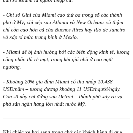
dân số Miami là người nhập cư.
- Chỉ số Gini của Miami cao thứ ba trong số các thành
phố ở Mỹ, chỉ xếp sau Atlanta và New Orleans và thậm
chí còn cao hơn cả của Buenos Aires hay Rio de Janeiro
và xấp xỉ mức trung bình ở Mexio.
- Miami dễ bị ảnh hưởng bởi các biến động kinh tế, lương
công nhân thì rẻ mạt, trong khi giá nhà ở cao ngất
ngưởng.
- Khoảng 20% gia đình Miami có thu nhập 10.438
USD/năm – tương đương khoảng 11 USD/người/ngày.
Con số này chỉ đứng sau Detroit – thành phố xảy ra vụ
phá sản ngân hàng lớn nhất nước Mỹ.
Khi chiếc xe hơi sang trọng chở các khách hàng đi qua