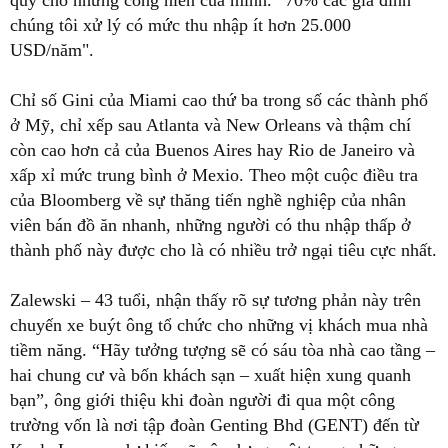
quý cho những cống hiến của mình. “70% các gia đình
chúng tôi xử lý có mức thu nhập ít hơn 25.000
USD/năm".
Chỉ số Gini của Miami cao thứ ba trong số các thành phố
ở Mỹ, chỉ xếp sau Atlanta và New Orleans và thậm chí
còn cao hơn cả của Buenos Aires hay Rio de Janeiro và
xấp xỉ mức trung bình ở Mexio. Theo một cuộc điều tra
của Bloomberg về sự thăng tiến nghề nghiệp của nhân
viên bán đồ ăn nhanh, những người có thu nhập thấp ở
thành phố này được cho là có nhiều trở ngại tiêu cực nhất.
Zalewski – 43 tuổi, nhận thấy rõ sự tương phản này trên
chuyến xe buýt ông tổ chức cho những vị khách mua nhà
tiềm năng. “Hãy tưởng tượng sẽ có sáu tòa nhà cao tầng –
hai chung cư và bốn khách sạn – xuất hiện xung quanh
bạn”, ông giới thiệu khi đoàn người đi qua một công
trường vốn là nơi tập đoàn Genting Bhd (GENT) đến từ