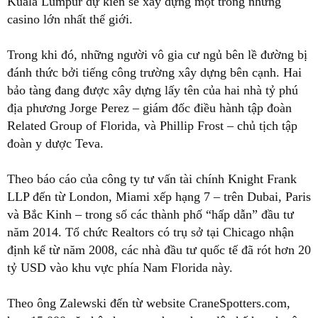
Kuala Lumpur dự kiến sẽ xây dựng một trong những
casino lớn nhất thế giới.
Trong khi đó, những người vô gia cư ngủ bên lề đường bị
đánh thức bởi tiếng công trường xây dựng bên cạnh. Hai
bảo tàng đang được xây dựng lấy tên của hai nhà tỷ phú
địa phương Jorge Perez – giám đốc điều hành tập đoàn
Related Group of Florida, và Phillip Frost – chủ tịch tập
đoàn y dược Teva.
Theo báo cáo của công ty tư vấn tài chính Knight Frank
LLP đến từ London, Miami xếp hạng 7 – trên Dubai, Paris
và Bắc Kinh – trong số các thành phố “hấp dẫn” đầu tư
năm 2014. Tổ chức Realtors có trụ sở tại Chicago nhận
định kể từ năm 2008, các nhà đầu tư quốc tế đã rót hơn 20
tỷ USD vào khu vực phía Nam Florida này.
Theo ông Zalewski đến từ website CraneSpotters.com,