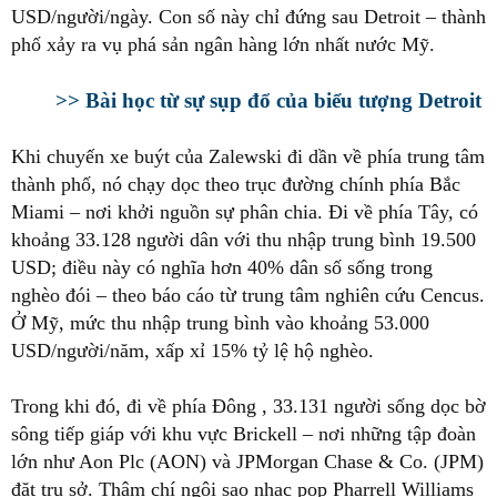
USD/người/ngày. Con số này chỉ đứng sau Detroit – thành
phố xảy ra vụ phá sản ngân hàng lớn nhất nước Mỹ.
>> Bài học từ sự sụp đổ của biểu tượng Detroit
Khi chuyến xe buýt của Zalewski đi dần về phía trung tâm
thành phố, nó chạy dọc theo trục đường chính phía Bắc
Miami – nơi khởi nguồn sự phân chia. Đi về phía Tây, có
khoảng 33.128 người dân với thu nhập trung bình 19.500
USD; điều này có nghĩa hơn 40% dân số sống trong
nghèo đói – theo báo cáo từ trung tâm nghiên cứu Cencus.
Ở Mỹ, mức thu nhập trung bình vào khoảng 53.000
USD/người/năm, xấp xỉ 15% tỷ lệ hộ nghèo.
Trong khi đó, đi về phía Đông , 33.131 người sống dọc bờ
sông tiếp giáp với khu vực Brickell – nơi những tập đoàn
lớn như Aon Plc (AON) và JPMorgan Chase & Co. (JPM)
đặt trụ sở. Thậm chí ngôi sao nhạc pop Pharrell Williams