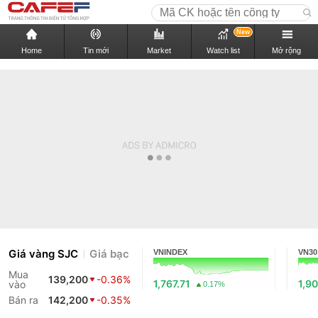
New
Home
Tin mới
Market
Watch list
Mở rộng
Giá vàng SJC
Giá bạc
VNINDEX
VN30
Mua
139,200
-0.36%
1,767.71
1,90
vào
0.17%
Bán ra
142,200
-0.35%