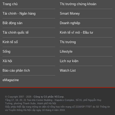
Trang chủ
Thị trường chứng khoán
Tài chính - Ngân hàng
Smart Money
Bất động sản
Doanh nghiệp
Tài chính quốc tế
Kinh tế vĩ mô - Đầu tư
Kinh tế số
Thị trường
Sống
Lifestyle
Xã hội
Lịch sự kiện
Báo cáo phân tích
Watch List
eMagazine
© Copyright 2007 - 2026 -
Công ty Cổ phần VCCorp.
Tầng 17, 19, 20, 21 Toà nhà Center Building - Hapulico Complex, Số 01, phố Nguyễn Huy
Tưởng, phường Thanh Xuân, thành phố Hà Nội
Giấy phép thiết lập trang thông tin điện tử tổng hợp trên mạng số 2216/GP-TTĐT do Sở Thông tin
và Truyền thông Hà Nội cấp ngày 10 tháng 4 năm 2019.