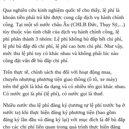
Qua nghiên cứu kinh nghiệm quốc tế cho thấy, lệ phí là
khoản tiền phải trả khi được cung cấp dịch vụ hành chính
công. Tại một số nước châu Âu (CHLB Đức, Thụy Sỹ,...)
tùy thuộc vào tính chất của dịch vụ hành chính công, lệ
phí phân thành 3 nhóm: Lệ phí không bù đắp hết chi phí,
lệ phí bù đắp đủ chi phí, lệ phí cao hơn chi phí. Như vậy,
mức thu lệ phí tuy có khác nhau và không phải lúc nào
cũng đặt vấn đề bù đắp chi phí.
Trên thực tế, chính sách thu đối với hoạt động mua,
chuyển nhượng phương tiện giao thông (ô tô, xe máy)
trên thế giới là khá đa dạng và có nhiều tên gọi khác nhau.
Có nước gọi là phí (lệ phí), có nước gọi là thuế.
Nhiều nước thu lệ phí đăng ký (tương tự lệ phí trước bạ ở
nước ta) khi thực hiện đăng ký phương tiện (bao gồm
đăng ký lần đầu và đăng ký lại) với mục đích là để bù đắp
cho các chi phí liên quan trong quá trình thực hiện đăng