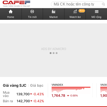
New
Home
Tin mới
Market
Watch list
Mở rộng
Giá vàng SJC
Giá bạc
VNINDEX
VN30
Mua
139,700
-0.43%
1,764.78
1,9
vào
-0.66%
Bán ra
142,700
-0.42%