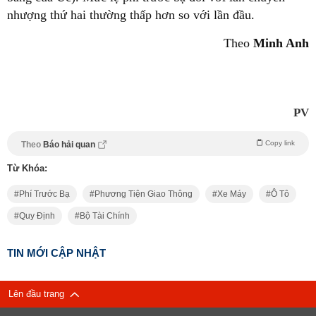
nhượng thứ hai thường thấp hơn so với lần đầu.
Theo
Minh Anh
PV
Copy link
Theo
Báo hải quan
Từ Khóa:
Phí Trước Bạ
Phương Tiện Giao Thông
Xe Máy
Ô Tô
Quy Định
Bộ Tài Chính
TIN MỚI CẬP NHẬT
Lên đầu trang