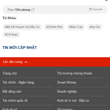
Copy link
Theo
Tiền phong
Từ Khóa:
Bộ Kế Hoạch Và Đầu Tư
Chính Phủ
Báo Cáo
Dự Án
Chỉ Đạo
TIN MỚI CẬP NHẬT
Lên đầu trang
Trang chủ
Thị trường chứng khoán
Tài chính - Ngân hàng
Smart Money
Bất động sản
Doanh nghiệp
Tài chính quốc tế
Kinh tế vĩ mô - Đầu tư
Kinh tế số
Thị trường