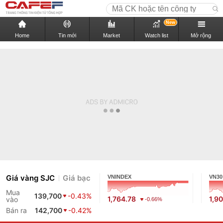
New
Home
Tin mới
Market
Watch list
Mở rộng
Giá vàng SJC
Giá bạc
VNINDEX
VN30
Mua
139,700
-0.43%
1,764.78
1,9
vào
-0.66%
Bán ra
142,700
-0.42%