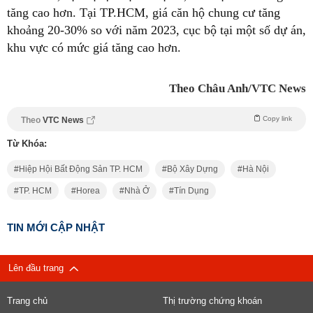
tăng cao hơn. Tại TP.HCM, giá căn hộ chung cư tăng
khoảng 20-30% so với năm 2023, cục bộ tại một số dự án,
khu vực có mức giá tăng cao hơn.
Theo Châu Anh/VTC News
Copy link
Theo
VTC News
Từ Khóa:
Hiệp Hội Bất Động Sản TP. HCM
Bộ Xây Dựng
Hà Nội
TP. HCM
Horea
Nhà Ở
Tín Dụng
TIN MỚI CẬP NHẬT
Lên đầu trang
Trang chủ
Thị trường chứng khoán