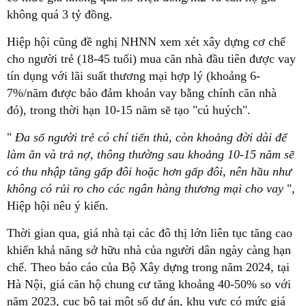
không quá 3 tỷ đồng.
Hiệp hội cũng đề nghị NHNN xem xét xây dựng cơ chế
cho người trẻ (18-45 tuổi) mua căn nhà đầu tiên được vay
tín dụng với lãi suất thương mại hợp lý (khoảng 6-
7%/năm được bảo đảm khoản vay bằng chính căn nhà
đó), trong thời hạn 10-15 năm sẽ tạo "cú huých".
"
Đa số người trẻ có chí tiến thủ, còn khoảng đời dài để
làm ăn và trả nợ, thông thường sau khoảng 10-15 năm sẽ
có thu nhập tăng gấp đôi hoặc hơn gấp đôi, nên hầu như
không có rủi ro cho các ngân hàng thương mại cho vay
",
Hiệp hội nêu ý kiến.
Thời gian qua, giá nhà tại các đô thị lớn liên tục tăng cao
khiến khả năng sở hữu nhà của người dân ngày càng hạn
chế. Theo báo cáo của Bộ Xây dựng trong năm 2024, tại
Hà Nội, giá căn hộ chung cư tăng khoảng 40-50% so với
năm 2023, cục bộ tại một số dự án, khu vực có mức giá