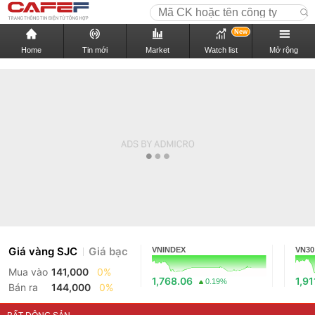
New
Home
Tin mới
Market
Watch list
Mở rộng
Giá vàng SJC
Giá bạc
VNINDEX
VN30
Mua vào
141,000
0%
1,768.06
1,91
0.19%
Bán ra
144,000
0%