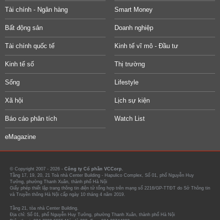
Tài chính - Ngân hàng
Smart Money
Bất động sản
Doanh nghiệp
Tài chính quốc tế
Kinh tế vĩ mô - Đầu tư
Kinh tế số
Thị trường
Sống
Lifestyle
Xã hội
Lịch sự kiện
Báo cáo phân tích
Watch List
eMagazine
© Copyright 2007 - 2026 -
Công ty Cổ phần VCCorp.
Tầng 17, 19, 20, 21 Toà nhà Center Building - Hapulico Complex, Số 01, phố Nguyễn Huy
Tưởng, phường Thanh Xuân, thành phố Hà Nội
Giấy phép thiết lập trang thông tin điện tử tổng hợp trên mạng số 2216/GP-TTĐT do Sở Thông tin
và Truyền thông Hà Nội cấp ngày 10 tháng 4 năm 2019.
Tầng 21, tòa nhà Center Building.
Địa chỉ: Số 01, phố Nguyễn Huy Tưởng, phường Thanh Xuân, thành phố Hà Nội