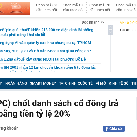
Chọn mã CK
Chọn mã CK
Chọn mã CK
Chọn mã CK
cần theo dõi
cần theo dõi
cần theo dõi
cần theo dõi
Đọc nhanh >>
ố 'pin quả chuối' khiến 213.000 xe điện dính lỗi phồng
xuất phải công khai xin lỗi
ng dụng AI vào quản lý các khu chung cư tại TP.HCM
h Sky, Vua Quạt và Hồ Văn Khoa khai gì tại công an?
ần 1,2ha đất để xây dựng NƠXH tại phường Bồ Đề
n SN 2001 nhận 12 lần chuyển khoản tổng 5 tỷ đồng lúc
ng an hỗ trợ hoàn trả cho người gửi
 hiểu của người đàn ông có giao dịch chuyển khoản
P
NGÂN HÀNG
SMART MONEY
TÀI CHÍNH QUỐC TẾ
VĨ MÔ
KINH TẾ SỐ
TH
đồng
'đống tiền' từ trái phiếu
C) chốt danh sách cổ đông trả
 nơi khí hậu mát mẻ quanh năm, bao quanh là núi đá
p nhắm tới làm siêu tổ hợp 21.000 tỷ đồng gồm cáp
ằng tiền tỷ lệ 20%
áng, khu vui chơi
 nhận tiền chuyển nhầm nhưng không trả
 Sun Group, BIM Group...liên danh có nhà đầu tư đến từ
ứng khoán
Chia sẻ
h đề xuất làm siêu dự án 18 tỷ USD, quy mô 6.500ha