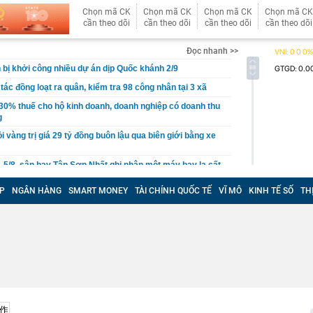
Chọn mã CK
Chọn mã CK
Chọn mã CK
Chọn mã CK
cần theo dõi
cần theo dõi
cần theo dõi
cần theo dõi
Đọc nhanh >>
ị khởi công nhiều dự án dịp Quốc khánh 2/9
tác đồng loạt ra quân, kiểm tra 98 công nhân tại 3 xã
30% thuế cho hộ kinh doanh, doanh nghiệp có doanh thu
g
ỏi vàng trị giá 29 tỷ đồng buôn lậu qua biên giới bằng xe
- 5/8, sân bay Tân Sơn Nhất ghi nhận một máy bay lạ cất
P
NGÂN HÀNG
SMART MONEY
TÀI CHÍNH QUỐC TẾ
VĨ MÔ
KINH TẾ SỐ
TH
thép sâu 136 mét giữa biển, hoàn thành công trình cao
110 tầng chưa từng có trên thế giới
g Hà dần lộ diện giữa sông Hồng
30% thuế cho hộ kinh doanh, doanh nghiệp thu dưới 10
ựa thường có lỗ tròn ở giữa?
ị Quỳnh SN 1995 trong phòng hát karaoke
 một ngân hàng có thể từ chối giao dịch rút/chuyển tiền