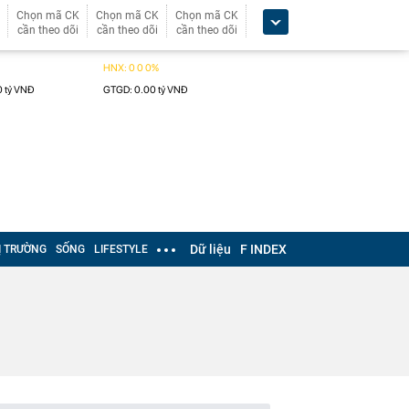
Chọn mã CK
Chọn mã CK
Chọn mã CK
cần theo dõi
cần theo dõi
cần theo dõi
Dữ liệu
F INDEX
Ị TRƯỜNG
SỐNG
LIFESTYLE