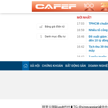
MỚI NHẤT!
17:03
TPHCM chuẩn b
Bảng giá điện tử
16:59
Nhiều tổ công 
Danh mục đầu tư
16:46
Đề xuất giảm 
đến 10 tỷ đồn
16:42
Tịch thu 39 th
máy
16:42
2 ngày trước 
cánh
XÃ HỘI
CHỨNG KHOÁN
BẤT ĐỘNG SẢN
DOANH NGHIỆ
16:40
Cắm loạt cọc 
bằng tòa nhà 
16:38
9 trụ cầu Hồn
16:32
Đề xuất giảm 
tỷ đồng
16:30
Vì sao ghế nh
16:30
Bắt giữ Lê Th
16:24
Sau ngày 31/8,