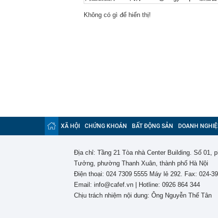
online của kh
Không có gì để hiển thị!
16:24
"Tình hình vô
mạch" của Uk
16:22
Honda PCX160 
vương của Y
16:18
Patrik Lê Gia
16:15
Một chủ tịch 
16:15
Tình hình hiệ
"lạnh nhất Vi
16:13
Lừa cho thuê 
công ty bị bắt
XÃ HỘI
CHỨNG KHOÁN
BẤT ĐỘNG SẢN
16:12
DOANH NGHIỆ
Cổ phiếu DN n
đã xảy ra?
16:12
Phương án thi
Địa chỉ: Tầng 21 Tòa nhà Center Building. Số 01,
làm Trưởng Ba
Tưởng, phường Thanh Xuân, thành phố Hà Nội
16:07
Chủ tịch Hải 
Điện thoại: 024 7309 5555 Máy lẻ 292. Fax: 024-3
Email: info@cafef.vn | Hotline: 0926 864 344
Chịu trách nhiệm nội dung: Ông Nguyễn Thế Tân