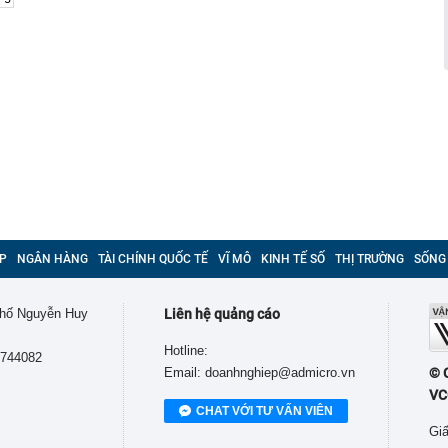
00 mét xuống đáy biển, phát hiện mỏ dầu khí trữ lượng
ngoài khơi Việt Nam
inh giao dịch chuyển khoản 35 triệu đồng tới tài khoản
SN 1984, thanh niên SN 2000 được mời tới làm việc
 Lan chú ý: Từ 16/10, sân bay có thể mở vali để kiểm tra
ành khách không có mặt
báo hiệu phong thủy rất tốt
hất nhì Việt Nam và vợ hơn 4 tuổi của Bình Minh "dính
" từ Việt Nam sang Mỹ
liên tục trồi lên từ nền nhà, gia chủ gọi người kiểm tra rồi
ải sơ tán
 700 tỷ giờ bán cà phê ở phường Hoà Hưng (TP.HCM),
P
NGÂN HÀNG
TÀI CHÍNH QUỐC TẾ
VĨ MÔ
KINH TẾ SỐ
THỊ TRƯỜNG
SỐNG
iền "vỡ trận"
ngủ, người phụ nữ sốt cao liên tục, phổi tổn thương hơn
sĩ cảnh báo mối nguy ít ai ngờ ngay trong nhà
 phố Nguyễn Huy
Liên hệ quảng cáo
sterD cảnh báo nóng, tuyên bố hành động pháp lý
Hotline:
9744082
trộm bánh xe ô tô ở khu đô thị Hà Nội
Email: doanhnghiep@admicro.vn
© 
ứng dụng Android có thể âm thầm theo dõi vị trí người
VC
CHAT VỚI TƯ VẤN VIÊN
Giấ