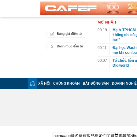
MỚI NHẤT!
00:19
Mẹ ở TP.HCM t
Bảng giá điện tử
không chỉ có 
hơi”
Danh mục đầu tư
00:11
Đại học Washin
mẹ khi con bu
00:07
Tổ chức liên 
Digiworld
00:05
VNDIRECT đưa
khoán
XÃ HỘI
CHỨNG KHOÁN
BẤT ĐỘNG SẢN
DOANH NGHIỆ
00:04
Doanh nghiệp 
đăng ký vào n
00:03
Lịch chốt quy
tức tiền mặt 
00:02
"Sự thật" về 
00:01
Chuyên gia ch
vào nhịp són
00:01
Giá vàng tăng 