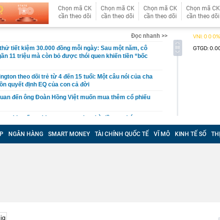
Chọn mã CK
Chọn mã CK
Chọn mã CK
Chọn mã CK
cần theo dõi
cần theo dõi
cần theo dõi
cần theo dõi
Đọc nhanh >>
hử tiết kiệm 30.000 đồng mỗi ngày: Sau một năm, cô
gần 11 triệu mà còn bỏ được thói quen khiến tiền “bốc
gton theo dõi trẻ từ 4 đến 15 tuổi: Một câu nói của cha
ồn quyết định EQ của con cả đời
quan đến ông Đoàn Hồng Việt muốn mua thêm cổ phiếu
 ra khuyến nghị quan trọng cho nhà đầu tư chứng
P
NGÂN HÀNG
SMART MONEY
TÀI CHÍNH QUỐC TẾ
VĨ MÔ
KINH TẾ SỐ
TH
Việt Nam có doanh thu lớn hơn Vingroup, Petrolimex,
hóm 500 doanh nghiệp lớn nhất thế giới
ền cổ tức tuần 10-14/8: Một ngân hàng lớn "lăn chốt", cổ
cao nhất 100%
đại gia tâm linh Xuân Trường
ỉ ra một tín hiệu quan trọng cho thấy VN-Index sắp bước
g mới
vọt lên cao nhất 2 tháng, chuyên gia nói gì?