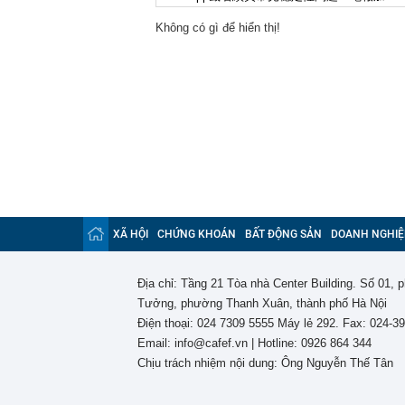
00:01
Khoan sâu 4.7
Không có gì để hiển thị!
500 triệu m3 
23:43
Công an xác m
người phụ nữ 
23:40
Ai sắp đi Thái
ngay cả khi h
23:25
4 vật vào nhà 
23:18
Hoa hậu đẹp n
nhau như sam
23:10
Chất lỏng đen 
cả khu phố ph
23:01
Nam diễn viên
XÃ HỘI
CHỨNG KHOÁN
BẤT ĐỘNG SẢN
DOANH NGHIỆ
vừa mở quán l
22:59
Bật điều hòa 
một nửa: Bác 
Địa chỉ: Tầng 21 Tòa nhà Center Building. Số 01,
Tưởng, phường Thanh Xuân, thành phố Hà Nội
22:53
Quang Hùng Ma
Điện thoại: 024 7309 5555 Máy lẻ 292. Fax: 024-3
22:48
Danh tính tên 
Email: info@cafef.vn | Hotline: 0926 864 344
22:42
Cảnh báo các 
Chịu trách nhiệm nội dung: Ông Nguyễn Thế Tân
dùng