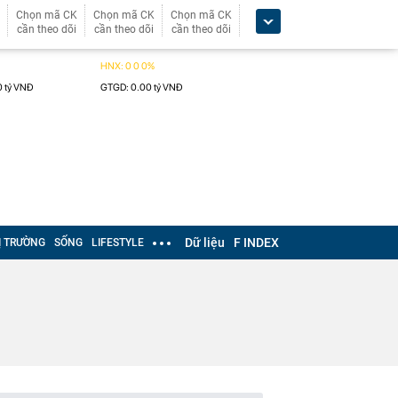
Chọn mã CK
Chọn mã CK
Chọn mã CK
cần theo dõi
cần theo dõi
cần theo dõi
Dữ liệu
F INDEX
Ị TRƯỜNG
SỐNG
LIFESTYLE