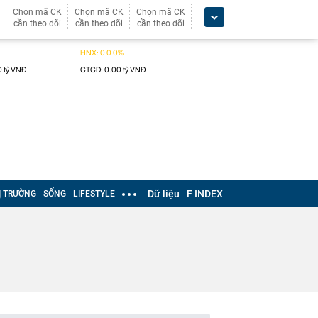
Chọn mã CK
Chọn mã CK
Chọn mã CK
cần theo dõi
cần theo dõi
cần theo dõi
Dữ liệu
F INDEX
Ị TRƯỜNG
SỐNG
LIFESTYLE