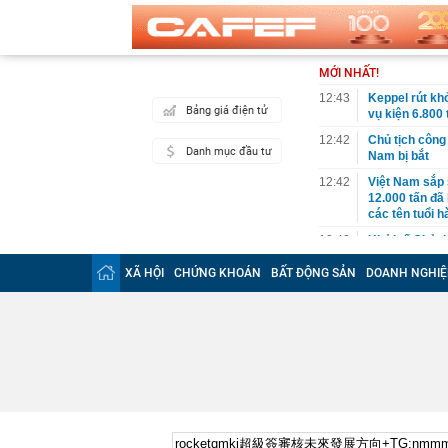
MỚI NHẤT!
12:43
Keppel rút khỏ
Bảng giá điện tử
vụ kiện 6.800 
12:42
Chủ tịch công
Danh mục đầu tư
Nam bị bắt
12:42
Việt Nam sắp 
12.000 tấn đã 
các tên tuổi h
12:40
Khởi tố Chủ t
12:38
Tạm giữ hình 
XÃ HỘI
CHỨNG KHOÁN
BẤT ĐỘNG SẢN
DOANH NGHIỆ
12:35
Phát hiện 2 t
đường cao tố
12:23
Người bán rau
trong nghề lạ
12:17
Mẹ đảm ở Nghệ
nằm ở 25 phú
12:16
Cất tiền tron
đáng sợ bên t