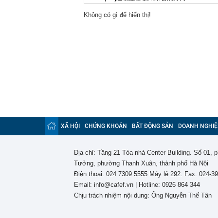
12:09
Hơn 90% ngườ
Không có gì để hiển thị!
khăn tắm
12:04
Mr Pips nhờ b
12:00
Từ 20h00 hôm 
gián đoạn, ng
12:00
Cổ phiếu Hóa 
11:59
BIDV chốt ngà
11:58
Thợ mộc lâu nă
mọt nghiêm tr
11:56
Điện Máy Xanh
mặt 5.000 tỷ 
XÃ HỘI
CHỨNG KHOÁN
BẤT ĐỘNG SẢN
DOANH NGHIỆ
11:51
Láng giềng Việ
thác với chi p
11:45
Một tập đoàn 
Địa chỉ: Tầng 21 Tòa nhà Center Building. Số 01,
nửa tổng tài 
Tưởng, phường Thanh Xuân, thành phố Hà Nội
5.000 tỷ đồng t
Điện thoại: 024 7309 5555 Máy lẻ 292. Fax: 024-3
11:43
Mua căn hộ tầ
Email: info@cafef.vn | Hotline: 0926 864 344
khoản tiền ti
Chịu trách nhiệm nội dung: Ông Nguyễn Thế Tân
11:40
Công an thông
Zalo và Face