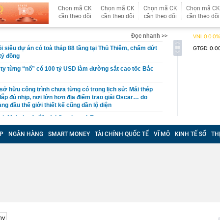
Chọn mã CK
Chọn mã CK
Chọn mã CK
Chọn mã CK
cần theo dõi
cần theo dõi
cần theo dõi
cần theo dõi
Đọc nhanh >>
i siêu dự án có toà tháp 88 tầng tại Thủ Thiêm, chấm dứt
tỷ đồng
 ty từng “nổ” có 100 tỷ USD làm đường sắt cao tốc Bắc
sở hữu công trình chưa từng có trong lịch sử: Mái thép
lắp đủ nhịp, nơi lớn hơn địa điểm trao giải Oscar… do
àng đầu thế giới thiết kế cũng dần lộ diện
ịch Mekolor “nổ” sở hữu chục tỷ Euro
sự Trần Thị Nguyên SN 2001
P
NGÂN HÀNG
SMART MONEY
TÀI CHÍNH QUỐC TẾ
VĨ MÔ
KINH TẾ SỐ
TH
hùng các-tông chứa 24 tỷ đồng tiền mặt bị vứt bên vệ
c
 nói thật: Khách thường chọn bó xanh mướt, người
i quan sát kỹ 3 đặc điểm này
 An bận chăm con 4 tuổi vẫn giữ nhà luôn gọn: Bí quyết
t mỗi ngày
g két sắt, người phụ nữ "suýt ngất" trước cảnh tượng
rong