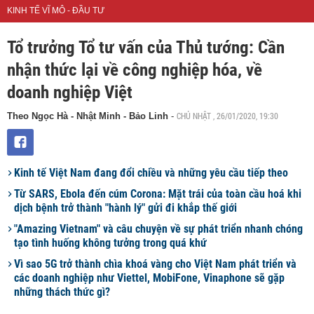
KINH TẾ VĨ MÔ - ĐẦU TƯ
Tổ trưởng Tổ tư vấn của Thủ tướng: Cần
nhận thức lại về công nghiệp hóa, về
doanh nghiệp Việt
CHỦ NHẬT , 26/01/2020, 19:30
Theo Ngọc Hà - Nhật Minh - Bảo Linh
-
Kinh tế Việt Nam đang đổi chiều và những yêu cầu tiếp theo
Từ SARS, Ebola đến cúm Corona: Mặt trái của toàn cầu hoá khi
dịch bệnh trở thành "hành lý" gửi đi khắp thế giới
"Amazing Vietnam" và câu chuyện về sự phát triển nhanh chóng
tạo tình huống không tưởng trong quá khứ
Vì sao 5G trở thành chìa khoá vàng cho Việt Nam phát triển và
các doanh nghiệp như Viettel, MobiFone, Vinaphone sẽ gặp
những thách thức gì?