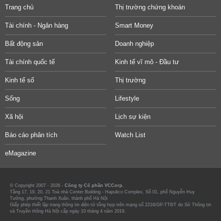
Trang chủ
Thị trường chứng khoán
Tài chính - Ngân hàng
Smart Money
Bất động sản
Doanh nghiệp
Tài chính quốc tế
Kinh tế vĩ mô - Đầu tư
Kinh tế số
Thị trường
Sống
Lifestyle
Xã hội
Lịch sự kiện
Báo cáo phân tích
Watch List
eMagazine
© Copyright 2007 - 2026 -
Công ty Cổ phần VCCorp.
Tầng 17, 19, 20, 21 Toà nhà Center Building - Hapulico Complex, Số 01, phố Nguyễn Huy
Tưởng, phường Thanh Xuân, thành phố Hà Nội
Giấy phép thiết lập trang thông tin điện tử tổng hợp trên mạng số 2216/GP-TTĐT do Sở Thông tin
và Truyền thông Hà Nội cấp ngày 10 tháng 4 năm 2019.