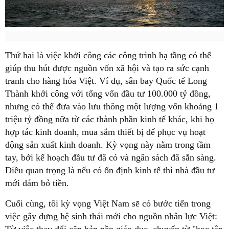
Thứ hai là việc khởi công các công trình hạ tầng có thể
giúp thu hút được nguồn vốn xã hội và tạo ra sức cạnh
tranh cho hàng hóa Việt. Ví dụ, sân bay Quốc tế Long
Thành khởi công với tổng vốn đầu tư 100.000 tỷ đồng,
nhưng có thể đưa vào lưu thông một lượng vốn khoảng 1
triệu tỷ đồng nữa từ các thành phần kinh tế khác, khi họ
hợp tác kinh doanh, mua sắm thiết bị để phục vụ hoạt
động sản xuất kinh doanh. Kỳ vọng này nằm trong tầm
tay, bởi kế hoạch đầu tư đã có và ngân sách đã sẵn sàng.
Điều quan trọng là nếu có ổn định kinh tế thì nhà đầu tư
mới dám bỏ tiền.
Cuối cùng, tôi kỳ vọng Việt Nam sẽ có bước tiến trong
việc gây dựng hệ sinh thái mới cho nguồn nhân lực Việt:
Từ việc thay đổi căn bản nền giáo dục, chuyển từ "học tập