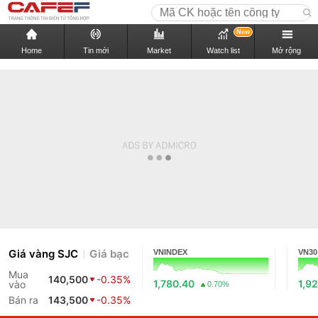
New
Home
Tin mới
Market
Watch list
Mở rộng
Giá vàng SJC
Giá bạc
VNINDEX
VN30
Mua
140,500
-0.35%
1,780.40
1,9
vào
0.70%
Bán ra
143,500
-0.35%