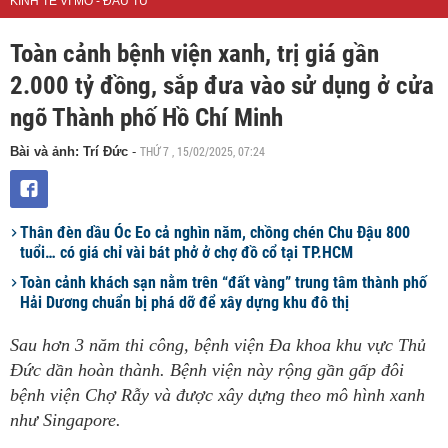
KINH TẾ VĨ MÔ - ĐẦU TƯ
Toàn cảnh bệnh viện xanh, trị giá gần
2.000 tỷ đồng, sắp đưa vào sử dụng ở cửa
ngõ Thành phố Hồ Chí Minh
THỨ 7 , 15/02/2025, 07:24
Bài và ảnh: Trí Đức
-
Thân đèn dầu Óc Eo cả nghìn năm, chồng chén Chu Đậu 800
tuổi… có giá chỉ vài bát phở ở chợ đồ cổ tại TP.HCM
Toàn cảnh khách sạn nằm trên “đất vàng” trung tâm thành phố
Hải Dương chuẩn bị phá dỡ để xây dựng khu đô thị
Sau hơn 3 năm thi công, bệnh viện Đa khoa khu vực Thủ
Đức dần hoàn thành. Bệnh viện này rộng gần gấp đôi
bệnh viện Chợ Rẫy và được xây dựng theo mô hình xanh
như Singapore.