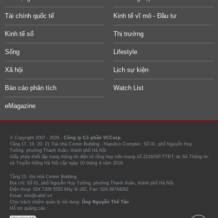
Tài chính quốc tế
Kinh tế vĩ mô - Đầu tư
Kinh tế số
Thị trường
Sống
Lifestyle
Xã hội
Lịch sự kiện
Báo cáo phân tích
Watch List
eMagazine
© Copyright 2007 - 2026 -
Công ty Cổ phần VCCorp.
Tầng 17, 19, 20, 21 Toà nhà Center Building - Hapulico Complex, Số 01, phố Nguyễn Huy
Tưởng, phường Thanh Xuân, thành phố Hà Nội
Giấy phép thiết lập trang thông tin điện tử tổng hợp trên mạng số 2216/GP-TTĐT do Sở Thông tin
và Truyền thông Hà Nội cấp ngày 10 tháng 4 năm 2019.
Tầng 21, tòa nhà Center Building.
Địa chỉ: Số 01, phố Nguyễn Huy Tưởng, phường Thanh Xuân, thành phố Hà Nội
Điện thoại: 024 7309 5555 Máy lẻ 292. Fax: 024-39744082
Email: info@cafef.vn
Chịu trách nhiệm quản lý nội dung:
Ông Nguyễn Thế Tân
Hỗ trợ quảng cáo :