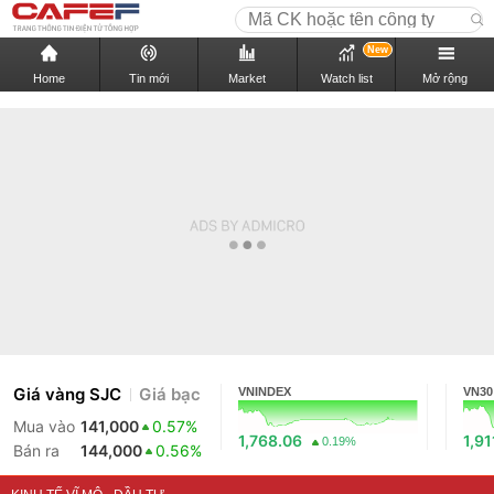
New
Home
Tin mới
Market
Watch list
Mở rộng
Giá vàng SJC
Giá bạc
VNINDEX
VN30
Mua vào
141,000
0.57%
1,768.06
1,91
0.19%
Bán ra
144,000
0.56%