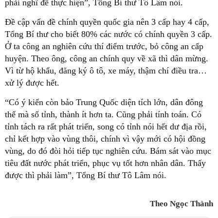
phải nghĩ để thực hiện”, Tổng Bí thư Tô Lâm nói.
Đề cập vấn đề chính quyền quốc gia nên 3 cấp hay 4 cấp,
Tổng Bí thư cho biết 80% các nước có chính quyền 3 cấp.
Ở ta công an nghiên cứu thí điểm trước, bỏ công an cấp
huyện. Theo ông, công an chính quy về xã thì dân mừng.
Vì từ hộ khẩu, đăng ký ô tô, xe máy, thậm chí điều tra…
xử lý được hết.
“Có ý kiến còn bảo Trung Quốc diện tích lớn, dân đông
thế mà số tỉnh, thành ít hơn ta. Cũng phải tính toán. Có
tỉnh tách ra rất phát triển, song có tỉnh nói hết dư địa rồi,
chỉ kết hợp vào vùng thôi, chính vì vậy mới có hội đồng
vùng, do đó đòi hỏi tiếp tục nghiên cứu. Bám sát vào mục
tiêu đất nước phát triển, phục vụ tốt hơn nhân dân. Thấy
được thì phải làm”, Tổng Bí thư Tô Lâm nói.
Theo Ngọc Thành