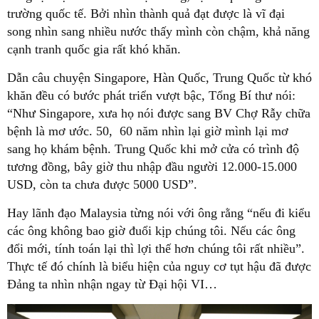
trường quốc tế. Bởi nhìn thành quả đạt được là vĩ đại
song nhìn sang nhiều nước thấy mình còn chậm, khả năng
cạnh tranh quốc gia rất khó khăn.
Dẫn câu chuyện Singapore, Hàn Quốc, Trung Quốc từ khó
khăn đều có bước phát triển vượt bậc, Tổng Bí thư nói:
“Như Singapore, xưa họ nói được sang BV Chợ Rẫy chữa
bệnh là mơ ước. 50, 60 năm nhìn lại giờ mình lại mơ
sang họ khám bệnh. Trung Quốc khi mở cửa có trình độ
tương đồng, bây giờ thu nhập đầu người 12.000-15.000
USD, còn ta chưa được 5000 USD”.
Hay lãnh đạo Malaysia từng nói với ông rằng “nếu đi kiểu
các ông không bao giờ đuổi kịp chúng tôi. Nếu các ông
đổi mới, tính toán lại thì lợi thế hơn chúng tôi rất nhiều”.
Thực tế đó chính là biểu hiện của nguy cơ tụt hậu đã được
Đảng ta nhìn nhận ngay từ Đại hội VI…