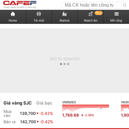
New
Home
Tin mới
Market
Watch list
Mở rộng
Giá vàng SJC
Giá bạc
VNINDEX
VN30
Mua
139,700
-0.43%
1,769.68
1,90
vào
-0.38%
Bán ra
142,700
-0.42%