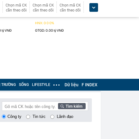
Chọn mã CK
Chọn mã CK
Chọn mã CK
cần theo dõi
cần theo dõi
cần theo dõi
Dữ liệu
F INDEX
Ị TRƯỜNG
SỐNG
LIFESTYLE
Công ty
Tin tức
Lãnh đạo