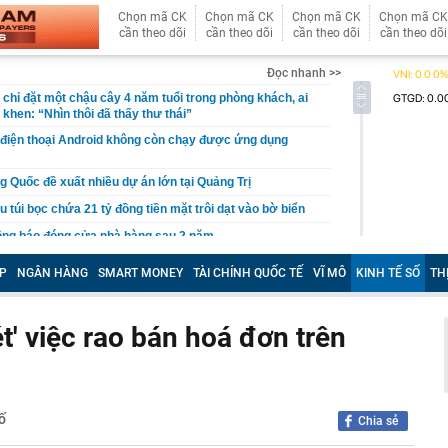
Chọn mã CK
Chọn mã CK
Chọn mã CK
Chọn mã CK
cần theo dõi
cần theo dõi
cần theo dõi
cần theo dõi
Đọc nhanh >>
chỉ đặt một chậu cây 4 năm tuổi trong phòng khách, ai
khen: “Nhìn thôi đã thấy thư thái”
 điện thoại Android không còn chạy được ứng dụng
g Quốc đề xuất nhiều dự án lớn tại Quảng Trị
u túi bọc chứa 21 tỷ đồng tiền mặt trôi dạt vào bờ biển
ông báo đóng cửa nhà hàng sau 2 năm
Cả đang nghiên cứu đầu tư nhiều dự án với tổng mức
P
NGÂN HÀNG
SMART MONEY
TÀI CHÍNH QUỐC TẾ
VĨ MÔ
KINH TẾ SỐ
TH
n gần 350.000 tỷ đồng
ề đã đứng trước quạt mạnh: Thói quen tưởng mát lại gây
t' việc rao bán hoá đơn trên
i học Bách khoa Hà Nội cao nhất là 29,54
ên gia: "Dòng tiền bí ẩn" bất ngờ xuất hiện, nhưng VN-
 mặt khả năng rung lắc mạnh
h Trường thông báo về căn biệt thự 600m2 xây từ 2022
ố
Chia sẻ
i học Bách khoa Hà Nội cao nhất 29,54, đa phần các