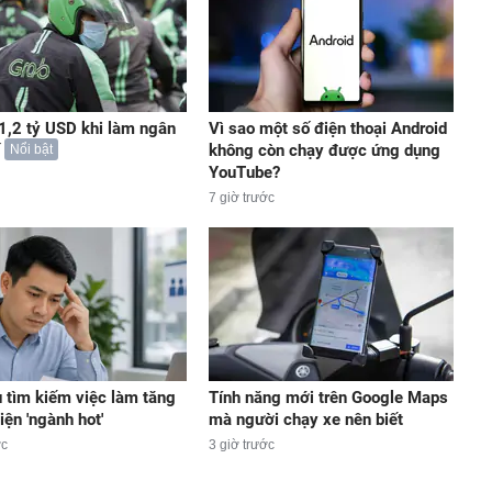
 1,2 tỷ USD khi làm ngân
Vì sao một số điện thoại Android
không còn chạy được ứng dụng
Nổi bật
YouTube?
7 giờ trước
 tìm kiếm việc làm tăng
Tính năng mới trên Google Maps
diện 'ngành hot'
mà người chạy xe nên biết
ớc
3 giờ trước