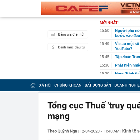
MỚI NHẤT!
15:50
Người phụ nữ 
Bảng giá điện tử
bước vào đều 
15:49
Vì sao một số
Danh mục đầu tư
YouTube?
15:45
Tập đoàn Trun
15:30
Phát hiện nhiề
15:30
Ngọc Trinh th
15:27
Tập đoàn Đèo 
XÃ HỘI
CHỨNG KHOÁN
BẤT ĐỘNG SẢN
DOANH NGHIỆ
đầu tư dự kiế
15:27
Vừa đi nắng v
hại
Tổng cục Thuế 'truy qué
15:25
Điểm chuẩn Đạ
mạng
15:24
Góc nhìn chuy
Index vẫn đối
15:15
Vợ chồng Mạn
Kinh tế s
Theo Quỳnh Nga
|
12-04-2023 - 11:40 AM
|
15:05
Điểm chuẩn Đạ