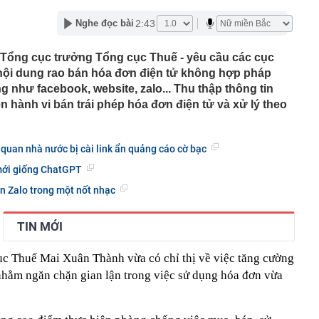
ng
2:43
Nghe đọc bài
i đường sắt Hà Nội - Đồng Đăng hơn 5 tỷ USD
iển người' chen chúc, ‘thánh địa du lịch’ Campuchia bỗng
Tổng cục trưởng Tổng cục Thuế - yêu cầu các cục
ện gì đang xảy ra?
ó nội dung rao bán hóa đơn điện tử không hợp pháp
t thự 500m2 như khu nghỉ dưỡng của nam ca sĩ quê Ninh
iền Tây, 3 thế hệ cùng chung sống
 như facebook, website, zalo... Thu thập thông tin
n hành vi bán trái phép hóa đơn điện tử và xử lý theo
nh báo quan trọng liên quan đến sổ đỏ, người dân nên
ọc viện Ngân hàng 2026 cao nhất 26,61
 quan nhà nước bị cài link ẩn quảng cáo cờ bạc
gủ nửa tiếng, hãy kiên trì cùng con làm 3 việc này, 10
ác biệt giữa con và bạn bè đồng trang lứa sẽ thấy rõ
mới giống ChatGPT
làm hạ tầng sạc xe điện trên cao tốc Bắc - Nam?
n Zalo trong một nốt nhạc
sờ gáy': Bảo Tín Mạnh Hải, Mi Hồng làm ăn ra sao?
ạc 7 lần: Samsung và Google chính thức lộ diện kính AI
TIN MỚI
phẩm của Meta
c Thuế Mai Xuân Thành vừa có chỉ thị về việc tăng cường
 nhằm ngăn chặn gian lận trong việc sử dụng hóa đơn vừa