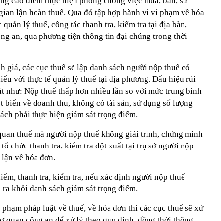
áng cao điểm thực hiện phòng chống việc mua, bán, sử
ian lận hoàn thuế. Qua đó tập hợp hành vi vi phạm về hóa
quản lý thuế, công tác thanh tra, kiểm tra tại địa bàn,
ông an, qua phương tiện thông tin đại chúng trong thời
nh giá, các cục thuế sẽ lập danh sách người nộp thuế có
hiếu với thực tế quản lý thuế tại địa phương. Dấu hiệu rủi
át như: Nộp thuế thấp hơn nhiều lần so với mức trung bình
 biến về doanh thu, không có tài sản, sử dụng số lượng
sách phải thực hiện giám sát trọng điểm.
 quan thuế mà người nộp thuế không giải trình, chứng minh
 tổ chức thanh tra, kiểm tra đột xuất tại trụ sở người nộp
 lận về hóa đơn.
điểm, thanh tra, kiểm tra, nếu xác định người nộp thuế
 ra khỏi danh sách giám sát trọng điểm.
 phạm pháp luật về thuế, về hóa đơn thì các cục thuế sẽ xử
ơ quan công an để xử lý theo quy định, đồng thời thông