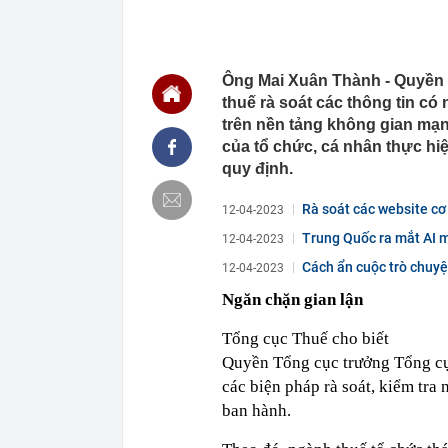
ngành đều tă
15:04
Sắp triển kha
15:00
Từng có cả 'b
Ông Mai Xuân Thành - Quyền 
đìu hiu: Chuy
thuế rà soát các thông tin c
14:45
Bên trong biệ
Bình lấy vợ m
trên nền tảng không gian mạng
của tổ chức, cá nhân thực hiệ
14:45
Công an có cả
biết rõ
quy định.
14:44
Điểm chuẩn H
Rà soát các website cơ
12-04-2023
14:41
Trước khi đi n
năm sau sự kh
Trung Quốc ra mắt AI 
12-04-2023
14:40
Vì sao ì ạch 
Cách ẩn cuộc trò chuyệ
12-04-2023
14:39
Nhà vàng bị '
Ngăn chặn gian lận
14:30
Pin 9 tiếng, s
đối đầu sản 
Tổng cục Thuế cho biết
Quyền Tổng cục trưởng Tổng cụ
các biện pháp rà soát, kiểm tra
ban hành.