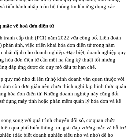
và tiến hành nhập toàn bộ thông tin lên ứng dụng xác
 mắc về hoá đơn điện tử
nh tranh cấp tỉnh (PCI) năm 2022 vừa công bố, Liên đoàn
phản ánh, việc triển khai hóa đơn điện tử trong năm
 nhất định cho doanh nghiệp. Đặc biệt, doanh nghiệp quy
g hóa đơn điện tử cần một hạ tầng kỹ thuật tốt nhưng
ũng đáp ứng được do quy mô đầu tư hạn chế.
p quy mô nhỏ đi lên từ hộ kinh doanh vẫn quen thuộc với
a đơn còn đơn giản nên chưa thích nghi kịp hình thức quản
dụng hóa đơn điện tử. Những doanh nghiệp này cũng đối
 sử dụng máy tính hoặc phần mềm quản lý hóa đơn và kê
, song song với quá trình chuyển đổi số, cơ quan chức
hiệu quả phổ biến thông tin, giải đáp vướng mắc và hỗ trợ
hiệp (đặc biệt doanh nghiệp siêu nhỏ và nhỏ) để họ