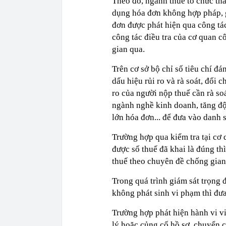
Theo đó, ngành thuế tổ chức th
dụng hóa đơn không hợp pháp, g
đơn được phát hiện qua công tác 
công tác điều tra của cơ quan c
gian qua.
Trên cơ sở bộ chỉ số tiêu chí đá
dấu hiệu rủi ro và rà soát, đối c
ro của người nộp thuế cần rà so
ngành nghề kinh doanh, tăng đột
lớn hóa đơn... để đưa vào danh 
Trường hợp qua kiểm tra tại cơ
được số thuế đã khai là đúng thì
thuế theo chuyên đề chống gian
Trong quá trình giám sát trọng 
không phát sinh vi phạm thì đưa
Trường hợp phát hiện hành vi vi
lý hoặc củng cố hồ sơ, chuyển c