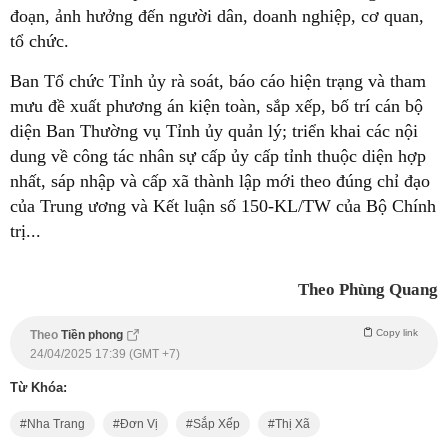
đoạn, ảnh hưởng đến người dân, doanh nghiệp, cơ quan,
tổ chức.
Ban Tổ chức Tỉnh ủy rà soát, báo cáo hiện trạng và tham
mưu đề xuất phương án kiện toàn, sắp xếp, bố trí cán bộ
diện Ban Thường vụ Tỉnh ủy quản lý; triển khai các nội
dung về công tác nhân sự cấp ủy cấp tỉnh thuộc diện hợp
nhất, sáp nhập và cấp xã thành lập mới theo đúng chỉ đạo
của Trung ương và Kết luận số 150-KL/TW của Bộ Chính
trị...
Theo Phùng Quang
Copy link
Theo
Tiền phong
24/04/2025 17:39 (GMT +7)
Từ Khóa:
Nha Trang
Đơn Vị
Sắp Xếp
Thị Xã