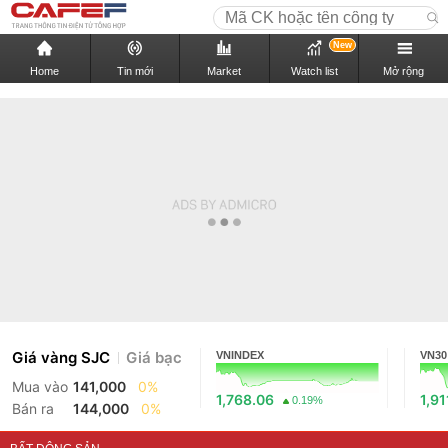
New
Home
Tin mới
Market
Watch list
Mở rộng
Giá vàng SJC
Giá bạc
VNINDEX
VN30
Mua vào
141,000
0%
1,768.06
1,91
0.19%
Bán ra
144,000
0%