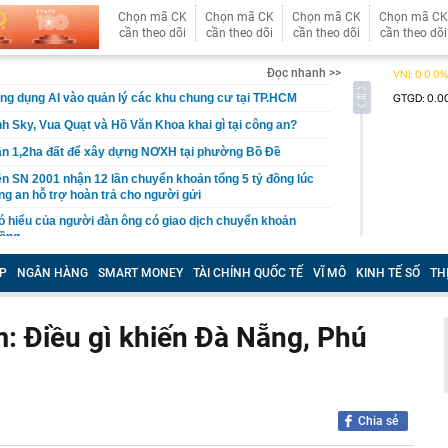
Chọn mã CK
Chọn mã CK
Chọn mã CK
Chọn mã CK
cần theo dõi
cần theo dõi
cần theo dõi
cần theo dõi
Đọc nhanh >>
ng dụng AI vào quản lý các khu chung cư tại TP.HCM
h Sky, Vua Quạt và Hồ Văn Khoa khai gì tại công an?
ần 1,2ha đất để xây dựng NƠXH tại phường Bồ Đề
n SN 2001 nhận 12 lần chuyển khoản tổng 5 tỷ đồng lúc
ng an hỗ trợ hoàn trả cho người gửi
 hiểu của người đàn ông có giao dịch chuyển khoản
đồng
'đống tiền' từ trái phiếu
P
NGÂN HÀNG
SMART MONEY
TÀI CHÍNH QUỐC TẾ
VĨ MÔ
KINH TẾ SỐ
TH
 nơi khí hậu mát mẻ quanh năm, bao quanh là núi đá
p nhắm tới làm siêu tổ hợp 21.000 tỷ đồng gồm cáp
áng, khu vui chơi
m: Điều gì khiến Đà Nẵng, Phú
 nhận tiền chuyển nhầm nhưng không trả
 Sun Group, BIM Group...liên danh có nhà đầu tư đến từ
h đề xuất làm siêu dự án 18 tỷ USD, quy mô 6.500ha
g sắp lên thành phố trực thuộc Trung ương
Chia sẻ
ôn bán hơn 3.600 sản phẩm giả mạo nhãn hiệu nổi tiếng