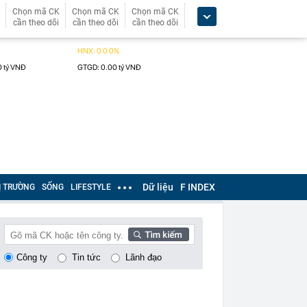
Chọn mã CK
Chọn mã CK
Chọn mã CK
cần theo dõi
cần theo dõi
cần theo dõi
Dữ liệu
F INDEX
Ị TRƯỜNG
SỐNG
LIFESTYLE
Công ty
Tin tức
Lãnh đạo