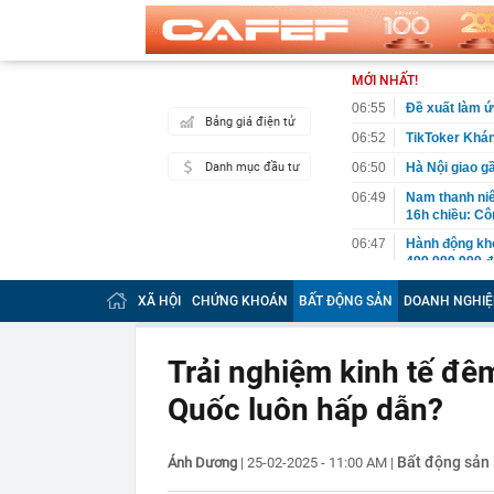
MỚI NHẤT!
06:55
Đề xuất làm ứ
Bảng giá điện tử
06:52
TikToker Khán
Danh mục đầu tư
06:50
Hà Nội giao g
06:49
Nam thanh niê
16h chiều: Cô
06:47
Hành động khó
499.999.999 
06:44
Ngân hàng thu 
XÃ HỘI
CHỨNG KHOÁN
BẤT ĐỘNG SẢN
DOANH NGHIỆ
06:40
Việt Nam có 1
được Sun Grou
treo, tắm kho
Trải nghiệm kinh tế đê
06:38
Lãnh án tù vì
Quốc luôn hấp dẫn?
06:32
Sau Vingroup,
Vương quốc An
tại địa phươn
Bất động sản
Ánh Dương
|
25-02-2025 - 11:00 AM
|
06:30
Khởi tố vụ bu