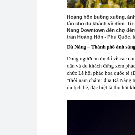
Hoàng hôn buông xuống, ánh đ
tận cho du khách về đêm. Từ 
Nang Downtown đến chợ đêm V
trấn Hoàng Hôn - Phú Quốc, t
Đà Nẵng – Thành phố ánh sáng
Dòng người ùn ùn đổ về các con
dân và du khách đứng xem pháo 
chức Lễ hội pháo hoa quốc tế (D
"thỏi nam châm" đưa Đà Nẵng t
du lịch hè, đặc biệt là thu hút 