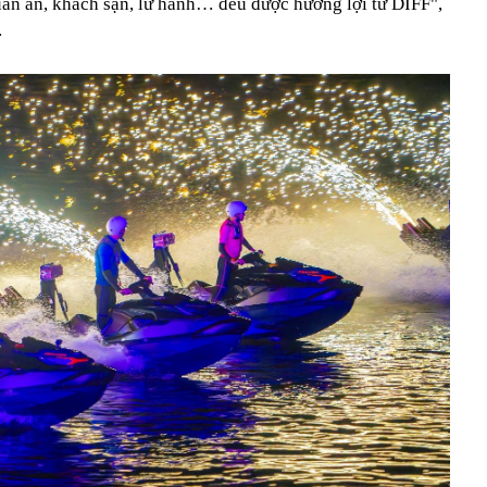
uán ăn, khách sạn, lữ hành… đều được hưởng lợi từ DIFF",
.