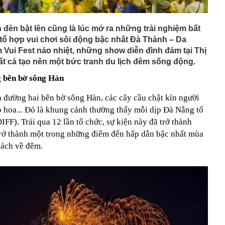
èn bật lên cũng là lúc mở ra những trải nghiệm bất
tổ hợp vui chơi sôi động bậc nhất Đà Thành – Da
ui Fest náo nhiệt, những show diễn đình đám tại Thị
ất cả tạo nên một bức tranh du lịch đêm sống động.
 bên bờ sông Hàn
 đường hai bên bờ sông Hàn, các cây cầu chật kín người
hoa... Đó là khung cảnh thường thấy mỗi dịp Đà Nẵng tổ
IFF). Trải qua 12 lần tổ chức, sự kiện này đã trở thành
rở thành một trong những điểm đến hấp dẫn bậc nhất mùa
khách về đêm.