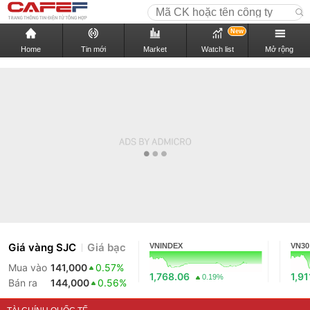
New
Home
Tin mới
Market
Watch list
Mở rộng
Giá vàng SJC
Giá bạc
VNINDEX
VN30
Mua vào
141,000
0.57%
1,768.06
1,91
0.19%
Bán ra
144,000
0.56%