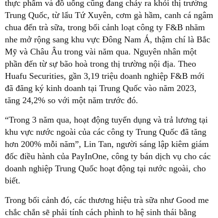
thực phẩm và đồ uống cũng đang chảy ra khỏi thị trường
Trung Quốc, từ lẩu Tứ Xuyên, cơm gà hầm, canh cá ngâm
chua đến trà sữa, trong bối cảnh loạt công ty F&B nhăm
nhe mở rộng sang khu vực Đông Nam Á, thậm chí là Bắc
Mỹ và Châu Âu trong vài năm qua. Nguyên nhân một
phần đến từ sự bão hoà trong thị trường nội địa. Theo
Huafu Securities, gần 3,19 triệu doanh nghiệp F&B mới
đã đăng ký kinh doanh tại Trung Quốc vào năm 2023,
tăng 24,2% so với một năm trước đó.
“Trong 3 năm qua, hoạt động tuyển dụng và trả lương tại
khu vực nước ngoài của các công ty Trung Quốc đã tăng
hơn 200% mỗi năm”, Lin Tan, người sáng lập kiêm giám
đốc điều hành của PayInOne, công ty bán dịch vụ cho các
doanh nghiệp Trung Quốc hoạt động tại nước ngoài, cho
biết.
Trong bối cảnh đó, các thương hiệu trà sữa như Good me
chắc chắn sẽ phải tính cách phình to hệ sinh thái bằng