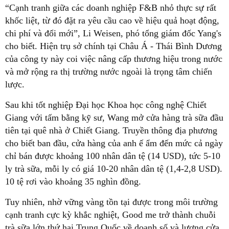
“Cạnh tranh giữa các doanh nghiệp F&B nhỏ thực sự rất
khốc liệt, từ đó đặt ra yêu cầu cao về hiệu quả hoạt động,
chi phí và đổi mới”, Li Weisen, phó tổng giám đốc Yang's
cho biết. Hiện trụ sở chính tại Châu Á - Thái Bình Dương
của công ty này coi việc nâng cấp thương hiệu trong nước
và mở rộng ra thị trường nước ngoài là trọng tâm chiến
lược.
Sau khi tốt nghiệp Đại học Khoa học công nghệ Chiết
Giang với tấm bằng kỹ sư, Wang mở cửa hàng trà sữa đầu
tiên tại quê nhà ở Chiết Giang. Truyền thông địa phương
cho biết ban đầu, cửa hàng của anh ế ẩm đến mức cả ngày
chỉ bán được khoảng 100 nhân dân tệ (14 USD), tức 5-10
ly trà sữa, mỗi ly có giá 10-20 nhân dân tệ (1,4-2,8 USD).
10 tệ rơi vào khoảng 35 nghìn đồng.
Tuy nhiên, nhờ vững vàng tồn tại được trong môi trường
cạnh tranh cực kỳ khắc nghiệt, Good me trở thành chuỗi
trà sữa lớn thứ hai Trung Quốc về doanh số và lượng cửa