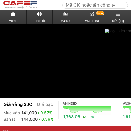
New
Home
Tin mới
Market
Watch list
Mở rộng
Giá vàng SJC
Giá bạc
VNINDEX
VN30
Mua vào
141,000
0.57%
1,768.06
1,91
0.19%
Bán ra
144,000
0.56%