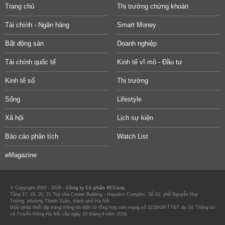
Trang chủ
Thị trường chứng khoán
Tài chính - Ngân hàng
Smart Money
Bất động sản
Doanh nghiệp
Tài chính quốc tế
Kinh tế vĩ mô - Đầu tư
Kinh tế số
Thị trường
Sống
Lifestyle
Xã hội
Lịch sự kiện
Báo cáo phân tích
Watch List
eMagazine
© Copyright 2007 - 2026 -
Công ty Cổ phần VCCorp.
Tầng 17, 19, 20, 21 Toà nhà Center Building - Hapulico Complex, Số 01, phố Nguyễn Huy
Tưởng, phường Thanh Xuân, thành phố Hà Nội
Giấy phép thiết lập trang thông tin điện tử tổng hợp trên mạng số 2216/GP-TTĐT do Sở Thông tin
và Truyền thông Hà Nội cấp ngày 10 tháng 4 năm 2019.