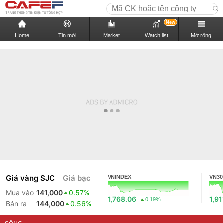
New
Home
Tin mới
Market
Watch list
Mở rộng
Giá vàng SJC
Giá bạc
VNINDEX
VN30
Mua vào
141,000
0.57%
1,768.06
1,91
0.19%
Bán ra
144,000
0.56%