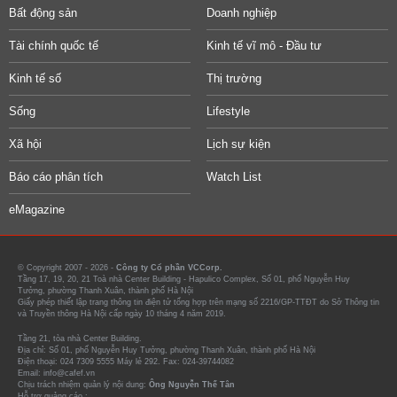
Bất động sản
Doanh nghiệp
Tài chính quốc tế
Kinh tế vĩ mô - Đầu tư
Kinh tế số
Thị trường
Sống
Lifestyle
Xã hội
Lịch sự kiện
Báo cáo phân tích
Watch List
eMagazine
© Copyright 2007 - 2026 -
Công ty Cổ phần VCCorp.
Tầng 17, 19, 20, 21 Toà nhà Center Building - Hapulico Complex, Số 01, phố Nguyễn Huy
Tưởng, phường Thanh Xuân, thành phố Hà Nội
Giấy phép thiết lập trang thông tin điện tử tổng hợp trên mạng số 2216/GP-TTĐT do Sở Thông tin
và Truyền thông Hà Nội cấp ngày 10 tháng 4 năm 2019.
Tầng 21, tòa nhà Center Building.
Địa chỉ: Số 01, phố Nguyễn Huy Tưởng, phường Thanh Xuân, thành phố Hà Nội
Điện thoại: 024 7309 5555 Máy lẻ 292. Fax: 024-39744082
Email: info@cafef.vn
Chịu trách nhiệm quản lý nội dung:
Ông Nguyễn Thế Tân
Hỗ trợ quảng cáo :