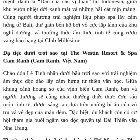
mệnh danh là “Đảo của các vị thần” tại Indonesia, giữa
khu vườn nhiệt đới xanh mát và những bãi cát mịn màng.
Cùng người thương trải nghiệm liệu pháp spa lấy cảm
hứng từ Bali, thư giãn bên hồ bơi vô cực lấp lánh của khu
nghỉ dưỡng, và thưởng thức ẩm thực tinh tế cùng rượu
vang hảo hạng tại Club Millésime.
Dạ tiệc dưới trời sao tại The Westin Resort & Spa
Cam Ranh (Cam Ranh, Việt Nam)
Chào đón Lễ Tình nhân dưới bầu trời sao với trải nghiệm
ẩm thực độc đáo lấy cảm hứng từ thiên văn học. Giữa
khung cảnh hoang sơ của vịnh biển Cam Ranh, bạn và
người thương sẽ cùng nhau thưởng thức thực đơn sáu
món tinh tế, được sáng tạo dựa trên những bí ẩn của vũ
trụ và vẻ đẹp của màn đêm. Đặc biệt, du khách còn có cơ
hội tham gia buổi ngắm sao độc quyền tại Đài Thiên văn
Nha Trang.