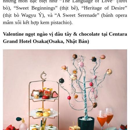
những món đặc biệt như “The Language of Love” (lưỡi
bò), “Sweet Beginnings” (thịt bê), “Heritage of Desire”
(thịt bò Wagyu Ý), và “A Sweet Serenade” (bánh opera
mâm xôi kết hợp kem pistachio).
Valentine ngọt ngào vị dâu tây & chocolate tại Centara
Grand Hotel Osaka(Osaka, Nhật Bản)