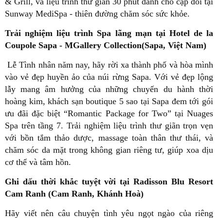
& Grill, và liệu trình thư giãn 30 phút dành cho cặp đôi tại
Sunway MediSpa - thiên đường chăm sóc sức khỏe.
Trải nghiệm liệu trình Spa lãng mạn tại Hotel de la
Coupole Sapa - MGallery Collection(Sapa, Việt Nam)
Lễ Tình nhân năm nay, hãy rời xa thành phố và hòa mình
vào vẻ đẹp huyền ảo của núi rừng Sapa. Với vẻ đẹp lộng
lẫy mang âm hưởng của những chuyến du hành thời
hoàng kim, khách sạn boutique 5 sao tại Sapa đem tới gói
ưu đãi đặc biệt “Romantic Package for Two” tại Nuages
Spa trên tầng 7. Trải nghiệm liệu trình thư giãn trọn vẹn
với bồn tắm thảo dược, massage toàn thân thư thái, và
chăm sóc da mặt trong không gian riêng tư, giúp xoa dịu
cơ thể và tâm hồn.
Ghi dấu thời khắc tuyệt vời tại Radisson Blu Resort
Cam Ranh (Cam Ranh, Khánh Hoà)
Hãy viết nên câu chuyện tình yêu ngọt ngào của riêng