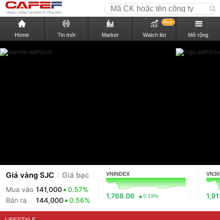
New
Home
Tin mới
Market
Watch list
Mở rộng
Giá vàng SJC
Giá bạc
VNINDEX
VN30
Mua vào
141,000
0.57%
1,768.06
1,91
0.19%
Bán ra
144,000
0.56%