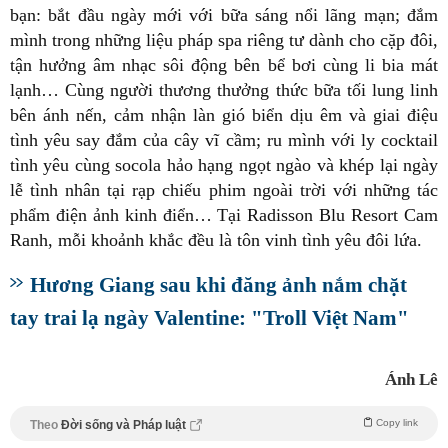
bạn: bắt đầu ngày mới với bữa sáng nổi lãng mạn; đắm
mình trong những liệu pháp spa riêng tư dành cho cặp đôi,
tận hưởng âm nhạc sôi động bên bể bơi cùng li bia mát
lạnh… Cùng người thương thưởng thức bữa tối lung linh
bên ánh nến, cảm nhận làn gió biển dịu êm và giai điệu
tình yêu say đắm của cây vĩ cầm; ru mình với ly cocktail
tình yêu cùng socola hảo hạng ngọt ngào và khép lại ngày
lễ tình nhân tại rạp chiếu phim ngoài trời với những tác
phẩm điện ảnh kinh điển… Tại Radisson Blu Resort Cam
Ranh, mỗi khoảnh khắc đều là tôn vinh tình yêu đôi lứa.
Hương Giang sau khi đăng ảnh nắm chặt
tay trai lạ ngày Valentine: "Troll Việt Nam"
Ánh Lê
Copy link
Theo
Đời sống và Pháp luật