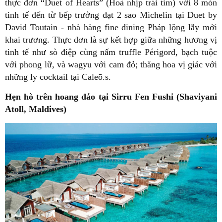
thực đơn “Duet of Hearts” (Hoà nhịp trái tim) với 8 món
tinh tế đến từ bếp trưởng đạt 2 sao Michelin tại Duet by
David Toutain - nhà hàng fine dining Pháp lộng lẫy mới
khai trương. Thực đơn là sự kết hợp giữa những hương vị
tinh tế như sò điệp cùng nấm truffle Périgord, bạch tuộc
với phong lữ, và wagyu với cam đỏ; thăng hoa vị giác với
những ly cocktail tại Caleō.s.
Hẹn hò trên hoang đảo tại Sirru Fen Fushi (Shaviyani
Atoll, Maldives)