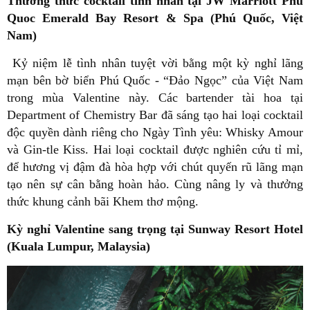
Thưởng thức cocktail tình nhân tại JW Marriott Phu
Quoc Emerald Bay Resort & Spa (Phú Quốc, Việt
Nam)
Kỷ niệm lễ tình nhân tuyệt vời bằng một kỳ nghỉ lãng
mạn bên bờ biển Phú Quốc - “Đảo Ngọc” của Việt Nam
trong mùa Valentine này. Các bartender tài hoa tại
Department of Chemistry Bar đã sáng tạo hai loại cocktail
độc quyền dành riêng cho Ngày Tình yêu: Whisky Amour
và Gin-tle Kiss. Hai loại cocktail được nghiên cứu tỉ mỉ,
để hương vị đậm đà hòa hợp với chút quyến rũ lãng mạn
tạo nên sự cân bằng hoàn hảo. Cùng nâng ly và thưởng
thức khung cảnh bãi Khem thơ mộng.
Kỳ nghỉ Valentine sang trọng tại Sunway Resort Hotel
(Kuala Lumpur, Malaysia)