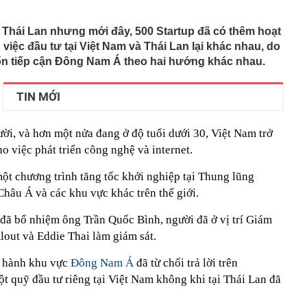
ị khởi công nhiều dự án dịp Quốc khánh 2/9
tác đồng loạt ra quân, kiểm tra 98 công nhân tại 3 xã
 Thái Lan nhưng mới đây, 500 Startup đã có thêm hoạt
30% thuế cho hộ kinh doanh, doanh nghiệp có doanh thu
việc đầu tư tại Việt Nam và Thái Lan lại khác nhau, do
g
ốn tiếp cận Đông Nam Á theo hai hướng khác nhau.
ỏi vàng trị giá 29 tỷ đồng buôn lậu qua biên giới bằng xe
TIN MỚI
- 5/8, sân bay Tân Sơn Nhất ghi nhận một máy bay lạ cất
thép sâu 136 mét giữa biển, hoàn thành công trình cao
ười, và hơn một nửa đang ở độ tuổi dưới 30, Việt Nam trở
110 tầng chưa từng có trên thế giới
o việc phát triển công nghệ và internet.
g Hà dần lộ diện giữa sông Hồng
ột chương trình tăng tốc khởi nghiệp tại Thung lũng
30% thuế cho hộ kinh doanh, doanh nghiệp thu dưới 10
Châu Á và các khu vực khác trên thế giới.
ựa thường có lỗ tròn ở giữa?
 đã bổ nhiệm ông Trần Quốc Bình, người đã ở vị trí Giám
lout và Eddie Thai làm giám sát.
u hành khu vực
Đông Nam Á
đã từ chối trả lời trên
t quỹ đầu tư riêng tại Việt Nam không khi tại Thái Lan đã