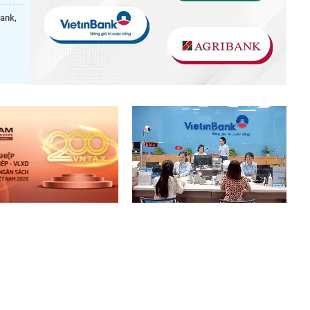
bank,
.
 10 doanh nghiệp thép –
Chính phủ yêu cầu nâng tỷ lệ sở
u xây dựng nộp ngân sách
hữu Nhà nước tại VietinBank lên
t: 19.000 tỷ đồng đến từ
tối thiểu 65%