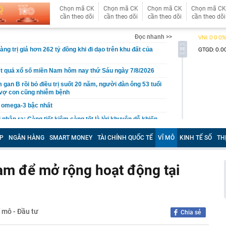
Chọn mã CK
Chọn mã CK
Chọn mã CK
Chọn mã CK
cần theo dõi
cần theo dõi
cần theo dõi
cần theo dõi
Đọc nhanh >>
àng trị giá hơn 262 tỷ đồng khi đi dạo trên khu đất của
t quả xổ số miền Nam hôm nay thứ Sáu ngày 7/8/2026
 gan B rồi bỏ điều trị suốt 20 năm, người đàn ông 53 tuổi
 vợ con cũng nhiễm bệnh
àu omega-3 bậc nhất
i nhận ra: Càng tiết kiệm càng tốt là lời khuyên dễ khiến
ên trả giá
P
NGÂN HÀNG
SMART MONEY
TÀI CHÍNH QUỐC TẾ
VĨ MÔ
KINH TẾ SỐ
TH
 cao, doanh nghiệp gửi nhà băng hàng nghìn tỷ đồng
ốc Bắc - Nam đạt hơn 1.300 tỷ đồng
am để mở rộng hoạt động tại
g thân thầy bói Phan Thị Thu Trang SN 1989
ng tiết Lập thu 2026?
ấu cơm cần bỏ ngay
gặp khó khăn gì khi bán hàng trên sàn thương mại điện
ĩ mô - Đầu tư
Chia sẻ