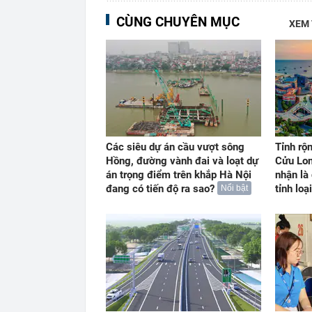
CÙNG CHUYÊN MỤC
XEM
Các siêu dự án cầu vượt sông
Tỉnh rộ
Hồng, đường vành đai và loạt dự
Cửu Lon
án trọng điểm trên khắp Hà Nội
nhận là
đang có tiến độ ra sao?
tỉnh loại
Nổi bật