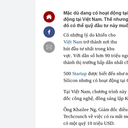
17:03
TPHCM chuẩn b
16:59
Nhiều tổ công 
Mặc dù đang có hoạt động tại
16:46
Đề xuất giảm 
động tại Việt Nam. Thế nhưng 
đến 10 tỷ đồn
đó có thể quỹ đầu tư này mu
16:42
Tịch thu 39 th
máy
Có những lý do khiến cho
Việt Nam
trở thành nơi thu
16:42
2 ngày trước 
cánh
hút đầu tư nhất trong khu
16:40
Cắm loạt cọc 
vực. Với dân số hơn 90 triệu ng
bằng tòa nhà 
thành thị trường hấp dẫn nhất ch
16:38
9 trụ cầu Hồn
500
Startup
được biết đến như m
16:32
Đề xuất giảm 
tỷ đồng
Silicon nhưng có hoạt động tại 
16:30
Vì sao ghế nh
Tại Việt Nam, chương trình này
đốc công nghệ, đồng sáng lập K
Ông Khailee Ng, Giám đốc điề
Techcrunch về việc có ra mắt mộ
có một quỹ 10 triệu USD.