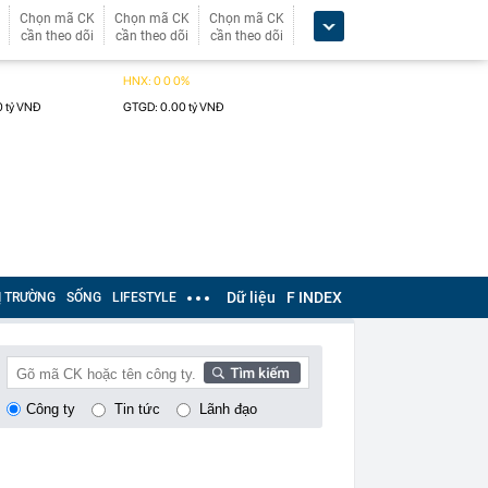
Chọn mã CK
Chọn mã CK
Chọn mã CK
cần theo dõi
cần theo dõi
cần theo dõi
Dữ liệu
F INDEX
Ị TRƯỜNG
SỐNG
LIFESTYLE
Công ty
Tin tức
Lãnh đạo