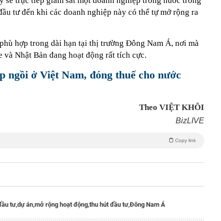
y sẽ trực tiếp giám sát một doanh nghiệp trong nước trong
 đầu tư đến khi các doanh nghiệp này có thể tự mở rộng ra
 phù hợp trong dài hạn tại thị trường Đông Nam Á, nơi mà
e và Nhật Bản đang hoạt động rất tích cực.
p ngồi ở Việt Nam, đóng thuế cho nước
Theo VIỆT KHÔI
BizLIVE
Copy link
đầu tư,
dự án,
mở rộng hoạt động,
thu hút đầu tư,
Đông Nam Á