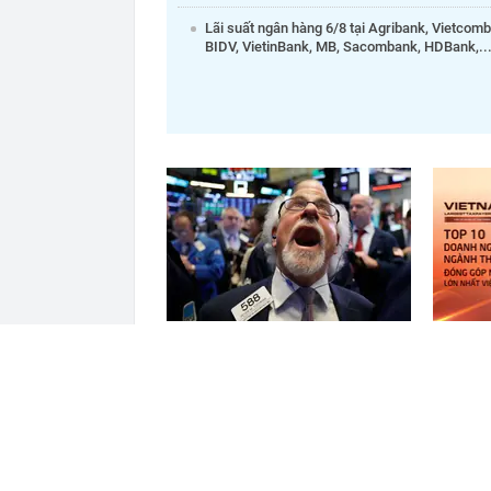
Lãi suất ngân hàng 6/8 tại Agribank, Vietcom
BIDV, VietinBank, MB, Sacombank, HDBank,..
Một cổ phiếu được khối ngoại
Công bố
mua ròng mạnh tay 700 tỷ đồng
vật liệ
trong phiên cuối tuần
lớn nhấ
đâu?
ĐỌC THÊM