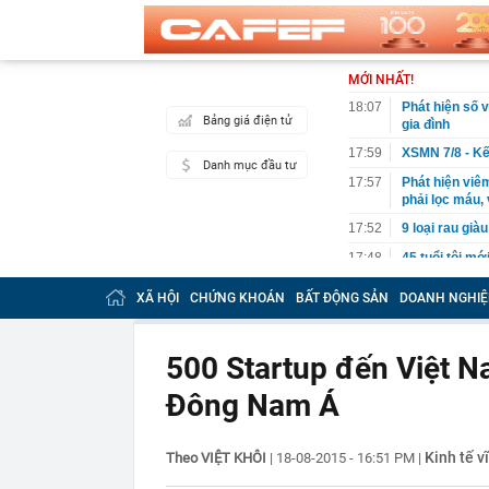
MỚI NHẤT!
18:07
Phát hiện số v
Bảng giá điện tử
gia đình
17:59
XSMN 7/8 - Kế
Danh mục đầu tư
17:57
Phát hiện viêm
phải lọc máu,
17:52
9 loại rau gi
17:48
45 tuổi tôi mớ
người trung ni
XÃ HỘI
CHỨNG KHOÁN
BẤT ĐỘNG SẢN
DOANH NGHIỆ
17:46
Lãi suất tăng
17:33
Thu phí cao t
500 Startup đến Việt N
17:26
Tuyên án chun
17:22
Nên làm gì tro
Đông Nam Á
17:15
4 thói quen n
17:12
Các chủ shop 
Kinh tế v
Theo VIỆT KHÔI
|
18-08-2015 - 16:51 PM
|
tử?